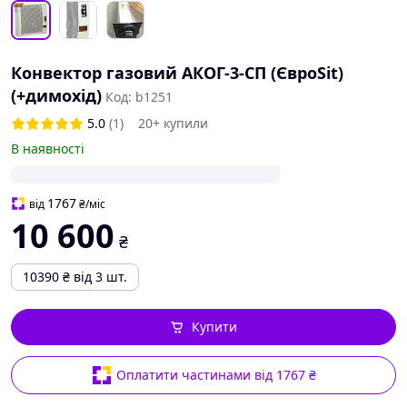
Конвектор газовий АКОГ-3-СП (ЄвроSit)
(+димохід)
Код: b1251
5.0
(1)
20+ купили
В наявності
1767
від
₴
/міс
10 600
₴
10390
₴
від 3 шт.
Купити
Оплатити частинами від 1767 ₴