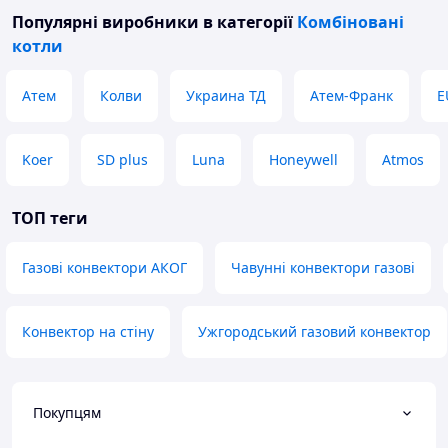
Популярні виробники
в категорії
Комбіновані
котли
Атем
Колви
Украина ТД
Атем-Франк
E
Koer
SD plus
Luna
Honeywell
Atmos
ТОП теги
Газові конвектори АКОГ
Чавунні конвектори газові
Конвектор на стіну
Ужгородський газовий конвектор
Покупцям