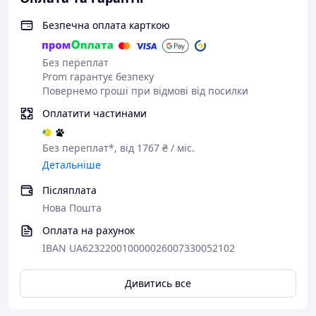
Надійність: наші газові конвектори будуть вірно
Безпечна оплата карткою
служити вам не менше 15 років.
Вигідність: менше затрат на купівлю,
встановлення, експлуатацію.
Без переплат
Автономність: незалежні від водо-,
Prom гарантує безпеку
електропостачання, коливань тиску в газовій
Повернемо гроші при відмові від посилки
мережі, морозостійкі.
Продуманість: автоматика італійської фірми
Sit
Оплатити частинами
гарантує безпеку і зручність використання.
Без переплат*, від 1767 ₴ / міс.
Детальніше
До конвекторів АКОГ - безкоштовна доставка по
Україні! :-)
Відправляємо до відділень національної
Післяплата
служби доставки Інтайм або Нова Пошта за наш
Нова Пошта
рахунок.
Оплата на рахунок
IBAN UA623220010000026007330052102
Дивитись все