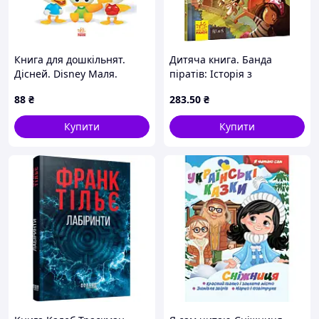
Книга для дошкільнят.
Дитяча книга. Банда
Дісней. Disney Маля.
піратів: Історія з
Школа життя. "64ьте
діамантом 519006 укр.
88
₴
283
.50
₴
поділимося" Ranok Creative
мовою
1411002У
Купити
Купити