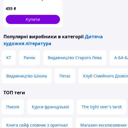
(80400)
455
₴
Купити
Популярні виробники
в категорії
Дитяча
художня література
KT
Ранок
Видавництво Старого Лева
А-БА-Б
Видавництво Школа
Пегас
Клуб Сімейного Дозві
ТОП теги
Поезія
Курси французької
The light seer's tarot
Книга сейф словник з оригінал
Магазин ексклюзивних 