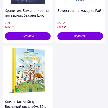
Хранителі Бажань. Країна
Божественна комедія: Рай
потаємних бажань Цикл
«Хранителі Бажань» кн. 1
729
₴
850
₴
КОЛІР
692
₴
807
₴
Купити
Купити
Книга Час Майстрів
Весняний вімельбух 12 с