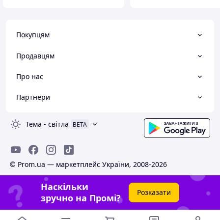
Покупцям
Продавцям
Про нас
Партнери
Тема
-
світла
BETA
© Prom.ua — маркетплейс України, 2008-2026
Наскільки
Розказати
зручно на Промі?