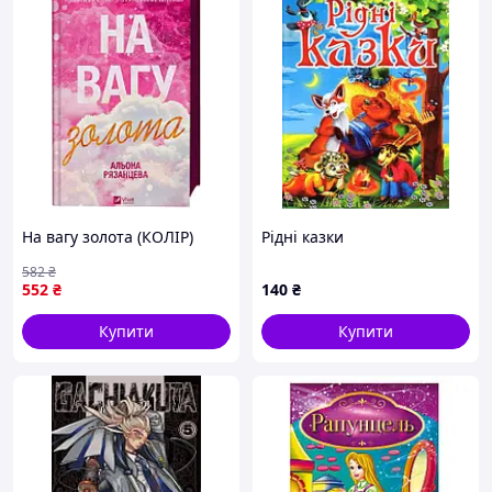
На вагу золота (КОЛІР)
Рідні казки
582
₴
552
₴
140
₴
Купити
Купити