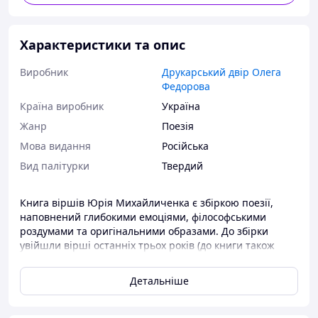
Характеристики та опис
Виробник
Друкарський двір Олега
Федорова
Країна виробник
Україна
Жанр
Поезія
Мова видання
Російська
Вид палітурки
Твердий
Книга віршів Юрія Михайличенка є збіркою поезії,
наповнений глибокими емоціями, філософськими
роздумами та оригінальними образами. До збірки
увійшли вірші останніх трьох років (до книги також
включені деякі раніше видані вірші), повних подій,
таких як пандемія, яка в Іспанії набула особливо
Детальніше
жорстких форм і, звичайно ж, війна в Україні.