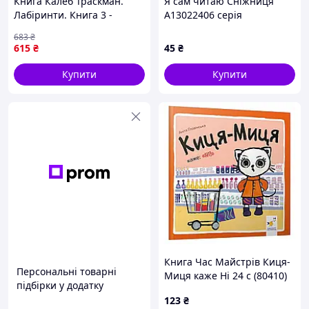
Книга Калеб Траскман.
Я сам читаю Сніжниця
Лабіринти. Книга 3 -
A13022406 серія
Франк Тільє Фабула
"Українські казки"
683
₴
(9786175223680)
615
₴
45
₴
Купити
Купити
Книга Час Майстрів Киця-
Персональні товарні
Миця каже Ні 24 с (80410)
підбірки у додатку
123
₴