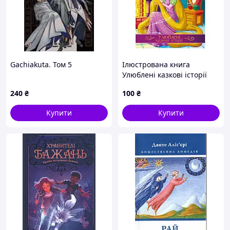
Gachiakuta. Том 5
Ілюстрована книга
Улюблені казкові історії
"Рапунцель" КТ-01-06
240
₴
100
₴
Купити
Купити