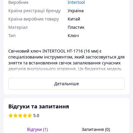
Виробник
Intertool
Країна реєстрації бренду
Україна
Країна-виробник товару
Китай
Матеріал
Пластик
Тип
Ключ
Свічковий ключ INTERTOOL HT-1716 (16 мм) є
спеціалізованим інструментом, який застосовується для
зняття та встановлення свічок запалювання сучасних
двигунів внутрішнього згоряння. Ця бюджетна модель
підійде для нечастого гаражного застосування.
Конструкція ключа складається з довгого стрижня, на
Детальніше
одному кінці якого розташована ручка, а на іншому —
головка з шарніром. Рухоме шарнірне з'єднання робить
інструмент маневрнішим, а роботу в обмеженому
підкапотному просторі зручнішою, крім того, шарнір
Відгуки та запитання
допомагає підібрати оптимальний кут, щоб дбайливо
5.0
демонтувати або встановити свічку. Головка ключа
обладнана шестигранним профілем, який ефективно
передає зусилля на профіль свічки.
Відгуки (1)
Запитання (0)