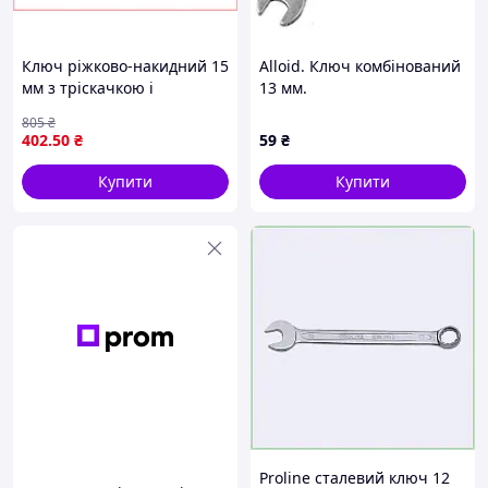
Ключ ріжково-накидний 15
Alloid. Ключ комбінований
мм з тріскачкою і
13 мм.
перемикачем для
805
₴
автосервісів хромо-
402
.50
₴
59
₴
ванадієва сталь 200 мм
Купити
Купити
Proline сталевий ключ 12