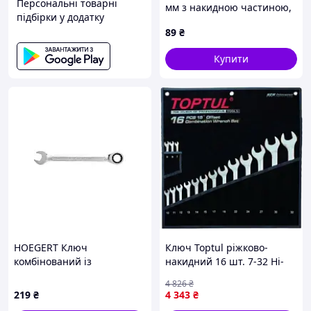
Персональні товарні
мм з накидною частиною,
підбірки у додатку
8T21M8H342
89
₴
Купити
HOEGERT Ключ
Ключ Toptul ріжково-
комбінований із
накидний 16 шт. 7-32 Hi-
тріскачкою CrV 13 мм, 72T
Performance (GPAX1601)
4 826
₴
(HT1R013)
219
₴
4 343
₴