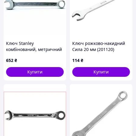
Ключ Stanley
Ключ рожково-накидний
комбінований, метричний
Сила 20 мм (201120)
24мм (STMT72821-8)
652
₴
114
₴
Купити
Купити