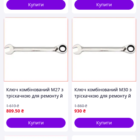
Купити
Купити
Ключ комбінований M27 з
Ключ комбінований M30 з
тріскачкою для ремонту й
тріскачкою для ремонту й
обслуговування
обслуговування
1 619
₴
1 860
₴
автомобілів хромо-
автомобілів хромо-
809
.50
₴
930
₴
ванадієва сталь із вигином
ванадієва сталь
Купити
Купити