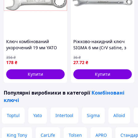
Ключ комбінований
Ріжково-накидний ключ
укорочений 19 мм YATO
SIGMA 6 мм (CrV satine, з
для професійного
підвісом)
356
₴
36
₴
використання з ріжковою
178
₴
27
.72
₴
й накидною головкою
Купити
Купити
Популярні виробники
в категорії
Комбіновані
ключі
Toptul
Yato
Intertool
Sigma
Alloid
King Tony
CarLife
Tolsen
APRO
Стандар