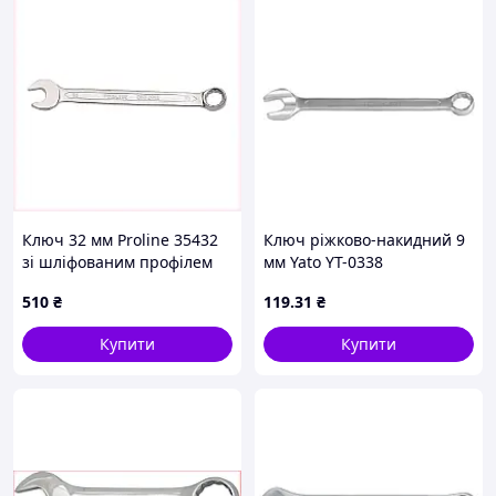
Ключ 32 мм Proline 35432
Ключ ріжково-накидний 9
зі шліфованим профілем
мм Yato YT-0338
T8218357E
510
₴
119
.31
₴
Купити
Купити