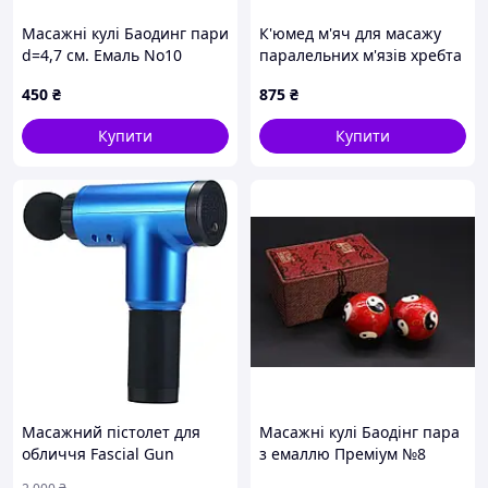
https://swimmingrest.com.ua/
Масажні кулі Баодинг пари
К'юмед м'яч для масажу
d=4,7 см. Емаль No10
паралельних м'язів хребта
MK6H745953
450
₴
875
₴
Купити
Купити
Масажний пістолет для
Масажні кулі Баодінг пара
обличчя Fascial Gun
з емаллю Преміум №8
Irovami