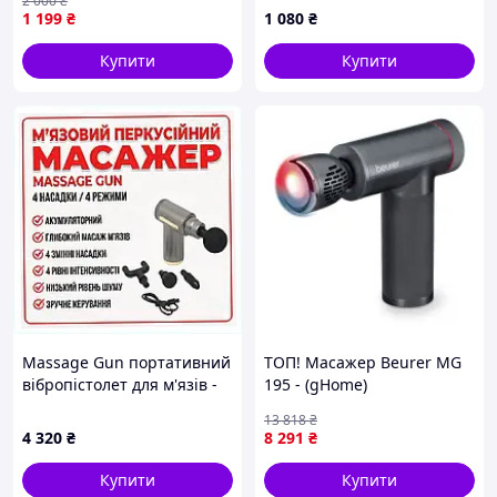
2 000
₴
1 199
₴
1 080
₴
Купити
Купити
Massage Gun портативний
ТОП! Масажер Beurer MG
вібропістолет для м'язів -
195 - (gHome)
Спеціальна ціна,
13 818
₴
24K4E6743
4 320
₴
8 291
₴
Купити
Купити