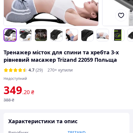
Тренажер місток для спини та хребта 3-х
рівневий масажер Trizand 22059 Польща
4.7
(29)
270+ купили
Недоступний
349
.20
₴
388
₴
Характеристики та опис
Виробник
TRIZAND