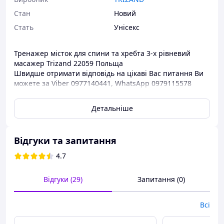
Стан
Новий
Стать
Унісекс
Тренажер місток для спини та хребта 3-х рівневий
масажер Trizand 22059 Польща
Швидше отримати відповідь на цікаві Вас питання Ви
можете за Viber 0977140441, WhatsApp 0979115578
ПРИСТРІЙ ДЛЯ РОЗТЯЖЕННЯ СПИНИ З
Детальніше
ТОЧКОВИМ МАСАЖЕРОМ
2в1
- ви можете використовувати наш пристрій
Відгуки та запитання
для розтяжки спини MALATEC
як лежачи, так і
сидячи.
4.7
3 РІВНІ
- перший рівень,
висотою 7 см,
є
вихідною позицією, яка забезпечує найменше
Відгуки (29)
Запитання (0)
розтягування та чудово підходить для новачків.
Другий
рівень, висотою 9 см
, забезпечує більшу
Всі
розтяжність і рекомендований для досвідчених
користувачів. Третій рівень
висотою 11,5