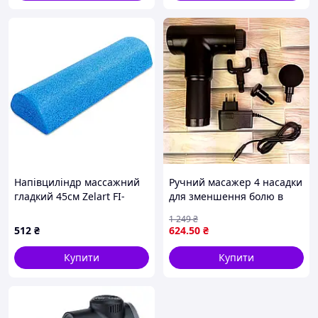
Напівциліндр массажний
Ручний масажер 4 насадки
гладкий 45см Zelart FI-
для зменшення болю в
6284-45 синій
м'язах, м'язів вагіни
1 249
₴
м'язовий масажний mnbvc
512
₴
624
.50
₴
Купити
Купити