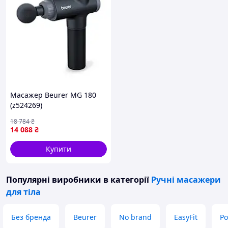
Масажер Beurer MG 180
(z524269)
18 784
₴
14 088
₴
Купити
Популярні виробники
в категорії
Ручні масажери
для тіла
Без бренда
Beurer
No brand
EasyFit
Po