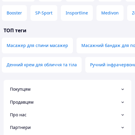
Booster
SP-Sport
Insportline
Medivon
Z
ТОП теги
Масажер для спини масажер
Масажний бандаж для по
Денний крем для обличчя та тіла
Ручний інфрачервони
Покупцям
Продавцям
Про нас
Партнери