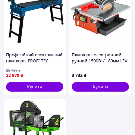
Професійний електричний
Плиткоріз електричний
плиткоріз PROFI-TEC
ручний 1500Вт/ 180мм LEX
PTS1250 : 1200 Вт, 120см
(Польща), Плиткоріз по
25 189
₴
різ плитки, диск 230см
керамограніту
22 970
₴
3 732
₴
(006979)
професійний,
Плиткорізний верстат, XXK
Купити
Купити