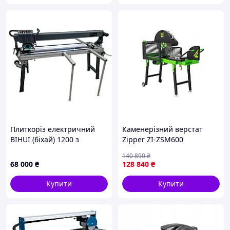
Плиткоріз електричний
Каменерізний верстат
BIHUI (біхай) 1200 з
Zipper ZI-ZSM600
автоматикою
140 890
₴
68 000
₴
128 840
₴
Купити
Купити