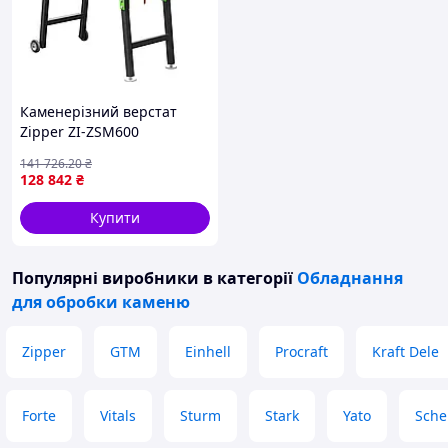
Каменерізний верстат
Zipper ZI-ZSM600
електричний 4 кВт 600 мм
141 726
.20
₴
алмазний диск для каменю
128 842
₴
цегли бетону
Купити
Популярні виробники
в категорії
Обладнання
для обробки каменю
Zipper
GTM
Einhell
Procraft
Kraft Dele
Forte
Vitals
Sturm
Stark
Yato
Sche