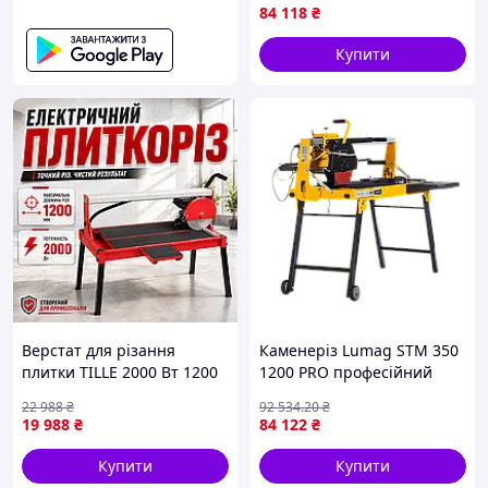
плитки точного різання до
84 118
₴
1200 мм
Купити
Верстат для різання
Каменеріз Lumag STM 350
плитки TILLE 2000 Вт 1200
1200 PRO професійний
мм підлоговий плиткоріз
електричний для різання
22 988
₴
92 534
.20
₴
для обробки мармуру
каменю плитки з диском
19 988
₴
84 122
₴
плиткоріз електричний з
350 мм та глибиною різу
кутом нахилу
107 мм
Купити
Купити