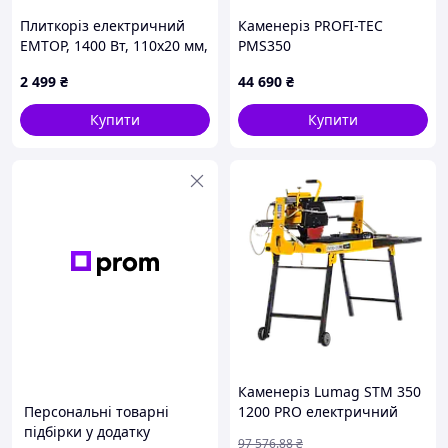
Плиткоріз електричний
Каменеріз PROFI-TEC
EMTOP, 1400 Вт, 110х20 мм,
PMS350
34 мм (EMCT14006)
2 499
₴
44 690
₴
Купити
Купити
Каменеріз Lumag STM 350
Персональні товарні
1200 PRO електричний
підбірки у додатку
професійний для каменю
97 576
.88
₴