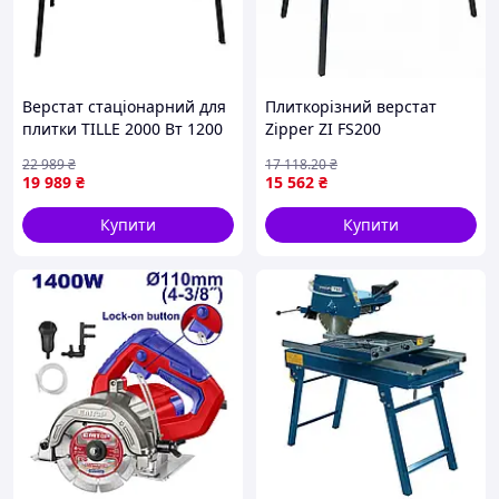
Верстат стаціонарний для
Плиткорізний верстат
плитки TILLE 2000 Вт 1200
Zipper ZI FS200
мм електричний плиткоріз
електричний для мокрого і
22 989
₴
17 118
.20
₴
каменерізний верстат
сухого різання плитки до
19 989
₴
15 562
₴
600 мм точний і мобільний
Купити
Купити