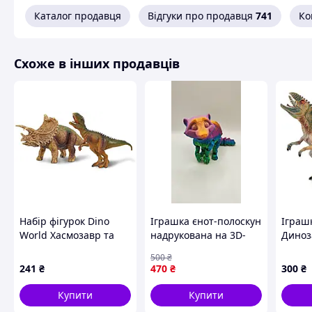
Каталог продавця
Відгуки про продавця
741
Ко
Схоже в інших продавців
Набір фігурок Dino
Іграшка єнот-полоскун
Іграш
World Хасмозавр та
надрукована на 3D-
Диноз
Цератозавр
принтері
велик
500
₴
241
₴
470
₴
300
₴
Купити
Купити