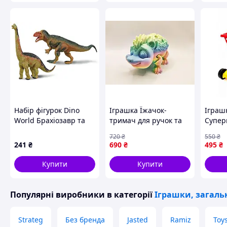
Набір фігурок Dino
Іграшка Їжачок-
Іграш
World Брахіозавр та
тримач для ручок та
Супер
Гігантозавр
олівців, надрукована
Велик
720
₴
550
₴
на 3D-принтері
Дитяч
241
₴
690
₴
495
₴
Візочо
рочкі
Купити
Купити
Популярні виробники
в категорії
Іграшки, загаль
Strateg
Без бренда
Jasted
Ramiz
Toy