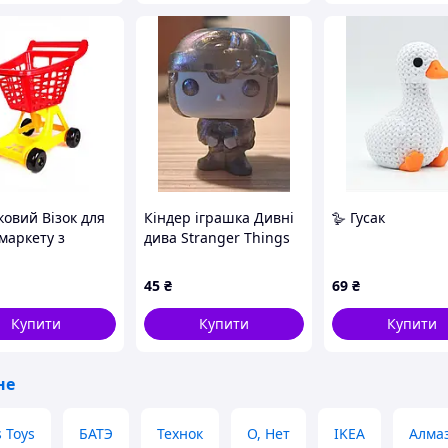
ковий Візок для
Кіндер іграшка Дивні
🪿 Гусак
маркету з
дива Stranger Things
им Кошиком
ий Продуктовий
45
₴
69
₴
к для Гри від 3
в Червоний
Купити
Купити
Купити
не
s Toys
БАТЭ
Технок
О, Нет
IKEA
Алма