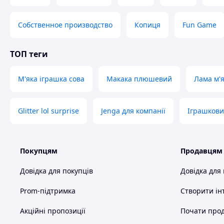
Собственное производство
Копиця
Fun Game
ТОП теги
М'яка іграшка сова
Макака плюшевий
Лама м'
Glitter lol surprise
Jenga для компанії
Іграшкови
Покупцям
Продавцям
Довідка для покупців
Довідка для
Prom-підтримка
Створити ін
Акційні пропозиції
Почати прод