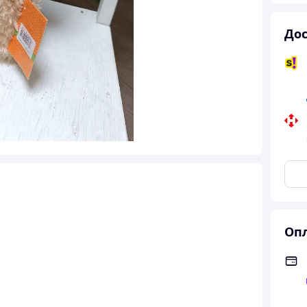
Дос
Опл