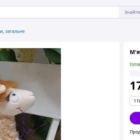
Знайти
и, загальне
М'я
Гото
1
11
Прод