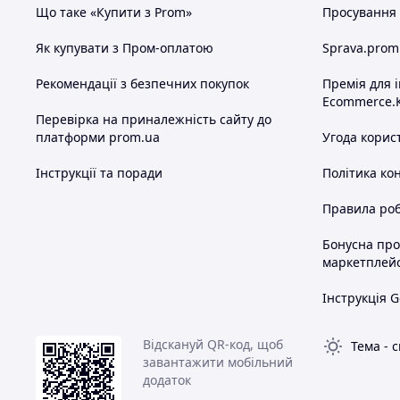
Що таке «Купити з Prom»
Просування в
Як купувати з Пром-оплатою
Sprava.prom
Рекомендації з безпечних покупок
Премія для 
Ecommerce.
Перевірка на приналежність сайту до
платформи prom.ua
Угода корис
Інструкції та поради
Політика ко
Правила роб
Бонусна пр
маркетплей
Інструкція G
Відскануй QR-код, щоб
Тема
-
с
завантажити мобільний
додаток