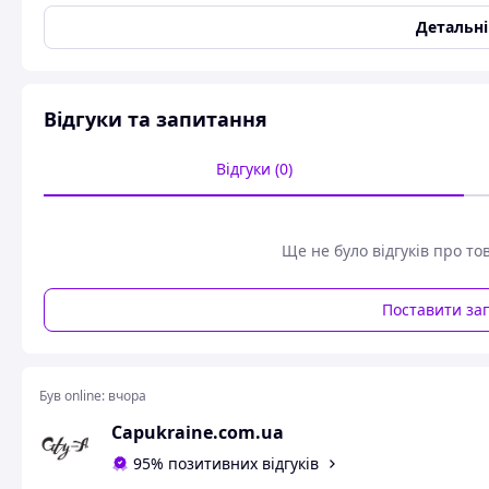
Колір
Коричневий
Детальн
М'яка іграшка лама 25 см
Відгуки та запитання
Відгуки (0)
Ще не було відгуків про то
Поставити за
Був online:
вчора
Capukraine.com.ua
95% позитивних відгуків