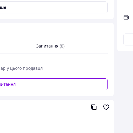
іше
Запитання (0)
вар у цього продавця
питання