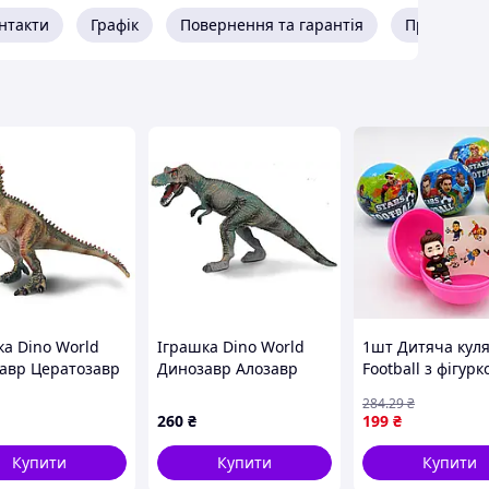
нтакти
Графік
Повернення та гарантія
Про прода
ка Dino World
Іграшка Dino World
1шт Дитяча куля
авр Цератозавр
Динозавр Алозавр
Football з фігурк
ий
великий
7138, Рандом /
284
.29
₴
Сюрприз для діт
260
₴
199
₴
Куля - сюрприз /
Фігурка для діте
Купити
Купити
Купити