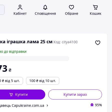
Кабінет
Сповіщення
Обране
Кошик
ка іграшка лама 25 см
Код: citya4100
во до відправки
73
₴
0
₴
від 5 шт.
100
₴
від 10 шт.
Купити
Купити зараз
95%
авець Capukraine.com.ua