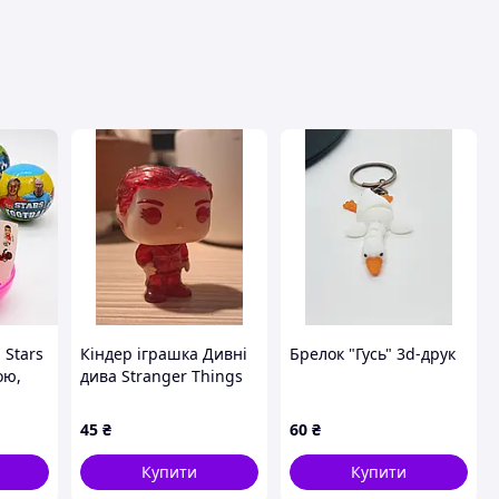
вця
 Stars
Кіндер іграшка Дивні
Брелок "Гусь" 3d-друк
ою,
дива Stranger Things
ей /
45
₴
60
₴
й
Купити
Купити