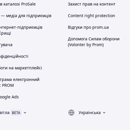
 каталозі ProSale
Захист прав на контент
 — медіа для підприємців
Content right protection
інтернет-підприємців
Відгуки про prom.ua
Кращі
Допомога Силам оборони
тувача
(Volonter by Prom)
нфіденційності
оти на маркетплейсі
ограма електронний
с PROM
oogle Ads
вітла
Українська
BETA