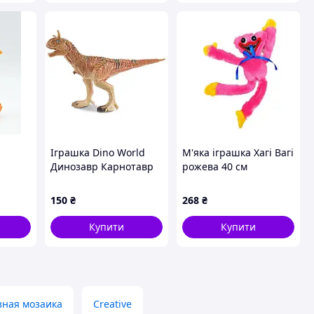
Іграшка Dino World
М'яка іграшка Хагі Вагі
Динозавр Карнотавр
рожева 40 см
плюшева
150
₴
268
₴
Купити
Купити
зная мозаика
Creative