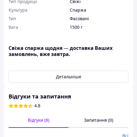
Тип продукції
Свіжі
Культура
Спаржа
Тип
Фасовані
Вага
1500 г
Свіжа спаржа щодня
—
доставка Ваших
замовлень, вже завтра.
Щоденний зріз спаржі — Ваше замовлення
прибуде на наступний день;
Детальніше
Тільки свіжа спаржа — зрізаємо вручну
щоранку на нашому полі.
🚚
Найшвидша доставка по всій Україні.
Відгуки та запитання
Доставляємо Новою поштою у будь-який регіон
4.8
України;
Замовлення сьогодні — отримання, вже завтра.
Відгуки (8)
Запитання (0)
🛒 Як замовити?
Всі