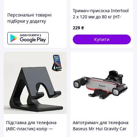
Тримач-присоска Intertool
Персональні товарні
2 х 120 мм до 80 кг (HT-
підбірки у додатку
7102)
229
₴
Купити
Підставка для телефона
Автотримач для телефона
(АВС-пластик) колір —
Baseus Mr Hui Gravity Car
чорний арт. 09017
Mount Silver