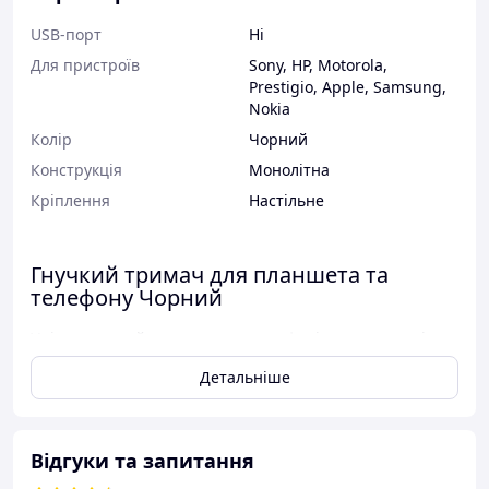
USB-порт
Ні
Для пристроїв
Sony
,
HP
,
Motorola
,
Prestigio
,
Apple
,
Samsung
,
Nokia
Колір
Чорний
Конструкція
Монолітна
Кріплення
Настільне
Гнучкий тримач для планшета та
телефону Чорний
Універсальний тримач для смартфонів та планшетів –
забезпечує належний комфорт при використанні
Детальніше
пристрою, не заважаючи нашій повсякденній
діяльності. Оснащений довгою та гнучкою підставкою,
яку можна вільно згинати та адаптувати до ваших
поточних потреб! Чудовий дизайн ручки робить його
Відгуки та запитання
ідеальним для дому та подорожей.