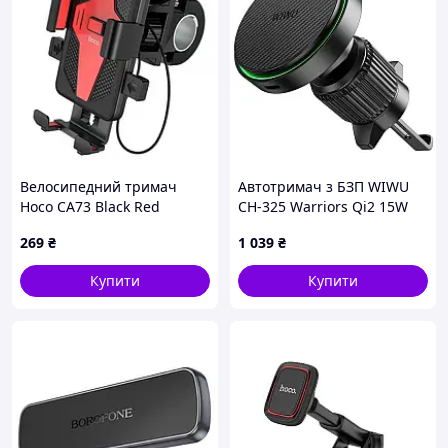
Велосипедний тримач
Автотримач з БЗП WIWU
Hoco CA73 Black Red
CH-325 Warriors Qi2 15W
269
₴
1 039
₴
Купити
Купити