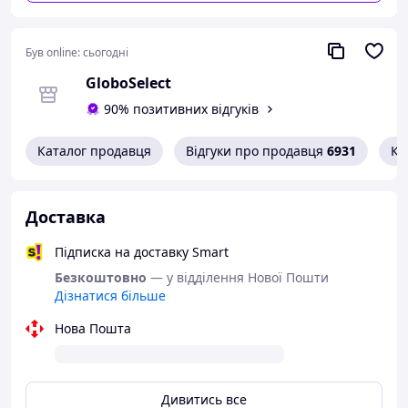
Недоліки
Поворот на 360°
Якість матеріал
Затискне кріплення висота до 4,5 см
неможливо знім
Ширина кріплення 5 см
Був online:
сьогодні
камеру
Довжина 75 см
GloboSelect
Гнучка штанга 59 см
Захоплення телефону/планшета від 11 до 17 см
90% позитивних відгуків
Ширина захоплення 6 см
Каталог продавця
Відгуки про продавця
6931
Ко
Доставка
Підписка на доставку Smart
Безкоштовно
— у відділення Нової Пошти
Дізнатися більше
Нова Пошта
Дивитись все