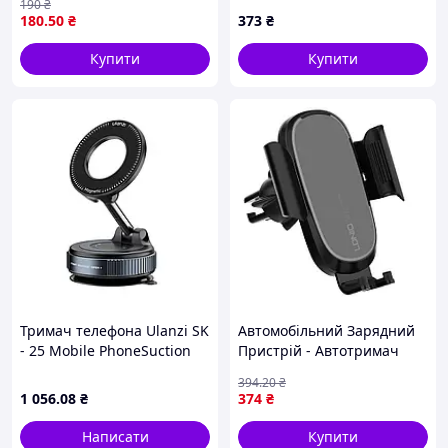
190
₴
180
.50
₴
373
₴
Купити
Купити
Тримач телефона Ulanzi SK
Автомобільний Зарядний
- 25 Mobile PhoneSuction
Пристрій - Автотримач
Cup Holder :BRASIL:
LDNIO MW21 Wireless 15W
394
.20
₴
Чорний (17000251)
1 056
.08
₴
374
₴
Написати
Купити