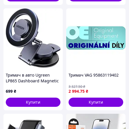
Тримач в авто Ugreen
Тримач VAG 95863119402
LP865 Dashboard Magnetic
Car Phone Mount Gray
3 327
.50
₴
699
₴
2 994
.75
₴
(UGR-45577)
Купити
Купити