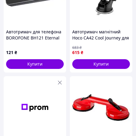
Автотримач для телефона
Автотримач магнітний
BOROFONE BH121 Eternal
Hoco CA42 Cool Journey для
magnetic car holder Black
телефону, чорний
683
₴
Gray
121
₴
615
₴
Купити
Купити