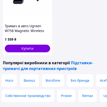
Тримач в авто Ugreen
W758 Magnetic Wireless
Car Charger 25W QI2.2
1 559
₴
Starlight Blue
Купити
Популярні виробники
в категорії
Підставки-
тримачі для портативних пристроїв
Hoco
Baseus
Borofone
Без бренда
Acef
Собственное производство
Proove
Remax
U