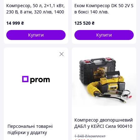
Компресор, 50 л, 2×1,1 кВт,
Еком Компресор DK 50 2V S
230 В, 8 атм, 320 л/хв, 1400
в боксі 140 л/хв.
об/хв, безмасляний, 4
14 999
₴
125 520
₴
циліндри, 68 дБ
INTERTOOL PT-0027
Купити
Купити
Компресор двопоршневий
Персональні товарні
ДАБЛ у КЕЙСІ Сила 900410
підбірки у додатку
1 848
₴/комплект