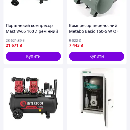
Поршневий компресор
Компресор переносний
Mast VA65 100 л ремінний
Metabo Basic 160-6 W OF
привод для майстерень
(601501000): 160 л/хв.,
23 621
.39
₴
9 022
₴
СТО та виробництв 10 Бар
900Вт, 6 бар
21 671
₴
7 443
₴
340 л/хв 400 В
Купити
Купити