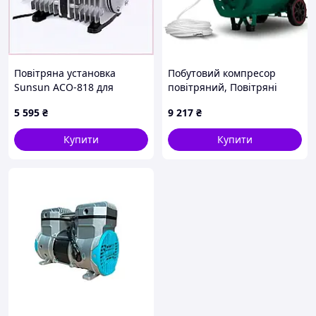
Повітряна установка
Побутовий компресор
Sunsun ACO-818 для
повітряний, Повітряні
рибництва 300 л/хв
компресори на 220 вольт,
5 595
₴
9 217
₴
89HH74H532
Компресори поршневі
стаціонарні, XXK
Купити
Купити