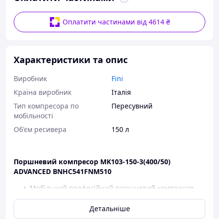
Оплатити частинами від 4614 ₴
Характеристики та опис
Виробник
Fini
Країна виробник
Італія
Тип компресора по
Пересувний
мобільності
Об'єм ресивера
150 л
Поршневий компресор MK103-150-3(400/50)
ADVANCED BNHC541FNM510
Мобільний професійний поршневий компресор
Fini,
одноступінчастий двоциліндровий ремінний
Детальніше
380В, ресивер 150 л,