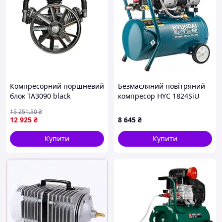
Компресорний поршневий
Безмасляний повітряний
блок TA3090 black
компресор HYC 1824SiU
Hyundai
15 251
.50
₴
12 925
₴
8 645
₴
Купити
Купити