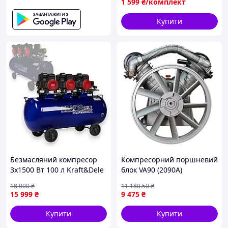
1 599
₴/комплект
Купити
Безмасляний компресор
Компресорний поршневий
3х1500 Вт 100 л Kraft&Dele
блок VA90 (2090A)
KD4094 поршневий
18 000
₴
11 180
.50
₴
компресор для сервісу
15 999
₴
9 475
₴
мобільний
пневмокомпресор для
Купити
Купити
гаража