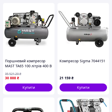
Поршневий компресор
Компресор Sigma 7044151
MAST TA65 100 літрів 400 В
10 бар 420 л/хв
35 521
.20
₴
професійний для
30 888
₴
21 159
₴
майстерні
Купити
Купити