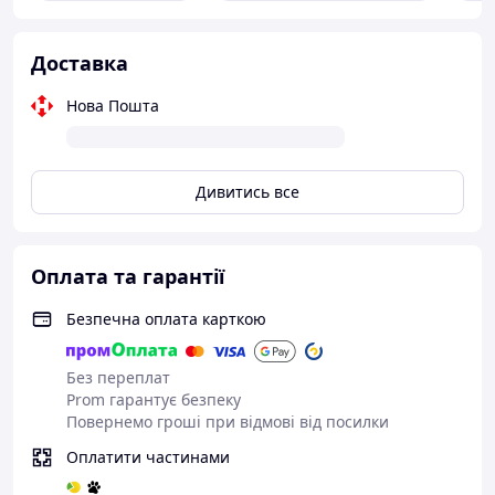
кількість фаз: 3,
вага та розміри в упаковці:
місце 1(ДхШхВ): 1310х430х1090 мм,
Доставка
вага 85 кг,
Створено компанією FINI (Італія)
Нова Пошта
Дивитись все
Оплата та гарантії
Безпечна оплата карткою
Без переплат
Prom гарантує безпеку
Повернемо гроші при відмові від посилки
Оплатити частинами