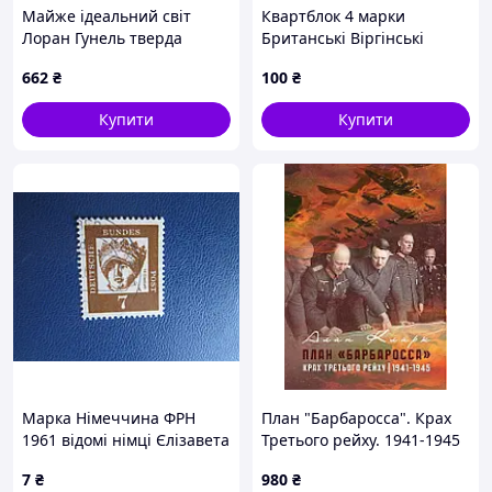
Майже ідеальний світ
Квартблок 4 марки
Лоран Гунель тверда
Британські Віргінські
обкладинка
острови 1979 рік дитини
662
₴
100
₴
MNH
Купити
Купити
Марка Німеччина ФРН
План "Барбаросса". Крах
1961 відомі німці Єлізавета
Третього рейху. 1941-1945
Карінтійська 7 пф гаш
7
₴
980
₴