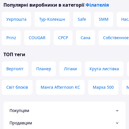
Популярні виробники
в категорії
Філателія
Укрпошта
Тур-Колекшн
Safe
SMM
Нас
Prinz
COUGAR
СРСР
Сана
Собственное
ТОП теги
Вертоліт
Планер
Літаки
Крута листівка
Світ блоків
Манга Afternoon KC
Марка 500
М
Покупцям
Продавцям