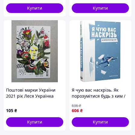
Купити
Купити
Поштові марки України
Я чую вас наскрізь. Як
2021 рік Леся Українка
порозумітися будь з ким /
Марк Ґоулстон
636
₴
105
₴
606
₴
Купити
Купити