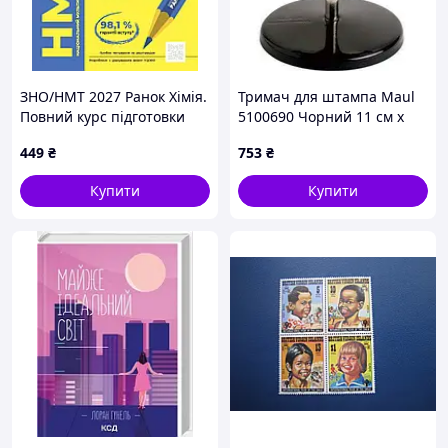
ЗНО/НМТ 2027 Ранок Хімія.
Тримач для штампа Maul
Повний курс підготовки
5100690 Чорний 11 см x
Олексій Григорович
100 мм Так
449
₴
753
₴
Купити
Купити