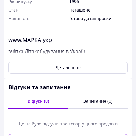
Рік випуску
1996
Стан
Негашене
Наявність
Готово до відправки
www.МАРКА.укр
зчіпка Літакобудування в Україні
Поштові марки України
Детальніше
Марка була випущена в обіг 14 вересня 1996 р.
У каталог ця марка занесена під номером N 120-123.
Відгуки та запитання
Виставлені на продаж марки України чисті, у
відмінному стані, без будь-яких дефектів.
Відгуки (0)
Запитання (0)
Перед відправкою ми надійно упаковуємо марки у
щільний картон, щоб унеможливити пошкодження при
пересиланні.
Дивіться тут всі наявні марки Пошти України.
Ще не було відгуків про товар у цього продавця
Варіанти оплати: