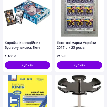
Коробка Колекційних
Поштові марки України
бустер-упаковок Бліч
2017 рік 25 років
Bleach CB B 04
встановлення
1 400
₴
215
₴
дипломатичних відносин
між Україною і США
Купити
Купити