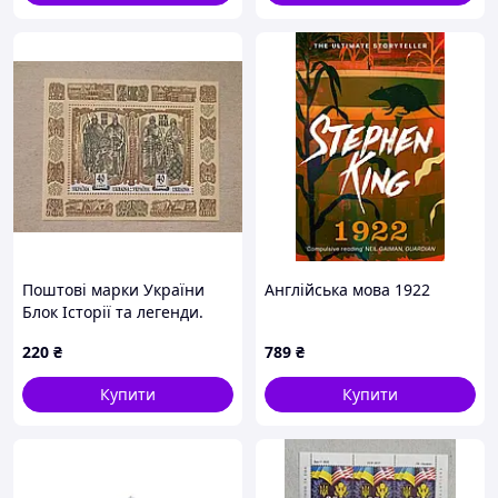
Поштові марки України
Англійська мова 1922
Блок Історії та легенди.
Київські князі Кий, Щек,
220
₴
789
₴
Хорив і їхня сестра Либідь.
Europa. 1997 рік
Купити
Купити