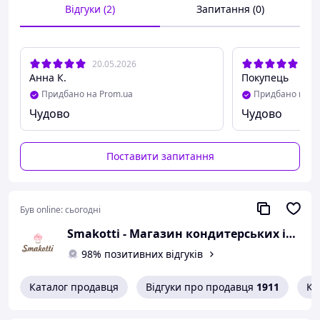
для безпосереднього контакту з їжею. Використовувані
Відгуки (2)
Запитання (0)
друкарські фарби витримують високі температури та
розпилення консервантів. Форми самодостатні і не
потребують металевих форм для випікання.
20.05.2026
02.
Анна К.
Покупець
Придбано на Prom.ua
Придбано на P
Чудово
Чудово
Поставити запитання
Матеріал:
Гофрований папір
Колір:
Коричневий з золотим візерунком
Був online:
сьогодні
Характеристики:
Smakotti - Магазин кондитерських інгредієнтів
Розміри: 134х95 мм
98% позитивних відгуків
Вага: 500 грам
Виробник: Ecopack
Каталог продавця
Відгуки про продавця
1911
Ко