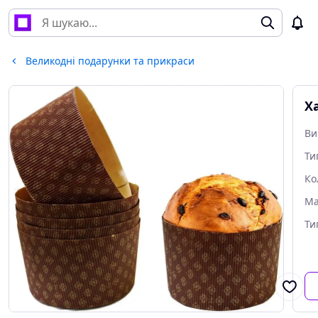
Великодні подарунки та прикраси
Х
Ви
Ти
Ко
Ма
Ти