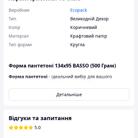
Виробник
Ecopack
Тип
Великодній Декор
Колір
Коричневий
Матеріал
Крафтовий папір
Тип форми
Кругла
Форма пантетоні 134х95 BASSO (500 Грам)
Форма пантетоні
- ідеальний вибір для вашого
кулінарного мистецтва. Ця форма забезпечує повну
якість і точність розмірів вашої випічки. Вона
Детальніше
виготовлена на високоточних автоматизованих
технологічних лініях, що забезпечують мінімальне
відхилення розмірів. Вертикальна стрічка виготовлена
з антипригарного, змащеного жиром гофрованого
Відгуки та запитання
паперу, придатного для безпосереднього контакту з
їжею. Основа виготовлена з антипригарного,
5.0
гофрованого, мікроперфорованого паперу, придатного