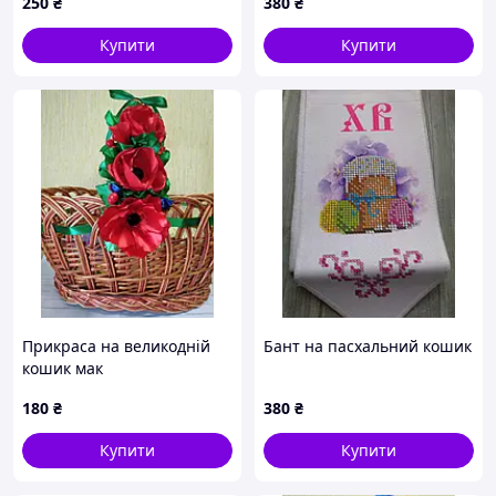
250
₴
380
₴
Купити
Купити
Прикраса на великодній
Бант на пасхальний кошик
кошик мак
180
₴
380
₴
Купити
Купити