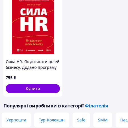
Сила HR. Як досягати цілей
бізнесу. Додано програму
реінтеграції ветеранів
755
₴
Книга Оксана Шахова,
Vivat (978-617-171-462-5)
Купити
Популярні виробники
в категорії
Філателія
Укрпошта
Тур-Колекшн
Safe
SMM
Нас