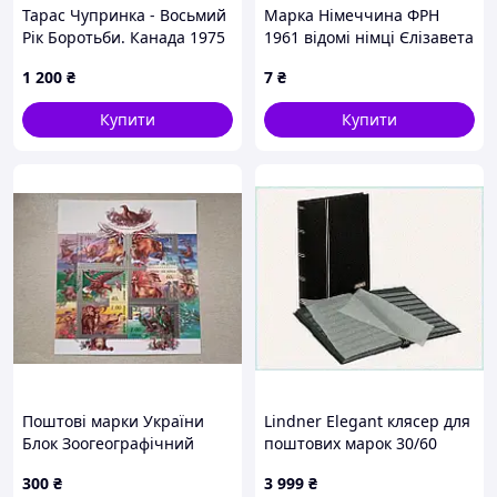
Тарас Чупринка - Восьмий
Марка Німеччина ФРН
Рік Боротьби. Канада 1975
1961 відомі німці Єлізавета
рік. Поштовий конверт.
Карінтійська 7 пф гаш
1 200
₴
7
₴
Купити
Купити
Поштові марки України
Lindner Elegant клясер для
Блок Зоогеографічний
поштових марок 30/60
фонд України 1999 рік
сторінок, A6X69410K3
300
₴
3 999
₴