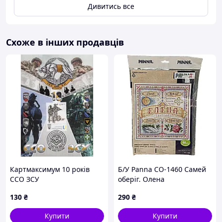
Дивитись все
Схоже в інших продавців
Картмаксимум 10 років
Б/У Panna СО-1460 Самей
ССО ЗСУ
оберіг. Олена
130
₴
290
₴
Купити
Купити