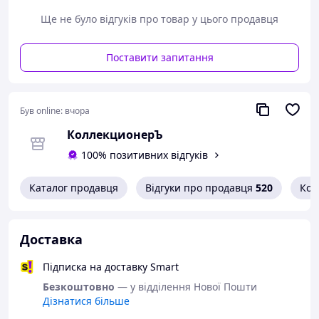
Дивіться тут всі наявні марки Пошти України.
Ще не було відгуків про товар у цього продавця
Варіанти оплати:
- Пром-оплата,
Поставити запитання
- Післяплата Нової Пошти;
- На картку банка;
- На розрахунковий рахунок ФОПа по IBAN;
- Кредитною карткою Visa/Mastercard.
Був online:
вчора
Варіанти доставки:
- Нова Пошта;
КоллекционерЪ
- Укрпошта.
100% позитивних відгуків
Каталог продавця
Відгуки про продавця
520
Кон
Доставка
Підписка на доставку Smart
Безкоштовно
— у відділення Нової Пошти
Дізнатися більше