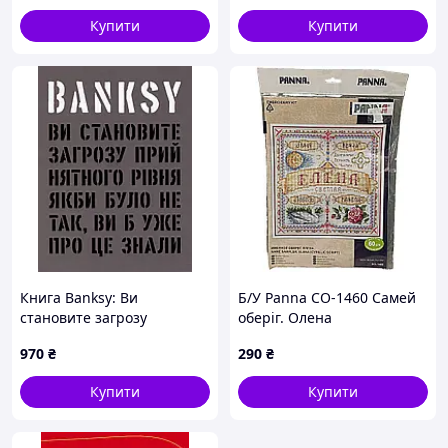
Купити
Купити
Книга Banksy: Ви
Б/У Panna СО-1460 Самей
становите загрозу
оберіг. Олена
прийнятного рівня
970
₴
290
₴
(ArtHuss)
Купити
Купити