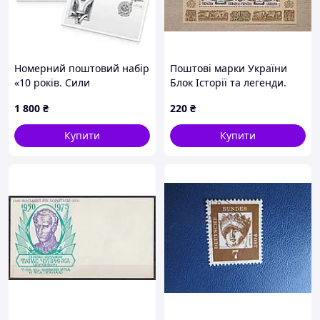
Номерний поштовий набір
Поштові марки України
«10 років. Сили
Блок Історії та легенди.
Спеціальних Операцій»
Київські князі Кий, Щек,
1 800
₴
220
₴
(стандарт)
Хорив і їхня сестра Либідь.
Europa. 1997 рік
Купити
Купити