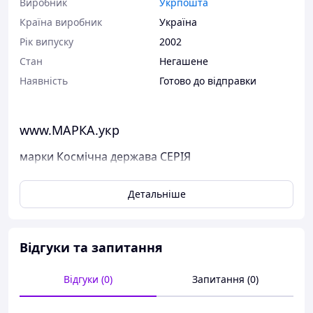
Виробник
Укрпошта
Країна виробник
Україна
Рік випуску
2002
Стан
Негашене
Наявність
Готово до відправки
www.МАРКА.укр
марки Космічна держава СЕРІЯ
Поштові марки України
Детальніше
Марка була випущена в обіг 23 серпня 2002 р.
У каталог ця марка занесена під номером N 466-469.
Відгуки та запитання
Виставлені на продаж марки України чисті, у
відмінному стані, без будь-яких дефектів.
Перед відправкою ми надійно упаковуємо марки у
Відгуки (0)
Запитання (0)
щільний картон, щоб унеможливити пошкодження при
пересиланні.