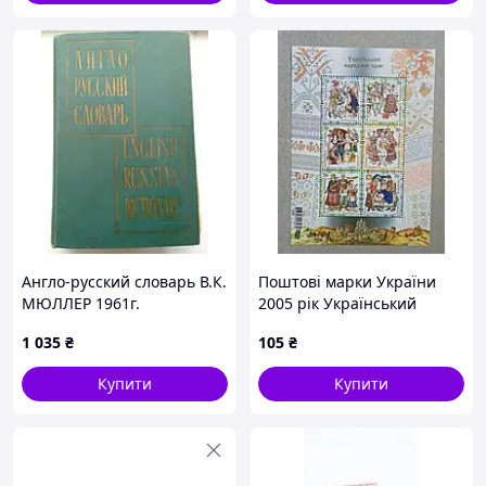
Англо-русский словарь В.К.
Поштові марки України
МЮЛЛЕР 1961г.
2005 рік Український
народний одяг
1 035
₴
105
₴
Купити
Купити