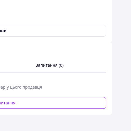
іше
Запитання (0)
вар у цього продавця
питання