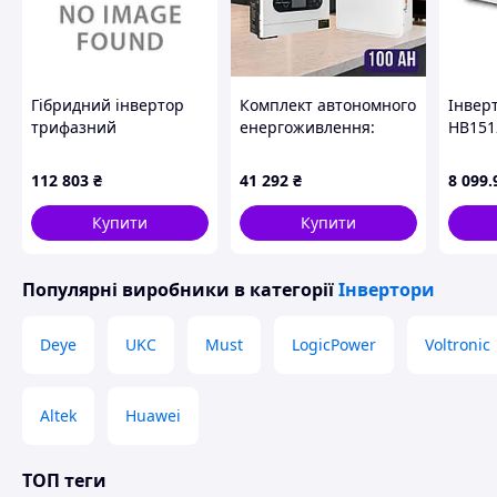
Гібридний інвертор
Комплект автономного
Інверт
трифазний
енергоживлення:
HB151
низьковольтний
MUST PV18-4024ECO 4
(30317
Felicity IVGM15KLP3G1
кВт, 24 V + Felicity
112 803
₴
41 292
₴
8 099
.
15kW,48V MPPT(160-
FLA24100 25.6V 100Ah
650) 280A
Купити
Купити
Популярні виробники
в категорії
Інвертори
Deye
UKC
Must
LogicPower
Voltronic
Altek
Huawei
ТОП теги