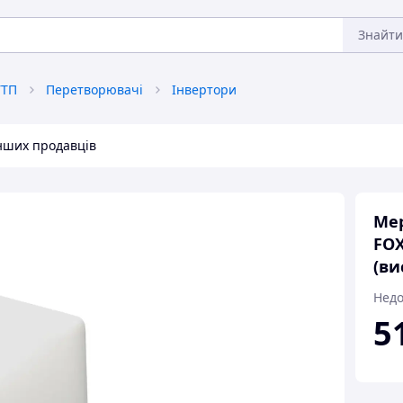
Знайти
УТП
Перетворювачі
Інвертори
інших продавців
Мер
FOX
(ви
Недо
5