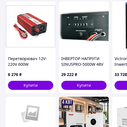
Кількість MPPT трекерів
2
Макс. робоча температура (град.)
60
мін. робоча температура (град.)
-25
Перетворювач 12V-
ІНВЕРТОР НАПРУГИ
Victro
220V 600W
SINUSPRO-5000W 48V
Inwert
номінальної
3500/5000W
1600/
6 276
₴
29 222
₴
33 728
потужності,
C8CM514787
Купити
Купити