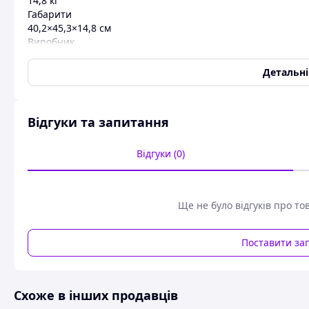
14,8 кг
Габарити
40,2×45,3×14,8 см
Виробник
Fox ESS
Країна виробник
Детальн
Китай
Номінальна потужність (Вт)
20000
Відгуки та запитання
Допустима пікова потужність (Вт)
22000
Відгуки (0)
Номінальний струм (А)
29
Частота струму (Гц)
60
Ще не було відгуків про то
ККД, не менше (%)
98.6
Поставити за
Ступінь захисту IP
65
Кількість фаз живлення
Схоже в інших продавців
3