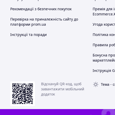
Рекомендації з безпечних покупок
Премія для 
Ecommerce.
Перевірка на приналежність сайту до
платформи prom.ua
Угода корис
Інструкції та поради
Політика ко
Правила роб
Бонусна пр
маркетплей
Інструкція G
Відскануй QR-код, щоб
Тема
-
с
завантажити мобільний
додаток