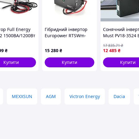
ор Full Energy
Гібридний інвертор
Сонячний інвер
2 1500ВА/1200Вт
Europower RTSWm-
Must PV18-3524 
2)
MPPT-2000LCD, 1400W,
В з коефіцієнтом
17 835
.71
₴
24V, струм заряду 10A,
потужності 1.0 т
99
₴
15 280
₴
12 485
₴
140-275V, MPPT
струмом 150 А д
(20/40А, 30-90Vdc)
роботи з соняч
Купити
Купити
Купити
панелями
MEXXSUN
AGM
Victron Energy
Dacia