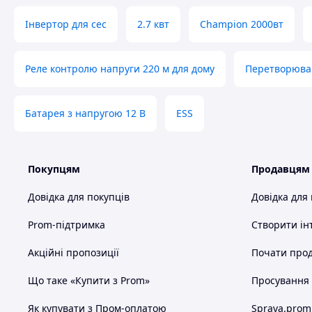
Інвертор для сес
2.7 квт
Champion 2000вт
Реле контролю напруги 220 м для дому
Перетворювач
Батарея з напругою 12 В
ESS
Покупцям
Продавцям
Довідка для покупців
Довідка для
Prom-підтримка
Створити ін
Акційні пропозиції
Почати прод
Що таке «Купити з Prom»
Просування в
Як купувати з Пром-оплатою
Sprava.prom