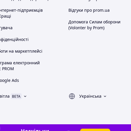
інтернет-підприємців
Відгуки про prom.ua
Кращі
Допомога Силам оборони
тувача
(Volonter by Prom)
нфіденційності
оти на маркетплейсі
ограма електронний
с PROM
oogle Ads
вітла
Українська
BETA