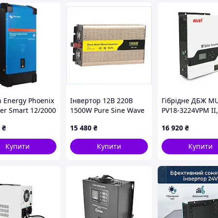
n Energy Phoenix
Інвертор 12В 220В
Гiбрiдне ДБЖ M
er Smart 12/2000
1500W Pure Sine Wave
PV18-3224VPM II,
4000W
з подвійним
3200W, 24V, ток 
₴
15 480
₴
16 920
₴
охолодженням,
60A, 160-275V, 
901TC48C72
(60А, 30-160 Vdc)
Купити
Купити
Купити