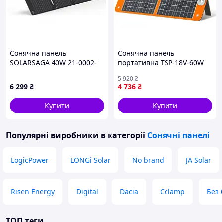
Сонячна панель
Сонячна панель
SOLARSAGA 40W 21-0002-
портативна TSP-18V-60W
000056 JACKERY
Monocrystalline
5 920
₴
PD45W+QC3.0 (1USB-A/1C)
6 299
₴
4 736
₴
Black Epik CL0191044
Купити
Купити
Популярні виробники
в категорії
Сонячні панелі
LogicPower
LONGi Solar
No brand
JA Solar
Risen Energy
Digital
Dacia
Cclamp
Без
ТОП теги