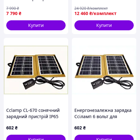
Портативна та складна,
переносні Комплект 200 Вт
7 990
₴
24 920
₴/комплект
підтримує зарядку Lifepo4
Сонячні батареї для дому +
7 790
₴
12 460
₴/комплект
акумуляторів.
контролер 20А
Купити
Купити
Cclamp CL-670 сонячний
Енергонезалежна зарядка
зарядний пристрій IP65
Ссіламп 6 вольт для
захист 858P13T5E3
смартфона 8581T353M
602
₴
602
₴
Купити
Купити