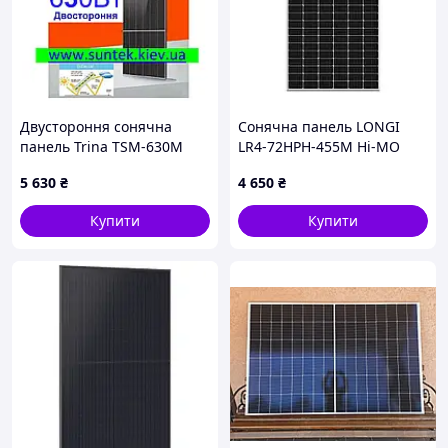
Двустороння сонячна
Сонячна панель LONGI
панель Trina TSM-630M
LR4-72HPH-455M Hi-MO
NEG19RC.20 Vertex N
Silver Frame, 455W, MC4
5 630
₴
4 650
₴
Bifаcial 630Вт
EVO2 DC1500V 20A, Voc-
41.7V, Isc-10.92A, IP68,
Купити
Купити
2093x1038x35mm,