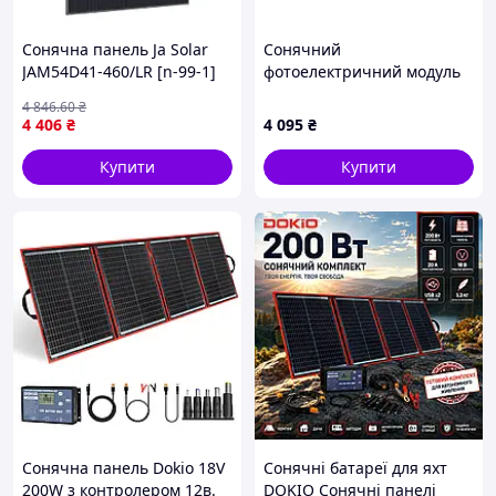
Сонячна панель Ja Solar
Сонячний
JAM54D41-460/LR [n-99-1]
фотоелектричний модуль
GSM-MN12R/96HBD 460W
4 846
.60
₴
Bifacial Dual Glass, Китай
4 406
₴
4 095
₴
Купити
Купити
Сонячна панель Dokio 18V
Cонячні батареї для яхт
200W з контролером 12в.
DOKIO Сонячні панелі