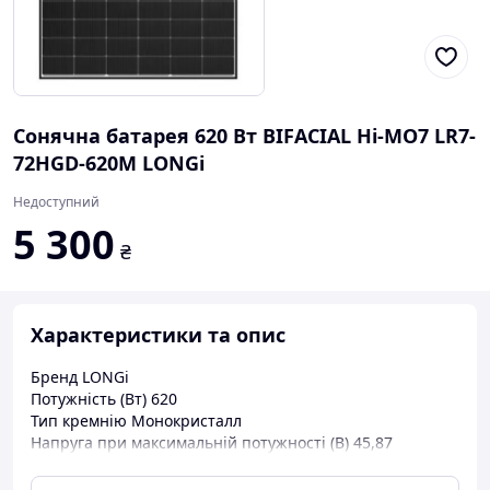
Сонячна батарея 620 Вт BIFACIAL Hi-MO7 LR7-
72HGD-620M LONGi
Недоступний
5 300
₴
Характеристики та опис
Бренд LONGi
Потужність (Вт) 620
Тип кремнію Монокристалл
Напруга при максимальній потужності (В) 45,87
ККД модуля (%) 22,8
Кількість фотоелектричних елементів 144 (6×24)