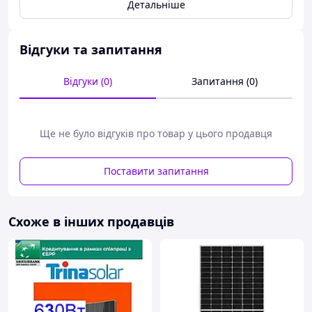
Детальніше
Розміри (мм) 2382×1134×30
Колір Світла рама
Тип гарантії Виробник
Відгуки та запитання
Гарантійний термін, міс. 144
Відгуки (0)
Запитання (0)
Ще не було відгуків про товар у цього продавця
Поставити запитання
Схоже в інших продавців