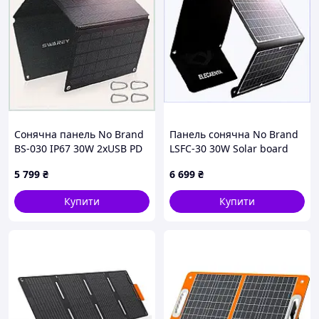
Сонячна панель No Brand
Панель сонячна No Brand
BS-030 IP67 30W 2xUSB PD
LSFC-30 30W Solar board
Чорний (1632854905),
(1618530553) K898H8962
5 799
₴
6 699
₴
8957467EK
Купити
Купити