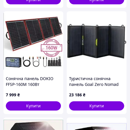
Сонячна панель DOKIO
Туристична сонячна
FFSP-160M 160Вт
панель Goal Zero Nomad
портативна складна
50
7 999
₴
23 186
₴
батарея комплект для
зарядки акумуляторів і
Купити
Купити
зарядних станцій