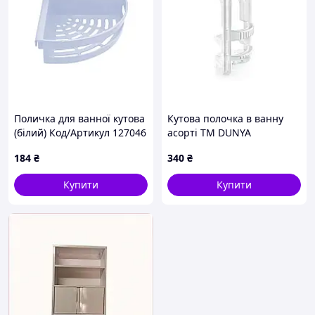
Поличка для ванної кутова
Кутова полочка в ванну
(білий) Код/Артикул 127046
асорті ТМ DUNYA
184
₴
340
₴
Купити
Купити