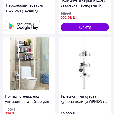
Полиця-етажерка 64204 /
Персональні товарні
Етажерка пересувна 4-
підбірки у додатку
ярусна/Візок-стелаж на
1 290
₴
колесах, 717X79A94
902
.98
₴
Купити
Полиця стелаж над
Телескопічна кутова
унітазом органайзер для
душова полиця WENKO на
ванної кімнати зручне
4 яруси, алюміній, глибина
1 660
₴
рішення для зберігання
19, 5 см, срібляста
830
₴
10 990
₴