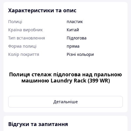
Характеристики та опис
Полиці
пластик
Країна виробник
Китай
Тип встановлення
Підлогова
Форма полиці
пряма
Колір покриття
Різні кольори
Полиця стелаж підлогова над пральною
машиною Laundry Rack (399 WR)
Полиця-стелаж для зберігання над пральною машиною
підлогова стійка органайзер Laundry Rack дає змогу залучити
Детальніше
вільне місце над технікою.
Чудове рішення для кожної
господині, яка цінує домашній затишок, адже стійка-
органайзер не тільки економить ваш простір, а й ваш
особистий час, адже все завжди буде під рукою.
Відгуки та запитання
Виготовлений із високоякісної неіржавкої сталі, міцний,