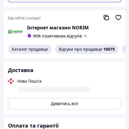
або щось такого), бо конструкція
Кількість полиць: 3.
достатньо хиткая. Також було б
Комплектація
Полиця стелаж підлогова
класно якби були заглушки на верхні
над пральною машиною Laundry Rack (399
трубки, бо виглядає зріз необережно
Був online:
сьогодні
WR)
Інтернет магазин NORIM
Полиця стелаж — 1 шт.;
96% позитивних відгуків
Паковання: заводська коробка.
Каталог продавця
Відгуки про продавця
10075
К
Доставка
Нова Пошта
Дивитись все
Оплата та гарантії