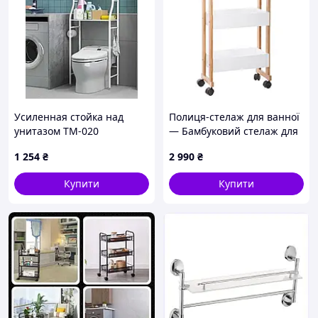
Усиленная стойка над
Полиця-стелаж для ванної
унитазом TM-020
— Бамбуковий стелаж для
порошковое покрытие,
ванної 5five Simply Smart
1 254
₴
2 990
₴
160см, белая
глибина 38 см білий
Купити
Купити