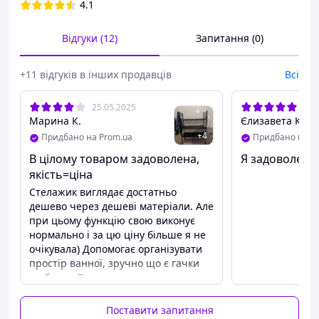
стійкий.
Ви зможете зручно розташувати очисні засоби,
4.1
господарські аксесуари, косметику та лазневі предмети.
Декілька способів використання, повною мірою
Відгуки (12)
Запитання (0)
використовувати простір.
Стелаж виготовлений із неіржавкої
сталі з порошковим покриттям його л
егко зібрати та
встановити.
+11 відгуків в інших продавців
Всі
Характеристики:
Полиця стелаж підлогова
25.05.2025
10.
над пральною машиною Laundry Rack (399
Марина К.
Єлизавета К.
WR)
+
4
Придбано на Prom.ua
Придбано на P
Тип: полиця-стелаж;
В цілому товаром задоволена,
Я задоволена,
Тип: прямі;
якість=ціна
Матеріал: сталева труба;
Стелажик виглядає достатньо
Матеріал полиць: пластик;
дешево через дешеві матеріали. Але
Висота: 169 см;
при цьому функцію свою виконує
Ширина: 63.5 см;
нормально і за цю ціну більше я не
Глибина: 26 см;
очікувала) Допомогає організувати
Висота до першої полиці: 105 см;
простір ванної, зручно що є гачки
Відстань між полицями: 22 см;
по боках. Як на мене, то в
Діаметр трубки: 1 см;
конструкції не вистачає ребра
Максимальне навантаження: до 20 кг;
жорсткості позаду (хрест нахрест,
Тип встановлення: підлогова;
Поставити запитання