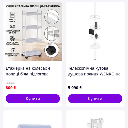
Етажерка на колесах 4
Телескопічна кутова
полиці біла підлогова
душова полиця WENKO на
Storage rack AN906
4 яруси, нержавіюча
900
₴
сталь, 31×23 см, біла/
800
₴
5 990
₴
срібляста
Купити
Купити