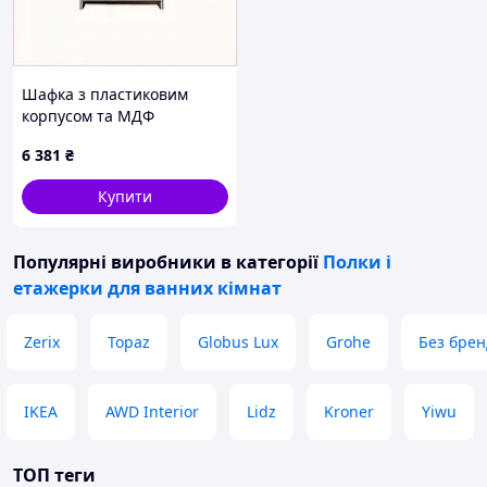
Шафка з пластиковим
корпусом та МДФ
дверцятами 65 см
6 381
₴
66EC5K6739
Купити
Популярні виробники
в категорії
Полки і
етажерки для ванних кімнат
Zerix
Topaz
Globus Lux
Grohe
Без брен
IKEA
AWD Interior
Lidz
Kroner
Yiwu
ТОП теги