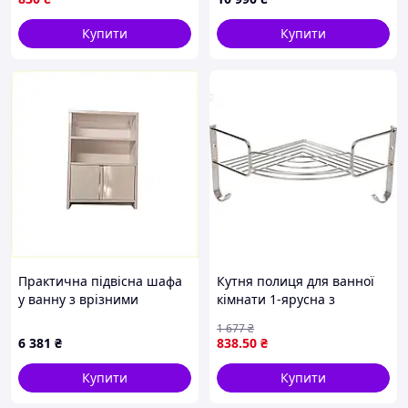
засобів
Купити
Купити
Практична підвісна шафа
Кутня полиця для ванної
у ванну з врізними
кімнати 1-ярусна з
ручками, 66P5673B9
неіржавкої сталі для
1 677
₴
зберігання аксесуарів і
6 381
₴
838
.50
₴
косметики
Купити
Купити