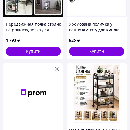
Передвижная полка столик
Хромована поличка у
на роликах,полка для
ванну кімнату довжиною
дома,кухни,ванной
520 мм, 37K1H7429
1 793
₴
925
₴
Купити
Купити