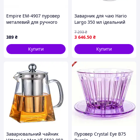
Empire EM-4907 пуровер
Заварник для чаю Hario
металевий для ручного
Largo 350 мл ідеальний
заварювання, 87C9E5089
для приготування
7 293
₴
ароматного напою в
389
₴
3 646
.50
₴
домашніх умовах
Купити
Купити
Заварювальний чайник
Пуровер Crystal Eye B75