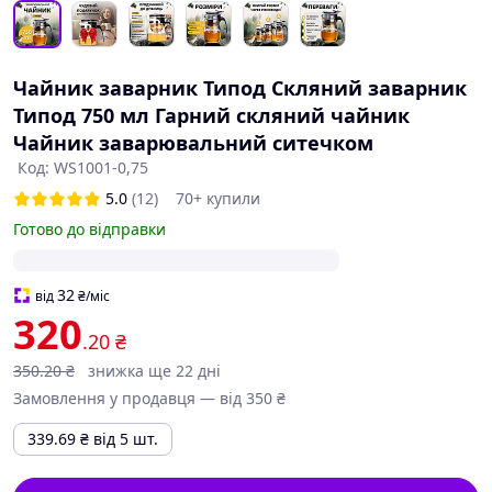
Чайник заварник Типод Скляний заварник
Типод 750 мл Гарний скляний чайник
Чайник заварювальний ситечком
Код: WS1001-0,75
5.0
(12)
70+ купили
Готово до відправки
32
від
₴
/міс
320
.20
₴
350
.20
₴
знижка ще 22 дні
Замовлення у продавця — від 350 ₴
339.69
₴
від 5 шт.