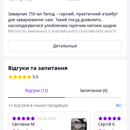
Заварник 750 мл Типод – гарний, практичний атрибут
для заварювання чаю. Такий посуд дозволить
насолоджуватися улюбленим гарячим напоєм щодня.
Місткість виконана з жароміцного скла високої якості.
Скляний посуд – це ідеальне поєднання унікального
Детальніше
дизайну та матеріалів високої якості. Сучасне
оформлення склянок та чашок відображається у
гарному підборі палітри кольорів та малюнків.
Відгуки та запитання
5.0
Відгуки (12)
Запитання (0)
+2 відгуків в інших продавців
Всі
04.06.2026
27.
Світлана М.
Сергій К.