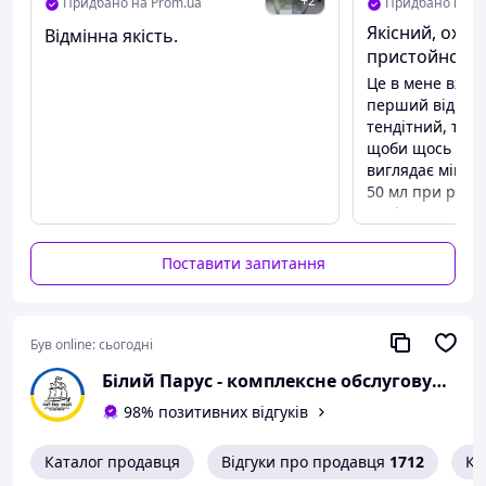
+
2
Придбано на Prom.ua
Придбано на P
Якісний, охай
Відмінна якість.
пристойною 
Це в мене вже 
перший від інш
тендітний, тор
щоби щось не з
виглядає міцні
50 мл при реал
порівняльногму
продавцеві!
Поставити запитання
Переваги
Все до вподоби
Недоліки
Без нарікань
Був online:
сьогодні
Білий Парус - комплексне обслуговування в сегменті HoReCa та B2B
98% позитивних відгуків
Каталог продавця
Відгуки про продавця
1712
Ко