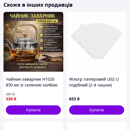
Схоже в інших продавців
Чайник-заварник H1026
Фільтр паперовий U02 U
850 мл зі скляною колбою
подібний (2-4 чашки)
та фільтром,
100шт - 2 шт. Код/Артикул
387
₴
заварювальний чайник
НФ-00003169
330
₴
653
₴
для чаю, трав і напоїв для
дому
Купити
Купити