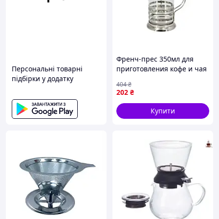
Френч-прес 350мл для
Персональні товарні
приготовления кофе и чая
підбірки у додатку
стеклянный заварник с
404
₴
металлическим фильтром
202
₴
Купити