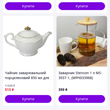
Купити
Купити
Чайник заварювальний
Заварник Stenson 1 л MS-
порцеляновий 850 мл для
3937-1, (MPH033968)
чаю та трав'яних настоїв
1 026
₴
серія Снігова королева
513
₴
359
₴
Купити
Купити