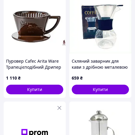
Пуровер Cafec Arita Ware
Скляний заварник для
Трапецієподібний Дрипер
кави з дрібною металевою
101 Коричневий для
сіткою-фільтром,
1 110
₴
659
₴
ідеальної кави
88193C1B1E
Купити
Купити