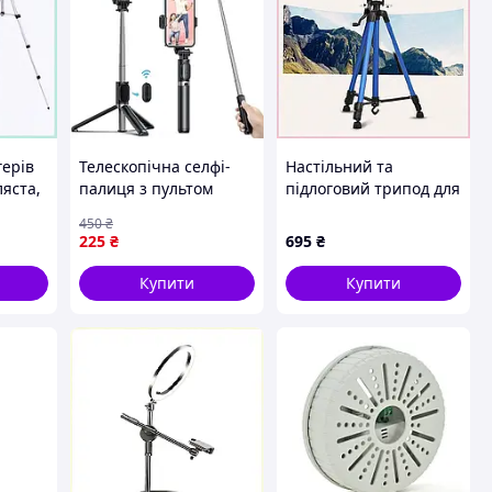
герів
Телескопічна селфі-
Настільний та
ляста,
палиця з пультом
підлоговий трипод для
Bluetooth Трипод
відеозйомки 0.6 кг,
450
₴
штатив для телефону
23P41K54
225
₴
695
₴
Чорний
Купити
Купити