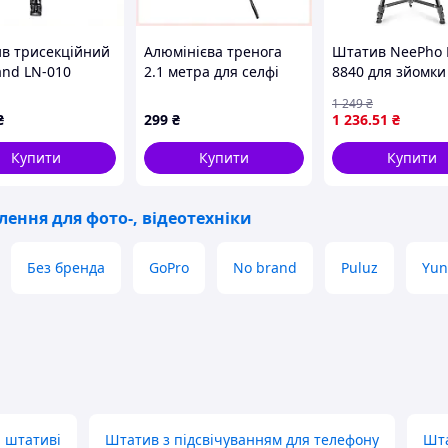
в трисекційний
Алюмінієва тренога
Штатив NeePho 
and LN-010
2.1 метра для селфі
8840 для зйомки
um alloy 170 см
лампи 24B5B3X907
170см з розбор
1 249
₴
-червоний
тримачем у чохл
₴
299
₴
1 236
.51
₴
21678),
3M686
Купити
Купити
Купити
лення для фото-, відеотехніки
Без бренда
GoPro
No brand
Puluz
Yun
а штативі
Штатив з підсвічуванням для телефону
Шта