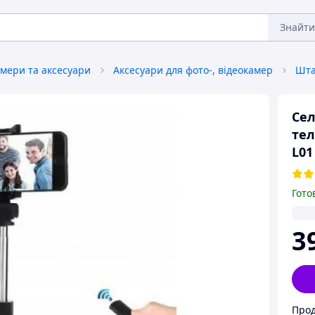
Знайти
амери та аксесуари
Аксесуари для фото-, відеокамер
Сел
тел
L01
Гото
3
Прод