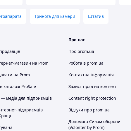
отоапарата
Тринога для камери
Штатив
Про нас
 продавців
Про prom.ua
тернет-магазин
на Prom
Робота в prom.ua
авати на Prom
Контактна інформація
 каталозі ProSale
Захист прав на контент
 — медіа для підприємців
Content right protection
інтернет-підприємців
Відгуки про prom.ua
Кращі
Допомога Силам оборони
тувача
(Volonter by Prom)