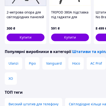
2-метрова опора для
TRIPOD 380A підставка
Штати
світлодіодних панелей
під гаджети для
No Br
3130 X174TT0196
стрімерів 2152EP039C
Alumin
Чорно
300
₴
591
₴
8 499
(25438
894M
Купити
Купити
Популярні виробники
в категорії
Штативи та кріп
Ulanzi
Pipo
Vanguard
Hoco
AC Prof
XO
ТОП теги
Високий штатив для телефону
Світлодіодне кільце н