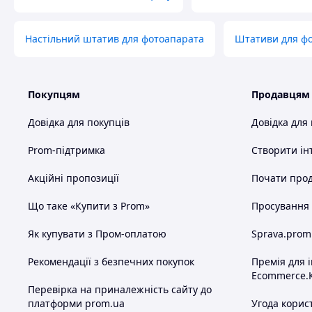
Настільний штатив для фотоапарата
Штативи для ф
Покупцям
Продавцям
Довідка для покупців
Довідка для
Prom-підтримка
Створити ін
Акційні пропозиції
Почати прод
Що таке «Купити з Prom»
Просування в
Як купувати з Пром-оплатою
Sprava.prom
Рекомендації з безпечних покупок
Премія для 
Ecommerce.
Перевірка на приналежність сайту до
платформи prom.ua
Угода корис