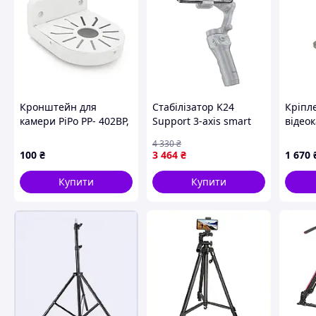
Кронштейн для
Стабілізатор K24
Кріпл
камери PiPo PP- 402BP,
Support 3-axis smart
відео
білий, пластик
gimbal Gray Hoco
DM-W
4 330
₴
CL0191578
100
₴
3 464
₴
1 670
Купити
Купити