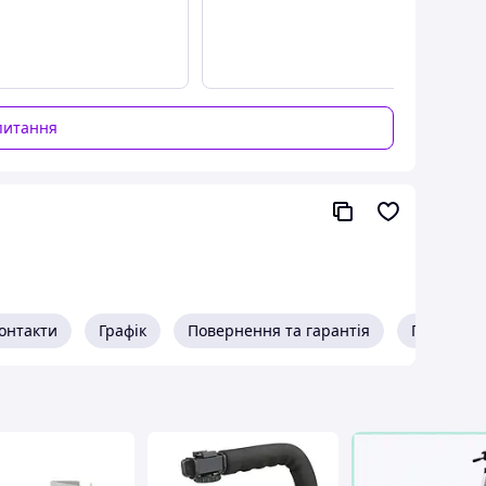
питання
онтакти
Графік
Повернення та гарантія
Про прод