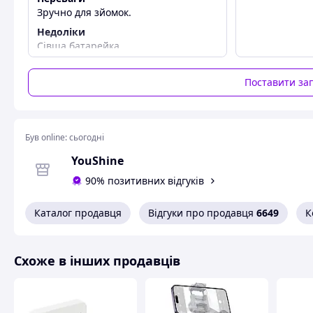
Зручно для зйомок.
Схожі товари за характеристиками
Недоліки
Сівша батарейка.
Поставити за
Був online:
сьогодні
YouShine
90% позитивних відгуків
Каталог продавця
Відгуки про продавця
6649
К
Схоже в інших продавців