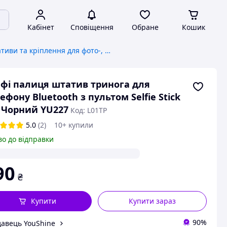
Кабінет
Сповіщення
Обране
Кошик
Штативи та кріплення для фото-, відеотехніки
фі палиця штатив тринога для
ефону Bluetooth з пультом Selfie Stick
 Чорний YU227
Код: L01TP
5.0
(2)
10+ купили
во до відправки
90
₴
Купити
Купити зараз
90%
авець YouShine