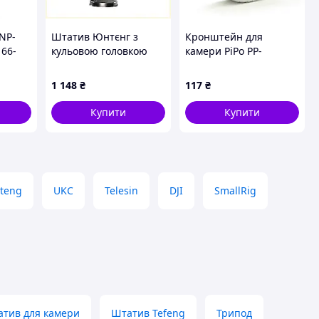
NP-
Штатив Юнтєнг з
Кронштейн для
 66-
кульовою головкою
камери PiPo PP-
ним
для горизонтальної
Semisphere,
і Black
зйомки 892814PH6K
харчування DC 12V 2A,
1 148
₴
117
₴
кріплення до стелі,
білий, пластик
Купити
Купити
teng
UKC
Telesin
DJI
SmallRig
тив для камери
Штатив Tefeng
Трипод