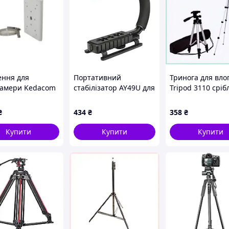
ення для
Портативний
Тринога для вло
камери Kedacom
стабілізатор AY49U для
Tripod 3110 сріб
46
відеозйомки U-подібна
681E1P50K5
ручна стабілізуюча
₴
434
₴
358
₴
підставка – кронштейн
із тримачем камери/
Купити
Купити
Купити
телефону та