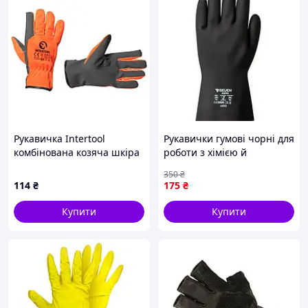
Рукавичка Intertool
Рукавички гумові чорні для
комбінована козяча шкіра
роботи з хімією й
флуоресцентна
механікою захисні з
350
₴
помаранчева 10 " (SP-0173)
текстурованою поверхнею
114
₴
175
₴
Купити
Купити