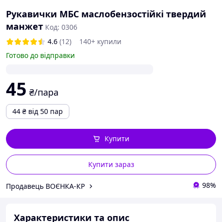
Рукавички МБС маслобензостійкі твердий
манжет
Код: 0306
4.6
(12)
140+ купили
Готово до відправки
45
₴/пара
44
₴
від 50 пар
Купити
Купити зараз
98%
Продавець ВОЄНКА-КР
Характеристики та опис