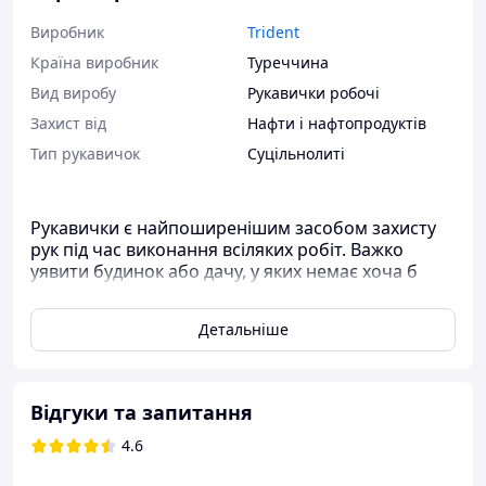
Виробник
Trident
Країна виробник
Туреччина
Вид виробу
Рукавички робочі
Захист від
Нафти і нафтопродуктів
Тип рукавичок
Суцільнолиті
Рукавички є найпоширенішим засобом захисту
рук під час виконання всіляких робіт. Важко
уявити будинок або дачу, у яких немає хоча б
кількох рукавичок. Рукавички використовуються
під час прибирання, ремонту,
Детальніше
сільськогосподарських робіт, будівництва. Під
час проведення робіт із горюче-мазковими
матеріалами та іншими нафтопродуктами гостро
стоїть питання захисту рук від агресивного
Відгуки та запитання
впливу хімічних сполук. Оліябензостійкі
рукавички виготовлені зі щільної бавовняної
4.6
тканини та покриті декількома шарами бутадієн-