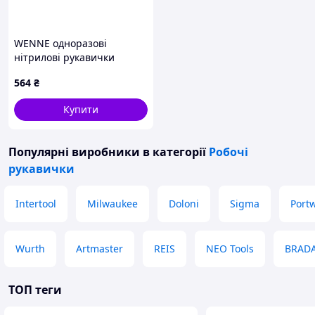
WENNE одноразові
нітрилові рукавички
HOEGERT L (HT5K776-L)
564
₴
Купити
Популярні виробники
в категорії
Робочі
рукавички
Intertool
Milwaukee
Doloni
Sigma
Port
Wurth
Artmaster
REIS
NEO Tools
BRAD
ТОП теги