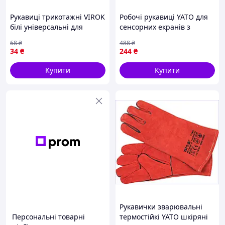
Рукавиці трикотажні VIROK
Робочі рукавиці YATO для
білі універсальні для
сенсорних екранів з
роботи та побуту міцні та
штучної шкіри та
68
₴
488
₴
комфортні 70% бавовна
бавовняного трикотажу
34
₴
244
₴
30% поліестер
чорні-сірі
Купити
Купити
Рукавички зварювальні
Персональні товарні
термостійкі YATO шкіряні