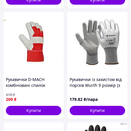
Рукавички D-MACH
Рукавички із захистом від
комбіновані спилок
порізів Wurth 9 розмір (з
червоний для захисту рук
поліуретановим покриттям
418
₴
під час роботи в саду і
PU)
209
₴
179
.82
₴/пара
будівництві
Купити
Купити