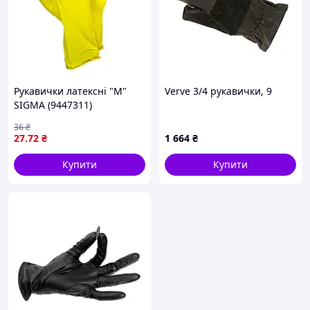
Рукавички латексні "M"
Verve 3/4 рукавички, 9
SIGMA (9447311)
36
₴
27
.72
₴
1 664
₴
Купити
Купити