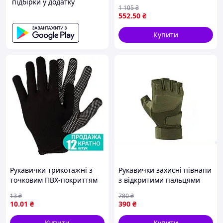
підбірки у додатку
для зварювання MIG MAG і
1 105
₴
MMA з підвищеним
552
.50
₴
захистом
Купити
Рукавички трикотажні з
Рукавички захисні півнапи
точковим ПВХ-покриттям
з відкритими пальцями
р8 Мікроточка (чорні)
для роботи та захисту рук
13
₴
780
₴
КРАТНО 12 парам SIGMA
від механічних
10
.01
₴
390
₴
(9442941)
пошкоджень зелені
Купити
Купити