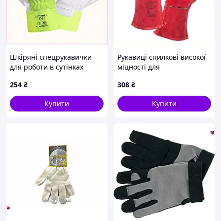
Шкіряні спецрукавички
Рукавиці спилкові високої
для роботи в сутінках
міцності для
8X4B68366K
зварювальних апаратів
254
₴
308
₴
858X2554MH
Купити
Купити