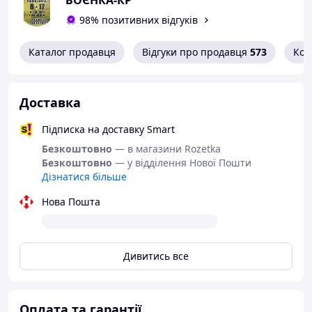
ВОЄНКА-КР
можливий пошив спецодяг під замовлення, за
вашими розмірами та бажанням.
98% позитивних відгуків
Не знайшли потрібний товар у каталозі?
Каталог продавця
Відгуки про продавця
573
Кон
Попросіть менеджера телефоном і отримайте
знижку.
Доставка
Підписка на доставку Smart
Безкоштовно
— в магазини Rozetka
Безкоштовно
— у відділення Нової Пошти
Дізнатися більше
Нова Пошта
Дивитись все
Оплата та гарантії