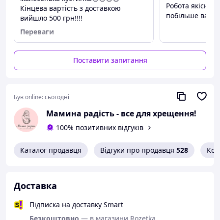
Робота якісна.
Кінцева вартість з доставкою
побільше вам з
вийшло 500 грн!!!!
Переваги
Немає додної, шахраї
Недоліки
Поставити запитання
Суцільний!
Був online:
сьогодні
Мамина радість - все для хрещення!
100% позитивних відгуків
Каталог продавця
Відгуки про продавця
528
Кон
Доставка
Підписка на доставку Smart
Безкоштовно
— в магазини Rozetka