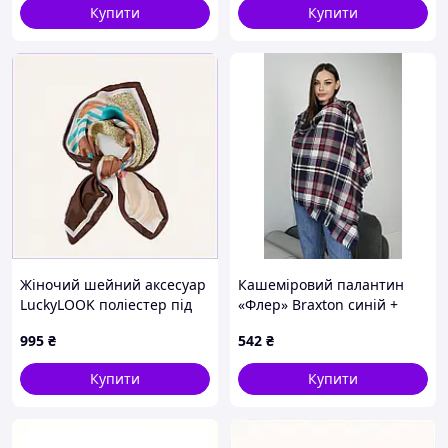
Купити
Купити
Жіночий шейний аксесуар
Кашеміровий палантин
LuckyLOOK поліестер під
«Флер» Braxton синій +
шовк 90 на 90, 863HT5589
червоний + білий
995
₴
542
₴
Купити
Купити