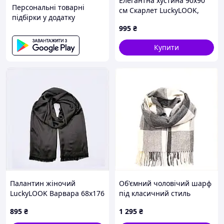
Елегантна хустина 90х90
Персональні товарні
см Скарлет LuckyLOOK,
підбірки у додатку
T888A3078
995
₴
Купити
Палантин жіночий
Об'ємний чоловічий шарф
LuckyLOOK Варвара 68x176
під класичний стиль
см Чорний 723-641,
8P14E9562
895
₴
1 295
₴
8M8P83K043