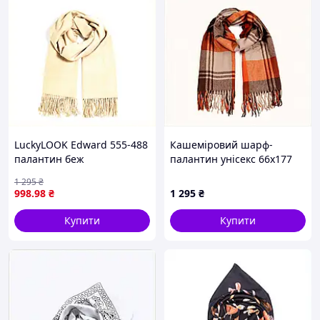
LuckyLOOK Edward 555-488
Кашеміровий шарф-
палантин беж
палантин унісекс 66х177
кашеміровий 8768M6M34
см клітинка 8795B556P
1 295
₴
998
.98
₴
1 295
₴
Купити
Купити