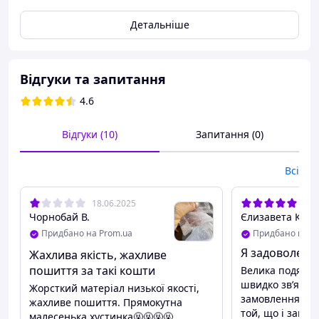
робочий день!
Детальніше
Відгуки та запитання
4.6
Відгуки (10)
Запитання (0)
Всі
18.06.2025
12.
Чорнобай В.
Єлизавета К.
Придбано на Prom.ua
Придбано на P
Я задоволена
Жахлива якість, жахливе
пошиття за такі кошти
Велика подяка 
швидко звʼязал
Жорсткий матеріал низької якості,
замовлення та 
жахливе пошиття. Прямокутна
той, що і замов
малесенька хустинка🤬🤬🤬🤬