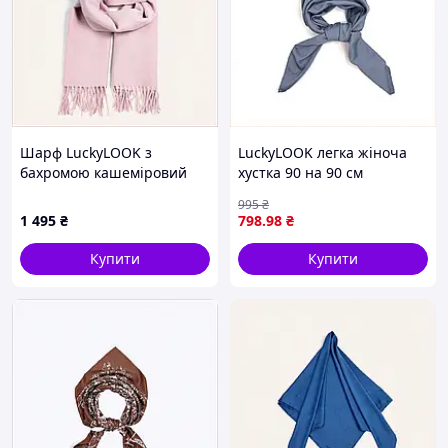
Шарф LuckyLOOK з
LuckyLOOK легка жіноча
бахромою кашеміровий
хустка 90 на 90 см
70% склад, H8K768646H
X8E036260
995
₴
1 495
₴
798
.98
₴
Купити
Купити