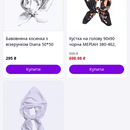
Бавовняна косинка з
Хустка на голову 90х90
візерунком Diana 50*50
чорна МЕРІАН 380-462,
біла, 8635C25TC7
8X6352T85
995
₴
295
₴
698
.98
₴
Купити
Купити