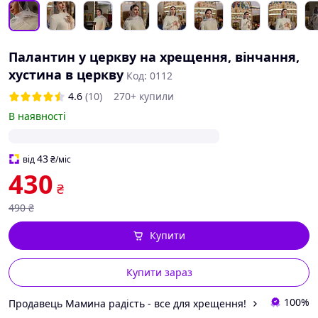
Палантин у церкву на хрещення, вінчання,
хустина в церкву
Код: 0112
4.6
(10)
270+ купили
В наявності
43
від
₴
/міс
430
₴
490
₴
Купити
Купити зараз
100%
Продавець Мамина радість - все для хрещення!