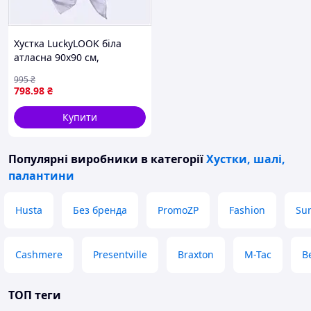
Хустка LuckyLOOK біла
атласна 90х90 см,
8634E93E1
995
₴
798
.98
₴
Купити
Популярні виробники
в категорії
Хустки, шалі,
палантини
Husta
Без бренда
PromoZP
Fashion
Su
Cashmere
Presentville
Braxton
M-Tac
B
ТОП теги