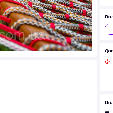
Оп
Дос
Опл