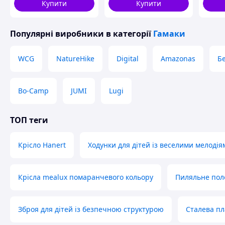
чохлом до 250 кг
Купити
Купити
монотонний
Популярні виробники
в категорії
Гамаки
WCG
NatureHike
Digital
Amazonas
Б
Bo-Camp
JUMI
Lugi
ТОП теги
Крісло Hanert
Ходунки для дітей із веселими мелодія
Крісла mealux помаранчевого кольору
Пиляльне пол
Зброя для дітей із безпечною структурою
Сталева пл