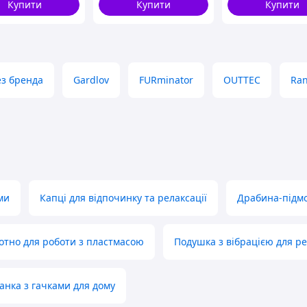
відпочинку на природі
Купити
Купити
Купити
ез бренда
Gardlov
FURminator
OUTTEC
Ra
ми
Капці для відпочинку та релаксації
Драбина-підмо
отно для роботи з пластмасою
Подушка з вібрацією для ре
анка з гачками для дому