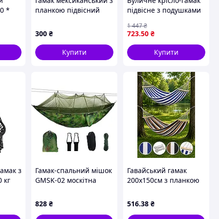
й
Гамак мексиканський з
Вуличне крісло-гамак
0 *
планкою підвісний
підвісне з подушками
м
80*200 см бавовняний
для відпочинку на
1 447
₴
у чохлі одномісний
свіжому повітрі
300
₴
723
.50
₴
туристичний літній
стильне та комфортне
гавайський Синій
Купити
Купити
гамак з
Гамак-спальний мішок
Гавайський гамак
 кг
GMSK-02 москітна
200х150см з планкою
сітка 260*140см
80см / Гамак
двомісний підвісний з
828
₴
516
.38
₴
дерев'яною планкою