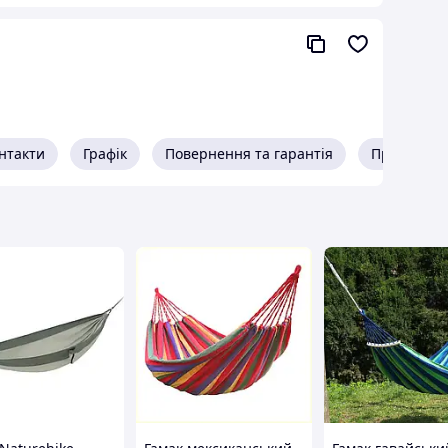
ю завтовшки 9 мм. .
рева (Ясен) і перевірена на міцність і наявність
ахисними матеріалами, які забарвлять
 каната. Невелика еластичність і висока міцність
нтакти
Графік
Повернення та гарантія
Про прода
а.