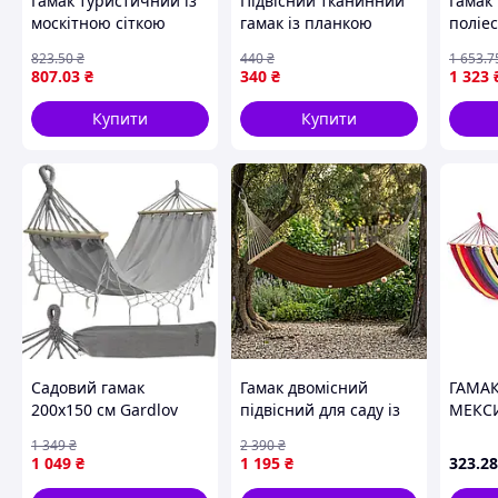
Гамак туристичний із
Підвісний тканинний
Гамак
москітною сіткою
гамак із планкою
поліе
Чорно-зелений
80х185 см, з чохлом
оливк
823
.50
₴
440
₴
1 653
.7
Жовтогарячий/
807
.03
₴
340
₴
1 323
Гавайський гамак для
відпочинку
Купити
Купити
Садовий гамак
Гамак двомісний
ГАМА
200x150 см Gardlov
підвісний для саду із
МЕКС
25465
догими планками для
ПЛАНК
1 349
₴
2 390
₴
відпочинку в саду WCG
(XL-175
1 049
₴
1 195
₴
323
.28
WISH XXL 200х150 см із