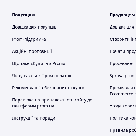
Покупцям
Продавцям
Довідка для покупців
Довідка для
Prom-підтримка
Створити ін
Акційні пропозиції
Почати прод
Що таке «Купити з Prom»
Просування в
Як купувати з Пром-оплатою
Sprava.prom
Рекомендації з безпечних покупок
Премія для 
Ecommerce.
Перевірка на приналежність сайту до
платформи prom.ua
Угода корис
Інструкції та поради
Політика ко
Правила роб