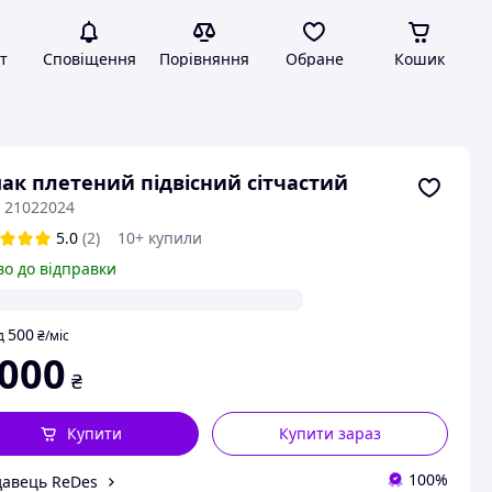
т
Сповіщення
Порівняння
Обране
Кошик
ак плетений підвісний сітчастий
: 21022024
5.0
(2)
10+ купили
во до відправки
500
д
₴
/міс
 000
₴
Купити
Купити зараз
100%
авець ReDes