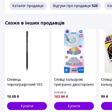
Каталог продавця
Відгуки про продавця
520
Ко
Схоже в інших продавців
Олівець
Олівці кольорові
Олівці
чорнографітний YES
тригранні двосторонні
кольор
трикутній з гумкою в
пастельні кольори +
218
.40
₴
тубі 24 шт./уп. (280493)
чинка - 24 кольори (12
10
.08
₴
162
.96
₴
99
₴
шт.)
Купити
Купити