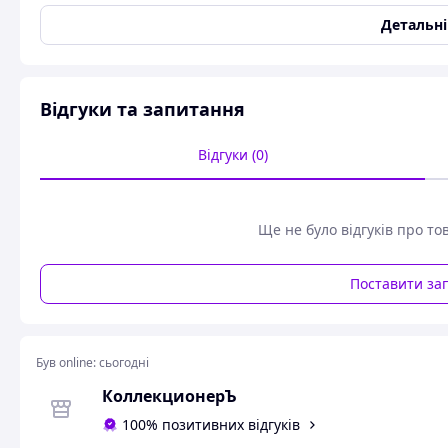
Детальн
www.РІСУНОК.укр
Олівець PRISMACOLOR N1076 French Grey 90%
Відгуки та запитання
Продукція PRISMACOLOR в Україні
Відгуки (0)
Призмаколор олівець продається окремо.
Дивіться додаткову інформацію про олівцями PRISMACOL
Ще не було відгуків про то
Варіанти оплати:
- Пром-оплата,
Поставити за
- Накладене платежів Нова Пошти;
- На карту банку;
- На розрахунковий рахунок ФОПа за IBAN;
- Кредитною карткою Visa/Mastercard.
Був online:
сьогодні
Варіанти доставки:
- Новая Почта;
КоллекционерЪ
- Укрпочта.
100% позитивних відгуків