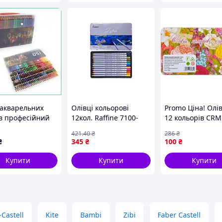
 акварельних
Олівці кольорові
Promo Ціна! Олі
ів професійний
12кол. Raffine 7100-
12 кольорів CRМ
льорів для
12ТN метал.короб.
Metal elastico "С
421
.40
₴
286
₴
ання м'який
шестигранні ТМ
- тільки на
₴
345
₴
100
₴
ль преміум
MARCO
ZaGrosh.com.ua
ект
Купити
Купити
Купити
-Castell
Kite
Bambi
Zibi
Faber Castell