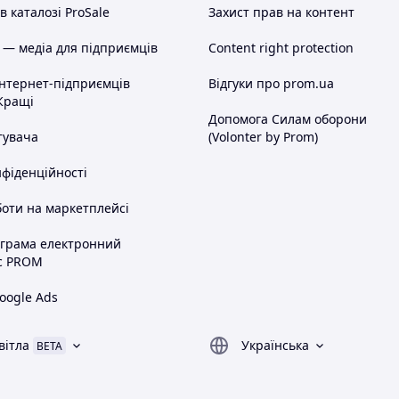
 каталозі ProSale
Захист прав на контент
 — медіа для підприємців
Content right protection
інтернет-підприємців
Відгуки про prom.ua
Кращі
Допомога Силам оборони
тувача
(Volonter by Prom)
нфіденційності
оти на маркетплейсі
ограма електронний
с PROM
oogle Ads
вітла
Українська
BETA