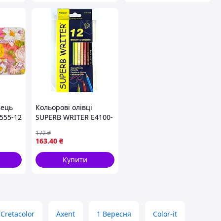
вець
Кольорові олівці
555-12
SUPERB WRITER E4100-
" Квіти
12 з яскравими
172
₴
відтінками
163
.40
₴
Купити
Cretacolor
Axent
1 Вересня
Color-it