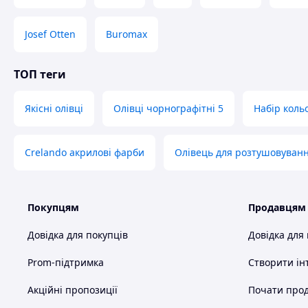
Josef Otten
Buromax
ТОП теги
Якісні олівці
Олівці чорнографітні 5
Набір коль
Crelando акрилові фарби
Олівець для розтушовуванн
Покупцям
Продавцям
Довідка для покупців
Довідка для
Prom-підтримка
Створити ін
Акційні пропозиції
Почати прод