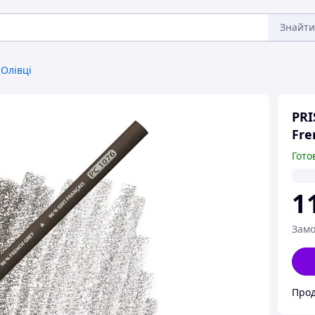
Знайти
Олівці
PR
Fre
Гото
1
Замо
Прод