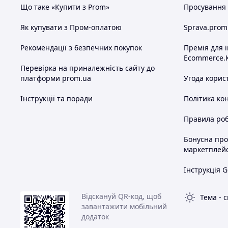
Що таке «Купити з Prom»
Просування в
Як купувати з Пром-оплатою
Sprava.prom
Рекомендації з безпечних покупок
Премія для 
Ecommerce.
Перевірка на приналежність сайту до
платформи prom.ua
Угода корис
Інструкції та поради
Політика ко
Правила роб
Бонусна пр
маркетплей
Інструкція G
Відскануй QR-код, щоб
Тема
-
с
завантажити мобільний
додаток