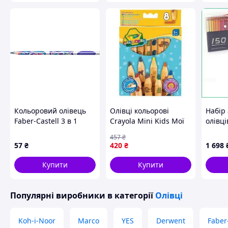
Кольоровий олівець
Олівці кольорові
Набір
Faber-Castell 3 в 1
Crayola Mini Kids Мої
олівц
FANTASY COLOURS
перші олівці, 8 шт
150 ко
457
₴
PASTEL Різнобарвний
(3678) — Доступний
малюв
57
₴
420
₴
1 698
(116568)
грифе
компл
Купити
Купити
Популярні виробники
в категорії
Олівці
Koh-i-Noor
Marco
YES
Derwent
Faber