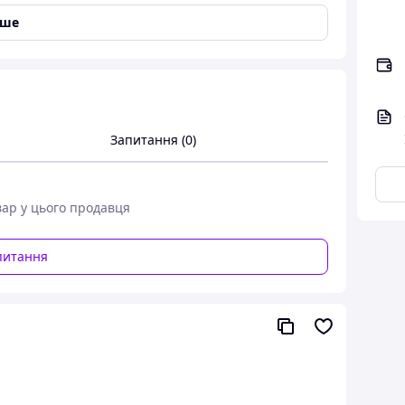
іше
Запитання (0)
OR.
вар у цього продавця
питання