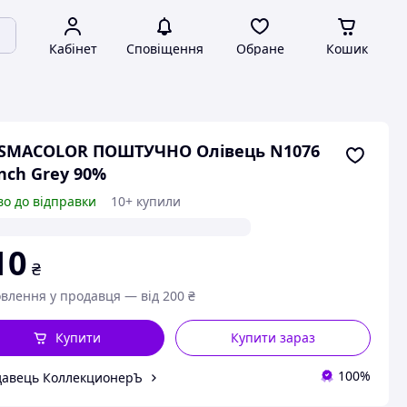
Кабінет
Сповіщення
Обране
Кошик
ISMACOLOR ПОШТУЧНО Олівець N1076
nch Grey 90%
во до відправки
10+ купили
10
₴
влення у продавця — від 200 ₴
Купити
Купити зараз
100%
авець КоллекционерЪ