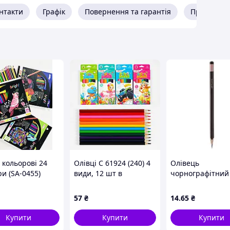
нтакти
Графік
Повернення та гарантія
Про прода
 кольорові 24
Олівці C 61924 (240) 4
Олівець
и (SA-0455)
види, 12 шт в
чорнографітний
упаковці, 12 кольорів,
Pentonic тригра
в коробці, ВИДАЄТЬСЯ
HB з гумкою не
57
₴
14
.65
₴
ТІЛЬКИ МІКС ВИДІВ
заточений (2806
Купити
Купити
Купити