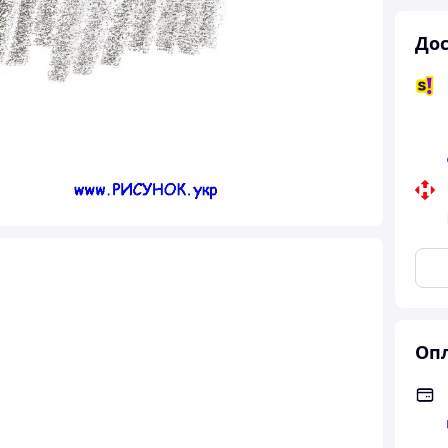
Дос
Опл