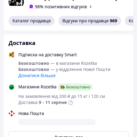
визначається за довжиною
устілки
98% позитивних відгуків
Розміри в наявності і розмірну
Каталог продавця
Відгуки про продавця
969
Кон
сітку дивіться в описі
Доставка
Якісне взуття від
українського
Підписка на доставку Smart
виробника
Безкоштовно
— в магазини Rozetka
Безкоштовно
— у відділення Нової Пошти
Кросівки з серії
Дізнатися більше
"Restime".
Магазини Rozetka
Безкоштовно
На замовлення від 200 ₴ до 15 кг і 120 см
Дуже легкі та зручні.
Доставка
9 - 11 серпня
Нова Пошта
Взуття від
Restime
, вже не потребує
особливої реклами.
За кілька років існування бренду