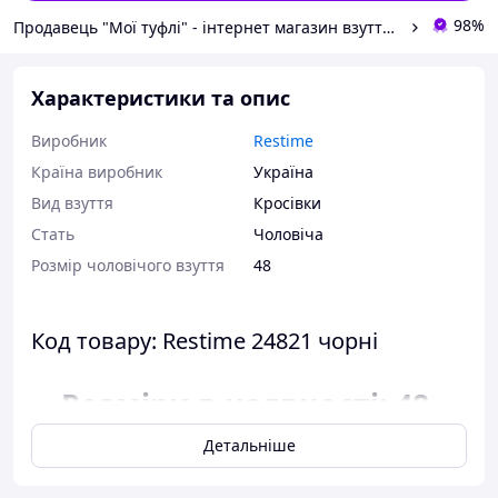
98%
Продавець "Мої туфлі" - інтернет магазин взуття на всі випадки життя.
Характеристики та опис
Виробник
Restime
Країна виробник
Україна
Вид взуття
Кросівки
Стать
Чоловіча
Розмір чоловічого взуття
48
Код товару: Restime 24821 чорні
Розміри в наявності: 48.
Детальніше
Відповідність розміру до
довжини устілки: