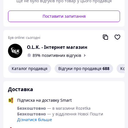
Ще не було відгуків про товар у цього продавця
Виробник: ТехноК;
Поставити запитання
Матеріал: Пластик;
Вік: Дитячі;
Колір: Зелений;
Був online:
сьогодні
Максимальне навантаження: 20 кг;
O.L.K. - Інтернет магазин
Габарити:
58.0 см x 39.0 см x 20.0 см.
89% позитивних відгуків
Каталог продавця
Відгуки про продавця
688
Кон
Комплектація:
Санки-льодянка;
Доставка
Упаковка.
Підписка на доставку Smart
Безкоштовно
— в магазини Rozetka
Безкоштовно
— у відділення Нової Пошти
Дізнатися більше