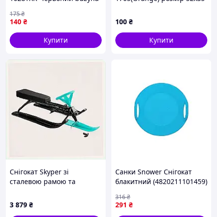
см
175
₴
140
₴
100
₴
Купити
Купити
Снігокат Skyper зі
Санки Snower Снігокат
сталевою рамою та
блакитний (4820211101459)
кермом 125 см, 8T8M06405
— Доступний
316
₴
3 879
₴
291
₴