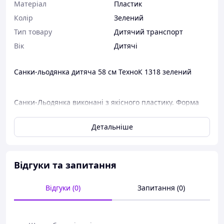
Матеріал
Пластик
Колір
Зелений
Тип товару
Дитячий транспорт
Вік
Дитячі
Санки-льодянка дитяча 58 см ТехноК 1318 зелений
Санки-Льодянка виконані з якісного пластику. Форма
сидіння та розташування ручок зручні та забезпечують
максимально комфортну їзду. Також дитину порадує
Детальніше
ручка у формі звірка та малюнок сніжинок на сидінні.
Відгуки та запитання
Характеристики:
Відгуки (0)
Запитання (0)
Тип: Льодянки;
Вид товару: Дитячий транспорт;