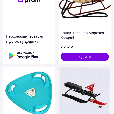
Санки Time Eco Морозко
Персональні товарні
бордові
підбірки у додатку
(4820211100469BORDO)
2 232
₴
Купити