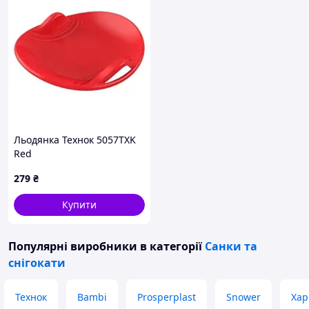
Льодянка Технок 5057TXK
Red
279
₴
Купити
Популярні виробники
в категорії
Санки та
снігокати
Технок
Bambi
Prosperplast
Snower
Хар