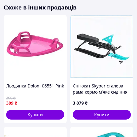
Схоже в інших продавців
Льодянка Doloni 06551 Pink
Снігокат Skyper сталева
рама кермо м'яке сидіння
125х50,6х38,5 см Чорно-
399
₴
389
₴
3 879
₴
блакитний 164561,
H880640B5H
Купити
Купити