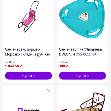
Санки-трансформер
Санки-тарілка "Льодянка"
Морозко складні з ручкою
DOLONI-TOYS 06551/4
для дівчинки з підставкою
Блакитний- ( Мрія )
3 689
₴
1 114
₴
для катання на снігу
1 844
.50
₴
390
₴
Купити
Купити