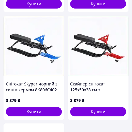
Купити
Купити
Снігокат Skyper чорний з
Скайпер снігокат
синім кермом 8K806C402
125х50х38 см з
амортизацією та кермом
3 879
₴
3 879
₴
C88X0X6403
Купити
Купити