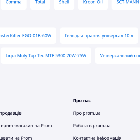
Comma
Total
Shell
Kroon Oil
SCT-MANN
них марок автомобілів, ця олива є ідеальним
sterKiller EGO-01B-60W
Гель для прання універсал 10 л
pproval 229. 51 ∙ Porsche C30 ∙ VW 504. 00 ∙ VW 507.
Liqui Moly Top Tec MTF 5300 70W-75W
Універсальний спі
Про нас
 продавців
Про prom.ua
тернет-магазин
на Prom
Робота в prom.ua
авати на Prom
Контактна інформація