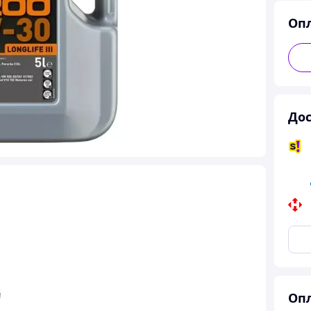
Оп
Дос
й
Опл