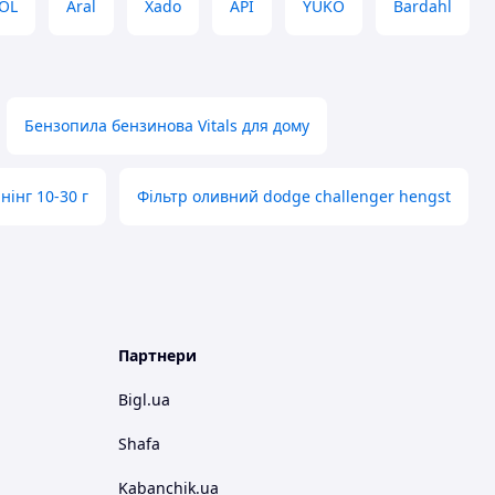
OL
Aral
Xado
API
YUKO
Bardahl
Бензопила бензинова Vitals для дому
нінг 10-30 г
Фільтр оливний dodge challenger hengst
Партнери
Bigl.ua
Shafa
Kabanchik.ua