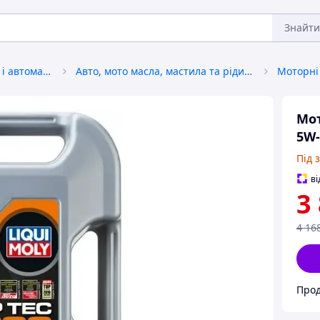
Знайти
Автохімія, автокосметика і автомастила
Авто, мото масла, мастила та рідини
Моторні
Мот
5W-
Під 
ві
3
4 16
Прод