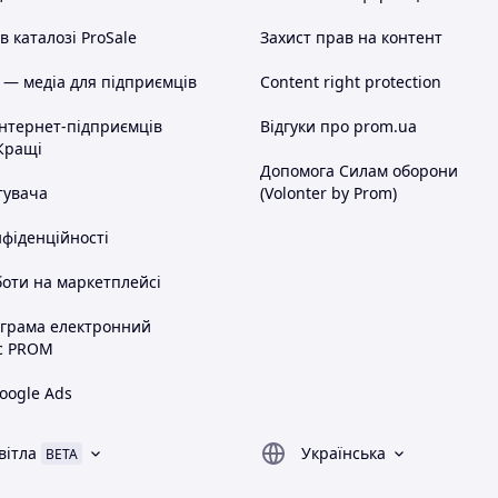
 каталозі ProSale
Захист прав на контент
 — медіа для підприємців
Content right protection
інтернет-підприємців
Відгуки про prom.ua
Кращі
Допомога Силам оборони
тувача
(Volonter by Prom)
нфіденційності
оти на маркетплейсі
ограма електронний
с PROM
oogle Ads
вітла
Українська
BETA