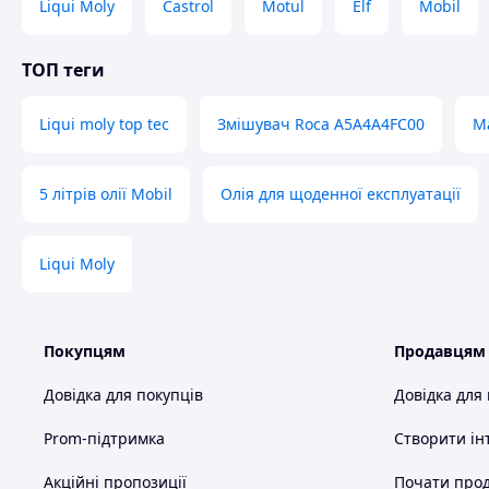
Liqui Moly
Castrol
Motul
Elf
Mobil
Температура застигання:
-39°C
Щільність при 15 °C:
0,850 г/см³
ТОП теги
Точка спалаху:
226°C
Завдяки своїм характеристикам та схваленням для числен
Liqui moly top tec
Змішувач Roca A5A4A4FC00
Ma
вибором для тих, хто шукає високу якість та ефективність.
Допуски ОЕМ: BMW Longlife-04 ⁇ MB-Approval 229. 31 ∙ MB-A
5 літрів олії Mobil
Олія для щоденної експлуатації
00
Схожі товари за характеристиками
Liqui Moly
Покупцям
Продавцям
Довідка для покупців
Довідка для
Prom-підтримка
Створити ін
Акційні пропозиції
Почати прод