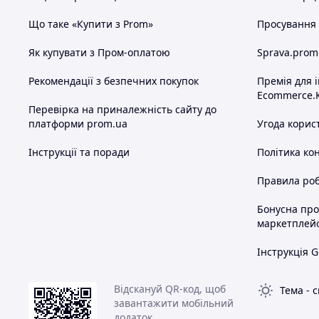
Що таке «Купити з Prom»
Просування в
Як купувати з Пром-оплатою
Sprava.prom
Рекомендації з безпечних покупок
Премія для 
Ecommerce.
Перевірка на приналежність сайту до
платформи prom.ua
Угода корис
Інструкції та поради
Політика ко
Правила роб
Бонусна пр
маркетплей
Інструкція G
Відскануй QR-код, щоб
Тема
-
с
завантажити мобільний
додаток