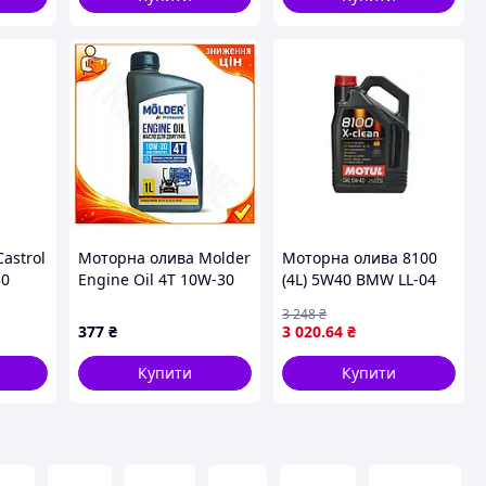
astrol
Моторна олива Molder
Моторна олива 8100
30
Engine Oil 4T 10W-30
(4L) 5W40 BMW LL-04
для генераторів 1л
model up to END 2018
3 248
₴
CHRYSLER MS-12991
377
₴
3 020
.64
₴
DEXOS 2 FIAT 9.55
Купити
Купити