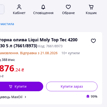
Кабінет
Сповіщення
Обране
Кошик
 мастила
орна олива Liqui Moly Top Tec 4200
30 5 л (7661/8973)
Код: 7661/8973
замовлення. Відправка з 21.08.2026
10+ купили
388
д
₴
/міс
 876
.24
₴
8
₴
Купити
Купити зараз
99%
авець MaxOil