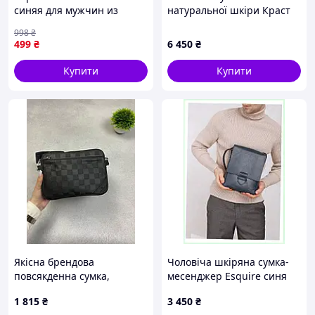
синяя для мужчин из
натуральної шкіри Краст
плащевки для удобного
8H1T3268X8
998
₴
хранения личных вещей
499
₴
6 450
₴
Купити
Купити
Якісна брендова
Чоловіча шкіряна сумка-
повсякденна сумка,
месенджер Esquire синя
Чоловіча сумка месенджер
BlankNote MM8132411
1 815
₴
3 450
₴
Louis Vuitton 3в 1 20x20x20