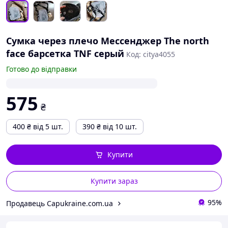
Сумка через плечо Мессенджер The north
face барсетка TNF серый
Код: citya4055
Готово до відправки
575
₴
400
₴
від 5 шт.
390
₴
від 10 шт.
Купити
Купити зараз
95%
Продавець Capukraine.com.ua