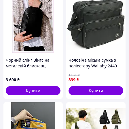
Чорний слінг Вінгс на
Чоловіча міська сумка з
металевій блискавці
поліестеру Wallaby 2440
8321E7X2H1
чорна
1 020
₴
3 690
₴
839
₴
Купити
Купити