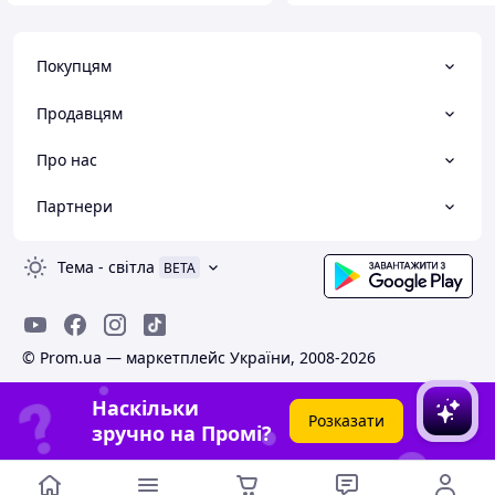
Покупцям
Продавцям
Про нас
Партнери
Тема
-
світла
BETA
© Prom.ua — маркетплейс України, 2008-2026
Наскільки
Розказати
зручно на Промі?