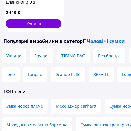
Бланкнот 3.0 з
відділеннями для купюр
2 610
₴
83217CHE04
Купити
Популярні виробники
в категорії
Чоловічі сумки
Vintage
Shvigel
TIDING BAG
Без бренда
Jeep
Lanpad
Grande Pelle
BEXHILL
Loui
ТОП теги
Умка через плече
Месенджер carhartt
Сумка чер
Молодіжна чоловіча барсетка
Сумка рюкзак-трансфор