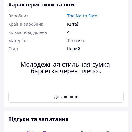
Характеристики та опис
Виробник
The North Face
Країна виробник
Китай
Кількість відділень
4
Матеріал
Текстиль
Стан
Новий
Молодежная стильная сумка-
барсетка через плечо .
Размер:
18 х 17 х 6
Детальніше
Материал:
Cordura 1000 Непромокающий
прорезиненный материал
Длинна ремня:
110 см
Відгуки та запитання
- Два основні відділення на замку, в одному внутрішня
кишеня та нашивка.