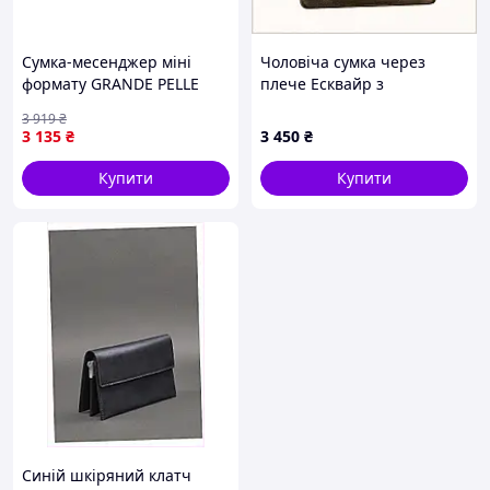
Сумка-месенджер міні
Чоловіча сумка через
формату GRANDE PELLE
плече Есквайр з
CL0186125
регульованим ременем,
3 919
₴
H2399P825
3 135
₴
3 450
₴
Купити
Купити
Синій шкіряний клатч