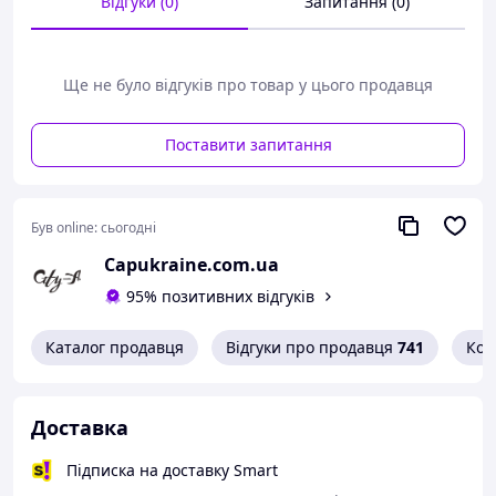
Відгуки (0)
Запитання (0)
- Одна передня кишеня на замку, друга без замка.
- Незнімний регульований ремінець: максимальна
довжина 120 см, мінімальна довжина 63 см, ширина 3
см.
Ще не було відгуків про товар у цього продавця
Поставити запитання
Був online:
сьогодні
Capukraine.com.ua
95% позитивних відгуків
Каталог продавця
Відгуки про продавця
741
Кон
Доставка
Підписка на доставку Smart