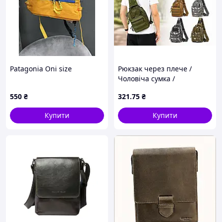
Patagonia Oni size
Рюкзак через плече /
Чоловіча сумка /
Одноямкова сумка-
550
₴
321
.75
₴
барсетка
Купити
Купити