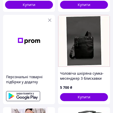
D-G681
Купити
Купити
Чоловіча шкіряна сумка-
Персональні товарні
месенджер 3 блискавки
підбірки у додатку
Чорна BlankNote,
5 700
₴
83XT1T0695
Купити