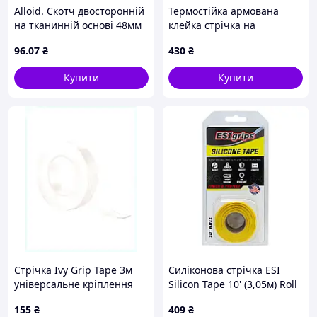
Alloid. Скотч двосторонній
Термостійка армована
на тканинній основі 48мм
клейка стрічка на
х 10м (00000062982)
склотканинній основі 6 см
Відео, як ми упаковуємо посилки
96
.07
₴
430
₴
х 20 м / TAS6.20.150 Best
Choice
Купити
Купити
Стрічка Ivy Grip Tape 3м
Силіконова стрічка ESI
універсальне кріплення
Silicon Tape 10' (3,05м) Roll
без свердління
Yellow, жовта
155
₴
409
₴
8X37MA4722