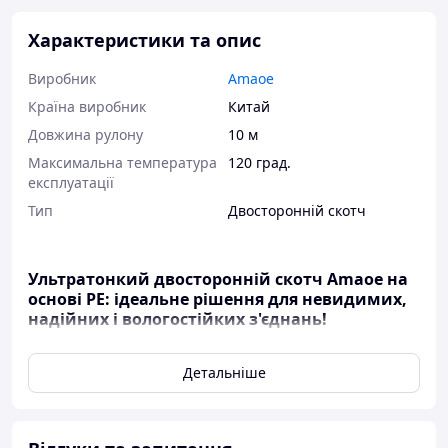
Характеристики та опис
Виробник
Amaoe
Країна виробник
Китай
Довжина рулону
10 м
Максимальна температура
120 град.
експлуатації
Тип
Двосторонній скотч
Ультратонкий двосторонній скотч Amaoe на
основі PE: ідеальне рішення для невидимих,
надійних і вологостійких з'єднань!
В епоху
інновацій
та
технологій
, коли кожен міліметр і
Детальніше
кожен грам мають значення, двосторонній
ультратонкий скотч Amaoe
на
PE основі (
поліетилен)
стає незамінним помічником у різних
монтажних та ремонтних роботах. Ця