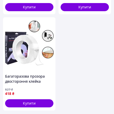
Купити
Купити
Купити з доставкою Скотч двосторонній
Amaoe DST030 клейка стрічка тонка на PE
основі 10м / товщина 0.3мм / ширина
3мм у містах:
Києві, Харкові, Дніпрі, Одесі, Миколаєві, Запоріжжі,
Львові, Івано-Франківську, Рівному, Луцьку, Ченігові,
Житомирі, Херсоні, Чернівцях, Черкасах, Полтаві,
Сумах, Ужгороді та інших.
А також самовивозом із міста Бориспіль.
Багаторазова прозора
двостороння клейка
стрічка 5 м 3 см для
627
₴
кріплення предметів у
418
₴
будинку й офісі FLAME
Купити