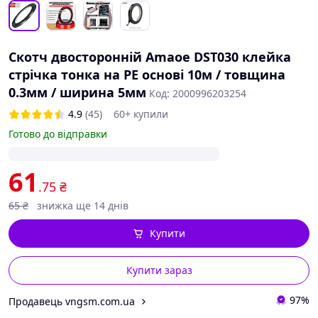
Скотч двосторонній Amaoe DST030 клейка
стрічка тонка на PE основі 10м / товщина
0.3мм / ширина 5мм
Код: 2000996203254
4.9
(45)
60+ купили
Готово до відправки
61
.75
₴
65
₴
знижка ще 14 днів
Купити
Купити зараз
97%
Продавець vngsm.com.ua