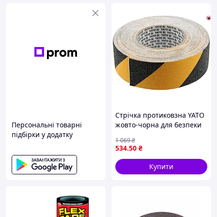
Стрічка протиковзна YATO
Персональні товарні
жовто-чорна для безпеки
підбірки у додатку
на слизьких поверхнях з
1 069
₴
ПВХ 18 м 50 мм
534
.50
₴
Купити