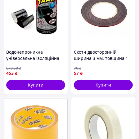
Водонепроникна
Скотч двосторонній
універсальна ізоляційна
ширина 3 мм, товщина 1
стрічка 150 см 20 см для
мм (червоний) на
679
.50
₴
76
₴
ремонту труб і захисту від
поліуретановій основі
453
₴
57
₴
вологи FLAME
Купити
Купити