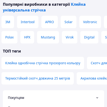
Популярні виробники
в категорії
Клейка
універсальна стрічка
3М
Intertool
APRO
Solar
Voltronic
Polax
HPX
Mustang
Virok
Digital
ТОП теги
Клейка однобічна стрічка прозорого кольору
Скотч дл
Термостійкий скотч довжина 25 метрів
Акрилова клейка
Покупцям