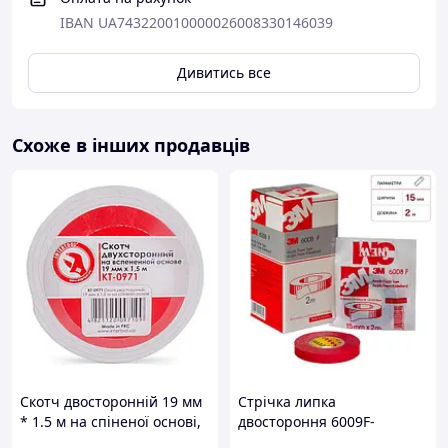
IBAN UA743220010000026008330146039
Двосторонній ультратонкий скотч Amaoe
створен з
використанням преміальних матеріалів, що пройшли
строгу перевірку якості на кожному кроці виготовлення.
Дивитись все
Забезпечте собі задоволення від роботи, вибравши
інструменти професійного рівня!
Схоже в інших продавців
Для комфортного ремонту рекомендуємо Вам
використовувати:
Скотч двосторонній 19 мм
Стрічка липка
* 1.5 м на спіненої основі,
двостороння 6009F-
TM-KT-0971
15мм*2м/прозора