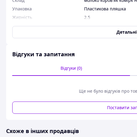
Склад
молоко коров'як комірк 
Упаковка
Пластикова пляшка
Жирність
2.5
Тип молока
Коров'яче
Детальн
Обработка
Пастеризоване
Вага
850 г
Відгуки та запитання
Доставка молока по Києву від виробника. Молоко питне па
х років.
Відгуки (0)
Сертифіковано знаком НАТУРАЛЬНИЙ ПРОДУКТ.
Термін придатності: 10 діб.
Ще не було відгуків про то
Поставити за
Схоже в інших продавців