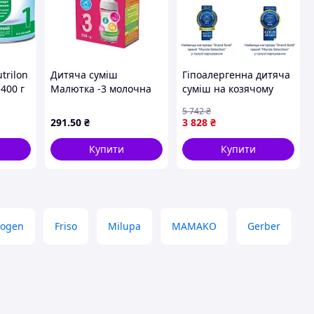
trilon
Дитяча суміш
Гіпоалергенна дитяча
400 г
Малютка -3 молочна
суміш на козячому
від 12 місяців 350 г
молоці для дітей 0-6
5 742
₴
(4820199500077) MDR
місяців без ГМО для
291
.50
₴
3 828
₴
здорового росту FLAME
Купити
Купити
togen
Friso
Milupa
MAMAKO
Gerber