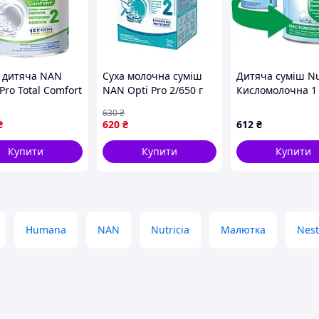
 дитяча NAN
Суха молочна суміш
Дитяча суміш Nu
Pro Total Comfort
NAN Opti Pro 2/650 г
Кисломолочна 1 
г при кольках,
(60445797)
(5900852073274)
630
₴
, зригуваннях та
₴
620
₴
612
₴
ах, від 6 місяців
Купити
Купити
Купити
Humana
NAN
Nutricia
Малютка
Nes