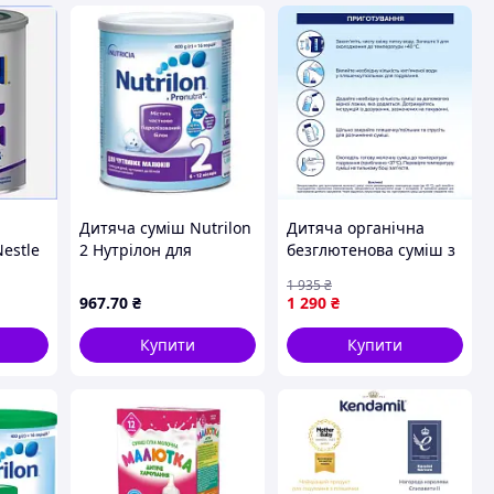
Дитяча суміш Nutrilon
Дитяча органічна
estle
2 Нутрілон для
безглютенова суміш з
 вагою
чутливих малюків 400
12 місяців для росту й
1 935
₴
 від
г (8718117612796) MDR
імунітету 600 г FLAME
967
.70
₴
1 290
₴
6
Купити
Купити