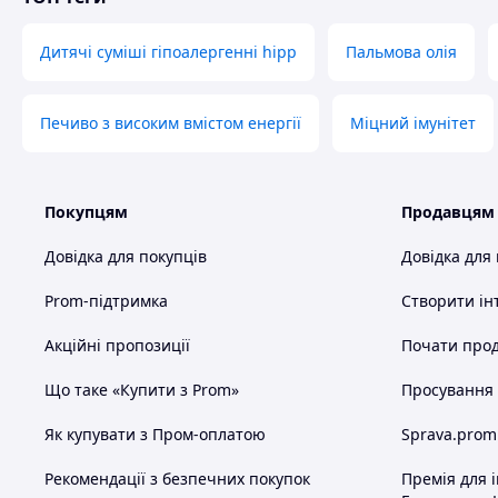
Дитячі суміші гіпоалергенні hipp
Пальмова олія
Печиво з високим вмістом енергії
Міцний імунітет
Покупцям
Продавцям
Довідка для покупців
Довідка для
Prom-підтримка
Створити ін
Акційні пропозиції
Почати прод
Що таке «Купити з Prom»
Просування в
Як купувати з Пром-оплатою
Sprava.prom
Рекомендації з безпечних покупок
Премія для 