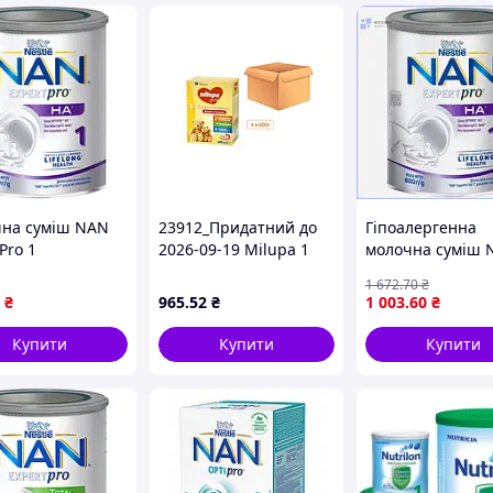
на суміш NAN
23912_Придатний до
Гіпоалергенна
Pro 1
2026-09-19 Milupa 1
молочна суміш N
лергенний 800г
Суміш для дітей від
NAN ExpertPro 1
1 672
.70
₴
e від народження
народження (4Х600г)
800г для малюків
₴
965
.52
₴
1 003
.60
₴
ісяців,
(Мілупа)
народження до 
ергенна, з
місяців МШоп1
Купити
Купити
Купити
обактеріями