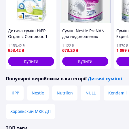
Дитяча суміш HiPP
Суміш Nestle PreNAN
Суміш
Organic Combiotic 1
для недоношених
Expert
500 грам для
малюків та дітей з
2 800 
1 153
.42
₴
1 122
₴
1 570
₴
новонароджених
малою масою тіла 400
здутті
953
.42
₴
673
.20
₴
1 099
г з пробіотиком B.
закреп
lactis МШоп1
Купити
Купити
Популярні виробники
в категорії
Дитячі суміші
HiPP
Nestle
Nutrilon
NULL
Kendamil
Хорольский МКК ДП
ТОП теги