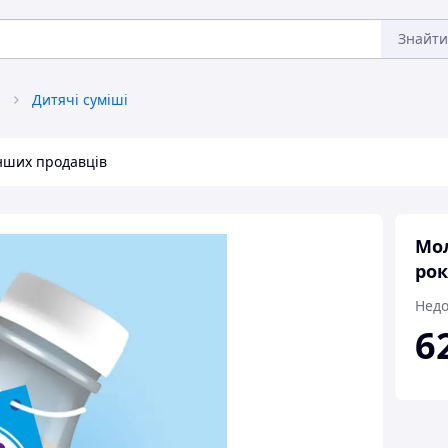
Знайти
Дитячі суміші
інших продавців
Мол
рок
Недо
6