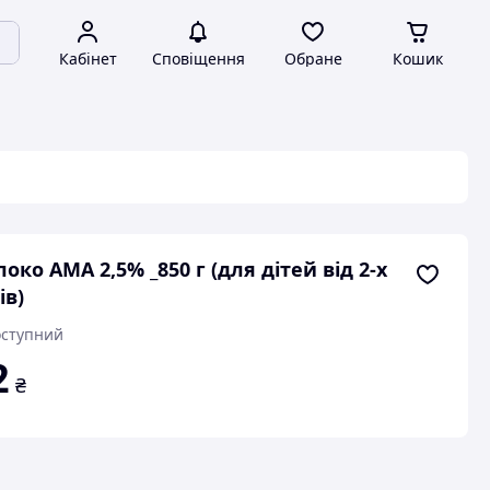
Кабінет
Сповіщення
Обране
Кошик
око АМА 2,5% _850 г (для дітей від 2-х
ів)
ступний
2
₴