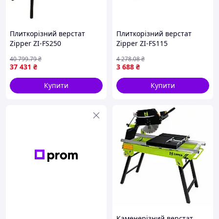
Плиткорізний верстат
Плиткорізний верстат
Zipper ZI-FS250
Zipper ZI-FS115
електричний професійний
електричний компактний
40 799
.79
₴
4 278
.08
₴
для точного різання
для керамічної плитки
37 431
₴
3 688
₴
плитки з нахилом 0 45
різка до 25 мм
градусів
Купити
Купити
Каменерізний верстат