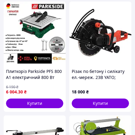
Плиткоріз Parkside PFS 800
Різак по бетону і силікату
A1 електричний 800 Вт
ел.-мереж. 23В YATO;
2600Вт, диск Ø=355/25,4мм,
6 190
₴
макс глиб різа- 125мм [1]
6 004
.30
₴
18 000
₴
Купити
Купити