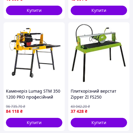
сухе
Купити
Купити
Каменеріз Lumag STM 350
Плиткорізний верстат
1200 PRO професійний
Zipper ZI FS250
інструмент для різання
електричний 1500 Вт 250
96 735
.70
₴
43 042
.20
₴
каменю плитки з диском
мм для точного різання
84 118
₴
37 428
₴
350 мм потужністю 2 кВт
плитки під кутом 0 45
градусів
Купити
Купити