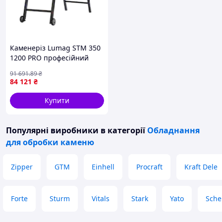
Каменеріз Lumag STM 350
1200 PRO професійний
електроінструмент для
91 691
.89
₴
різання каменю плитки під
84 121
₴
кутом
Купити
Популярні виробники
в категорії
Обладнання
для обробки каменю
Zipper
GTM
Einhell
Procraft
Kraft Dele
Forte
Sturm
Vitals
Stark
Yato
Sche