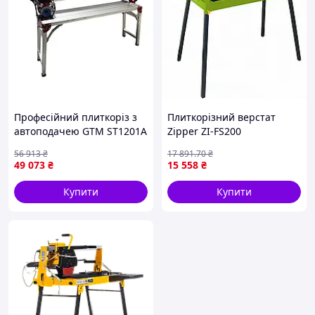
Професійний плиткоріз з
Плиткорізний верстат
автоподачею GTM ST1201A
Zipper ZI-FS200
електричний : 1.75
електричний для різання
56 913
₴
17 891
.70
₴
кВт,120см різ плитки, диск
плитки сухе мокре різання
49 073
₴
15 558
₴
120 см, лазерний
до 600 мм
цілевказівник
Купити
Купити