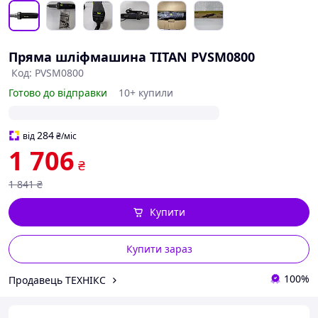
Пряма шліфмашина TITAN PVSM0800
Код: PVSM0800
Готово до відправки
10+ купили
284
від
₴
/міс
1 706
₴
1 841
₴
Купити
Купити зараз
100%
Продавець ТЕХНІКС