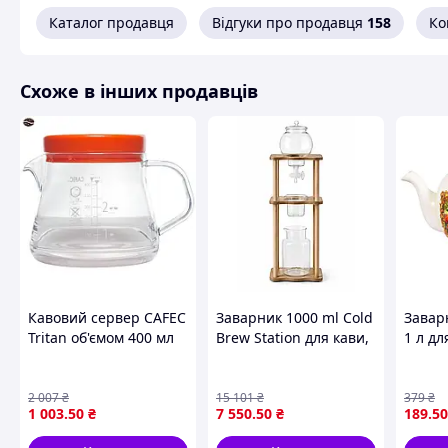
Каталог продавця
Відгуки про продавця
158
Ко
Схоже в інших продавців
З цим чайником можна приготувати чудовий чай за
Конструкція заварювального чайника з кнопкою міс
зручною ручкою і заварювальну колбу з механізмом
Кавовий сервер CAFEC
Заварник 1000 ml Cold
Завар
Зовнішня колба виготовлена з високоякісного і тер
Tritan об'ємом 400 мл
Brew Station для кави,
1 л дл
для ідеального
станція Колд Брю
дизай
заварювання кави
в под
короб
2 007
₴
15 101
₴
379
₴
1 003
.50
₴
7 550
.50
₴
189
.50