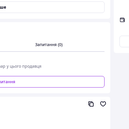
іше
Запитання (0)
вар у цього продавця
0 мл Samadoyo SAG-08 з кнопкою,
питання
 для китайського чаю
од, тіпот, teapot) є зручним і легким у
ого чаю за методом проливу.