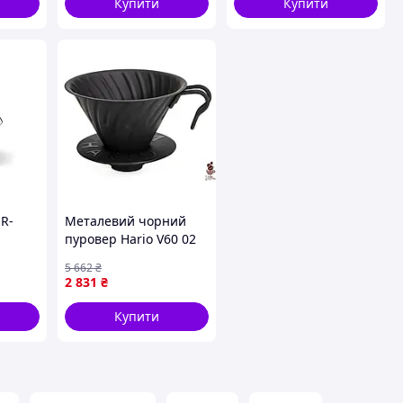
Купити
Купити
R-
Металевий чорний
пуровер Hario V60 02
для ідеального
5 662
₴
заварювання кави в
2 831
₴
домашніх умовах
Купити