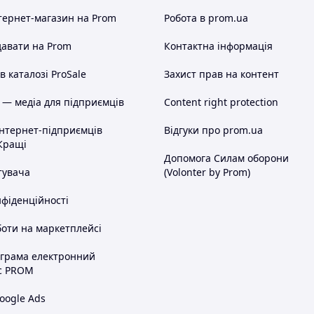
тернет-магазин
на Prom
Робота в prom.ua
авати на Prom
Контактна інформація
озбирається і миється.
 каталозі ProSale
Захист прав на контент
юванням чаю, повністю розкриваючи смакові
 — медіа для підприємців
Content right protection
ироді, а також у домашніх умовах.
інтернет-підприємців
Відгуки про prom.ua
Кращі
з методом заварювання чаю по протоці.
Допомога Силам оборони
тувача
(Volonter by Prom)
ть увагу на чайник Samadoyo SAG-08.
ини.
нфіденційності
оти на маркетплейсі
ограма електронний
с PROM
oogle Ads