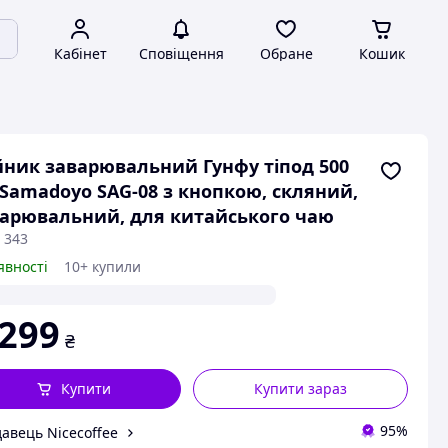
Кабінет
Сповіщення
Обране
Кошик
ник заварювальний Гунфу тіпод 500
Samadoyo SAG-08 з кнопкою, скляний,
арювальний, для китайського чаю
 343
явності
10+ купили
 299
₴
Купити
Купити зараз
95%
авець Nicecoffee