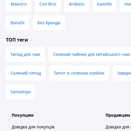
Maestro
Con Brio
Ardesto
Kamille
Har
BonaDi
Без бренда
ТОП теги
Результат - ароматний чай із дивовижним смаком.
Типод для чаю
Скляний чайник для китайського чаю
Скляні стінки чайника дають змогу спостерігати з
ступінь міцності напою. Дрібна сітка запобігає по
Скляний типод
Типот зі скляною колбою
Заварю
Samadoyo
Покупцям
Продавцям
Довідка для покупців
Довідка для