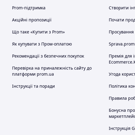
Prom-підтримка
Створити ін
Акційні пропозиції
Почати прод
Цей чайник для заварювання (гунфу, тіпод) легко р
Що таке «Купити з Prom»
Просування в
Sama Doyo SAG-08 відмінно справляється із завар
Як купувати з Пром-оплатою
Sprava.prom
якості напою.
Ідеально підходить для використання в офісі, на пр
Рекомендації з безпечних покупок
Премія для 
Ecommerce.
Рекомендується для тих, хто хоче познайомитися 
Перевірка на приналежність сайту до
платформи prom.ua
Угода корис
Якщо ви в пошуку оригінального подарунка, зверні
Це може стати подарунком для вашої близької люд
Інструкції та поради
Політика ко
Правила роб
Схожі товари за характеристиками
Бонусна пр
маркетплей
Інструкція G