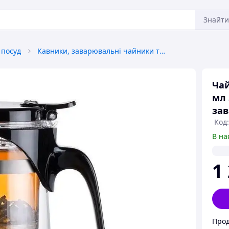
Знайти
 посуд
Кавники, заварювальні чайники та аксесуари
Чай
мл 
зав
Код:
В на
1
Прод