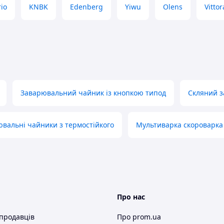
io
KNBK
Edenberg
Yiwu
Olens
Vittor
Заварювальний чайник із кнопкою типод
Скляний з
а процесом заварювання і контролювати
траплянню небажаних частинок у чай.
вальні чайники з термостійкого
Мультиварка скороварка
Про нас
 продавців
Про prom.ua