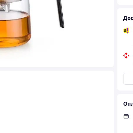
Дос
Опл