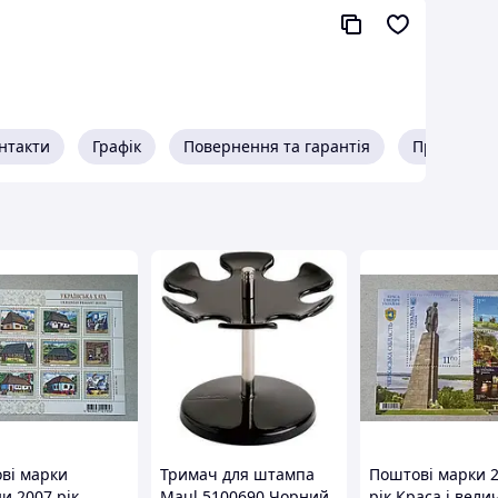
нтакти
Графік
Повернення та гарантія
Про прода
ві марки
Тримач для штампа
Поштові марки 
и 2007 рік
Maul 5100690 Чорний
рік Краса і вели