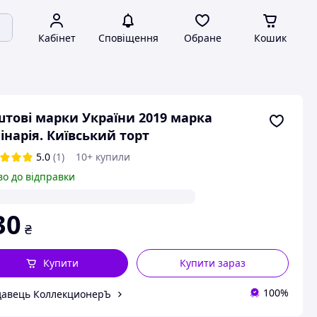
Кабінет
Сповіщення
Обране
Кошик
тові марки України 2019 марка
інарія. Київський торт
5.0
(1)
10+ купили
во до відправки
30
₴
Купити
Купити зараз
100%
авець КоллекционерЪ