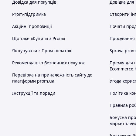
Довідка для покупців
Довідка для
Prom-підтримка
Створити ін
Акційні пропозиції
Почати прод
Що таке «Купити з Prom»
Просування в
Як купувати з Пром-оплатою
Sprava.prom
Рекомендації з безпечних покупок
Премія для 
Ecommerce.
Перевірка на приналежність сайту до
платформи prom.ua
Угода корис
Інструкції та поради
Політика ко
Правила роб
Бонусна пр
маркетплей
Інструкція G