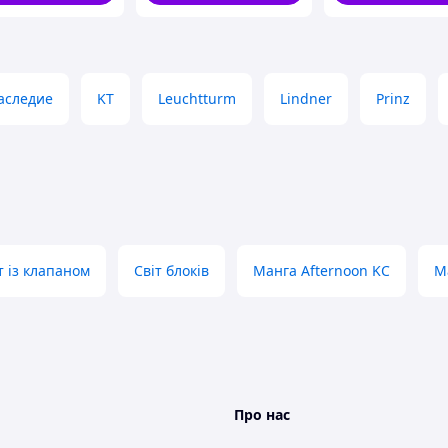
аследие
KT
Leuchtturm
Lindner
Prinz
 із клапаном
Світ блоків
Манга Afternoon KC
М
Про нас