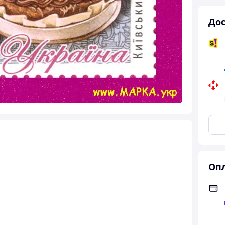
Дос
Опл