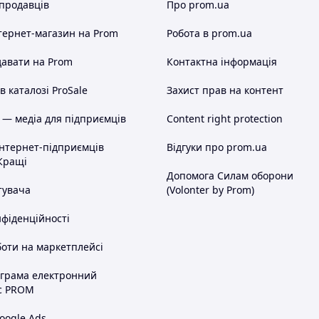
 продавців
Про prom.ua
тернет-магазин
на Prom
Робота в prom.ua
авати на Prom
Контактна інформація
 каталозі ProSale
Захист прав на контент
 — медіа для підприємців
Content right protection
інтернет-підприємців
Відгуки про prom.ua
Кращі
Допомога Силам оборони
тувача
(Volonter by Prom)
нфіденційності
оти на маркетплейсі
ограма електронний
с PROM
oogle Ads