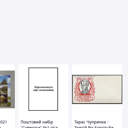
вця
2021
Поштовий набір
Тарас Чупринка -
ч
"Сувеніри" №1 (під
Третій Рік Боротьби.