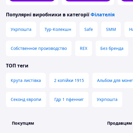
Популярні виробники
в категорії
Філателія
Укрпошта
Тур-Колекшн
Safe
SMM
Н
Собственное производство
REX
Без бренда
ТОП теги
Крута листівка
2 копійки 1915
Альбом для монет
Секонд європи
Гдр 1 пфенниг
Укрпошта
Покупцям
Продавцям