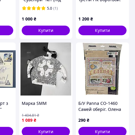
ська
замовлення)
Канада 1975 рік.
5.0
(1)
Поштовий конверт.
1 000
₴
1 200
₴
Купити
Купити
рт з
Марка SMM
Б/У Panna СО-1460
"
Самей оберіг. Олена
а з
1 404
.81
₴
1 089
₴
290
₴
Купити
Купити