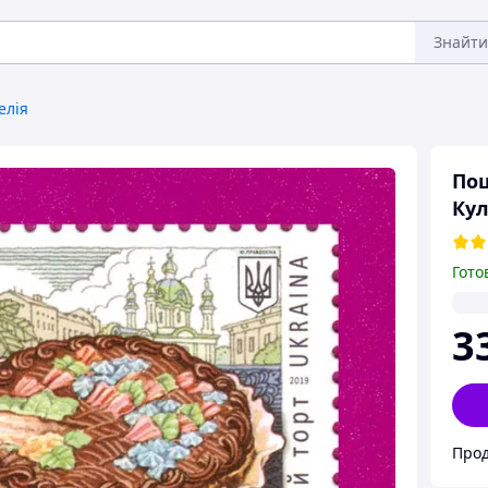
Знайти
елія
Пош
Кул
Гото
3
Прод