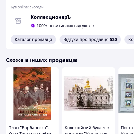
- На картку банка;
Був online:
сьогодні
- На розрахунковий рахунок ФОПа по IBAN;
- Кредитною карткою Visa/Mastercard.
КоллекционерЪ
Варіанти доставки:
100% позитивних відгуків
- Нова Пошта;
- Укрпошта.
Каталог продавця
Відгуки про продавця
520
Ко
Схоже в інших продавців
План "Барбаросса".
Колекційний буклет з
Пошто
Крах Третього рейху.
марками "Українські
Україн