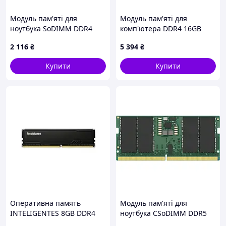
Модуль пам'яті для
Модуль пам'яті для
ноутбука SoDIMM DDR4
комп'ютера DDR4 16GB
8GB 2400 MHz Golden
3200 MHz Black Kudos
2 116
₴
5 394
₴
Memory (GM24S17S8/8) —
eXceleram
Доступний
(EKBLACK4163216X) —
Купити
Купити
Доступний
Оперативна память
Модуль пам'яті для
INTELIGENTES 8GB DDR4
ноутбука CSoDIMM DDR5
3200 MHz CL22 Re: Sistance
32GB 6400 MHz Kingston