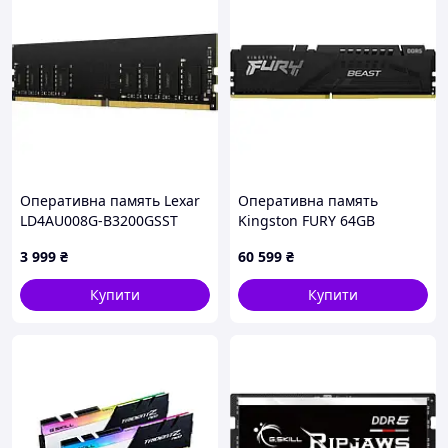
Оперативна память Lexar
Оперативна память
LD4AU008G-B3200GSST
Kingston FURY 64GB
(2x32GB) DDR5 6000 MHz
3 999
₴
60 599
₴
CL36 Beast EXPO Black
(KF560C36BBE2K2-64)
Купити
Купити