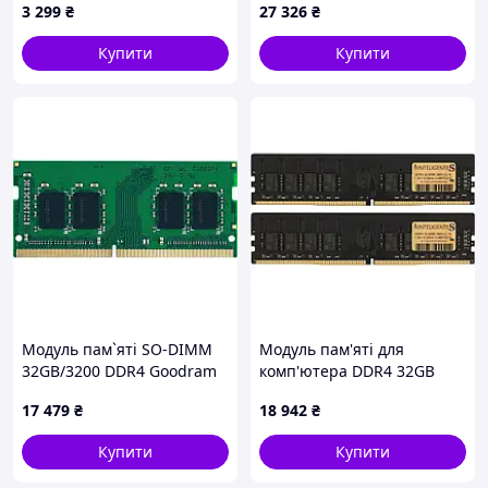
3 299
₴
27 326
₴
(IR4DHE1/8)
(KVR64V52BS8-32) —
Доступний
Купити
Купити
Модуль пам`яті SO-DIMM
Модуль пам'яті для
32GB/3200 DDR4 Goodram
комп'ютера DDR4 32GB
(GR3200S464L22/32G)
(2x16GB) 3600 MHz
17 479
₴
18 942
₴
INTELIGENTES (IU4EFG2/32)
— Доступний
Купити
Купити