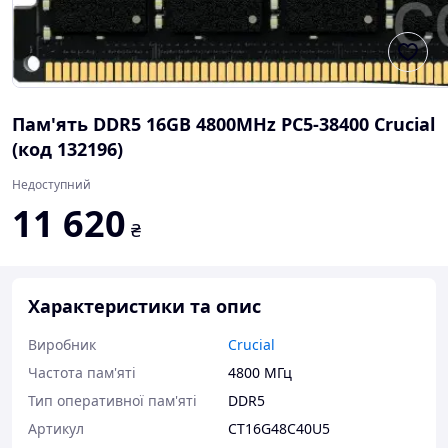
Пам'ять DDR5 16GB 4800MHz PC5-38400 Crucial
(код 132196)
Недоступний
11 620
₴
Характеристики та опис
Виробник
Crucial
Частота пам'яті
4800 МГц
Тип оперативної пам'яті
DDR5
Артикул
CT16G48C40U5