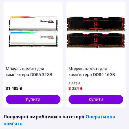
Модуль пам'яті для
Модуль пам'яті для
комп'ютера DDR5 32GB
комп'ютера DDR4 16GB
(2x16GB) 6000 MHz Ripjaws
(2X8GB) 3200 MHz IRDM X
8 657
₴
M5 Neo RGB Matte White
Black Goodram (IR-
31 485
₴
8 224
₴
G.Skill (F5
X3200D464L16SA/16GDC)
Купити
Купити
Популярні виробники
в категорії
Оперативна
пам'ять