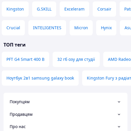
Kingston
G.SKILL
Exceleram
Corsair
Pat
Crucial
INTELIGENTES
Micron
Hynix
As
ТОП теги
PFT G4 Smart 400 В
32 гб озу для студії
AMD Radeo
Ноутбук 2в1 samsung galaxy book
Kingston Fury з раді
Покупцям
Продавцям
Про нас