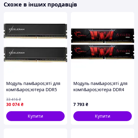
Схоже в інших продавців
Модуль пам&apos;яті для
Модуль пам&apos;яті для
комп&apos;ютера DDR5
комп&apos;ютера DDR4
32GB (2x16GB) 6000 MHz
16GB (2x8GB) 3200 MHz
33 416
₴
Black Sark eXceleram
AEGIS G.Skill (F4-3200C16D-
30 074
₴
7 793
₴
(ED50320603036CD)
16GIS)
Купити
Купити