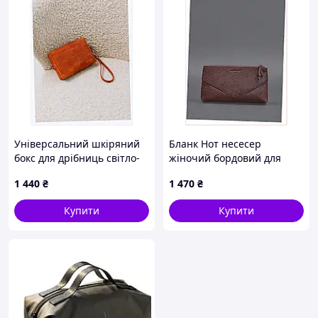
Універсальний шкіряний
Бланк Нот несесер
бокс для дрібниць світло-
жіночий бордовий для
коричневий 81B3219A4
сумочки, M81326X89
1 440
₴
1 470
₴
Купити
Купити