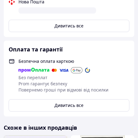
14.00 отправляются на следующий день;
Нова Пошта
Заказы оформленные в четверг после
14.00 обрабатываются и отправляются в
субботу;
Дивитись все
В воскресенье отправки нет;
Приятных покупок !
Оплата та гарантії
Безпечна оплата карткою
Без переплат
Prom гарантує безпеку
Повернемо гроші при відмові від посилки
Дивитись все
Схоже в інших продавців