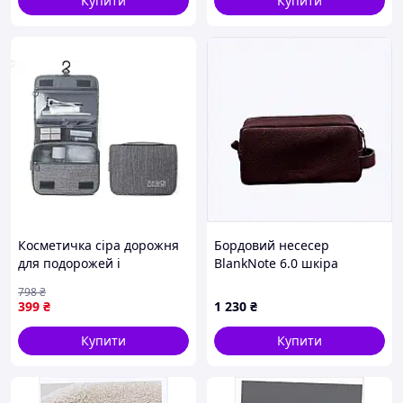
Купити
Купити
Косметичка сіра дорожня
Бордовий несесер
для подорожей і
BlankNote 6.0 шкіра
зберігання косметики з
869900KM9
798
₴
тканини Меланж
399
₴
1 230
₴
арт.YZ849-1
Купити
Купити