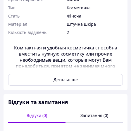
Тип
Косметичка
Стать
Жіноча
Матеріал
Штучна шкіра
Кількість відділень
2
Компактная и удобная косметичка способна
вместить нужную косметику или прочие
необходимые вещи, которые могут Вам
понадобиться, при этом не занимая много
места. А особенно это касается набора
косметичек.
Детальніше
Набор из двух косметичек можно разделить с
подружкой, можно подарить как полноценный
подарок на день рождения или на 8 марта
Відгуки та запитання
подруге.
Если девочка увлекается плетением из
Відгуки (0)
Запитання (0)
бисера,любит красится,то этот набор не будет
лишним в ее коллекции.