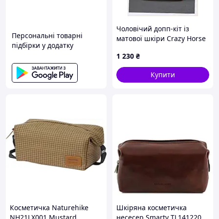
Чоловічий допп-кіт із
Персональні товарні
матової шкіри Crazy Horse
підбірки у додатку
8P132E806
1 230
₴
Купити
Косметичка Naturehike
Шкіряна косметичка
NH21LX001 Mustard
несесер Smarty TL141220