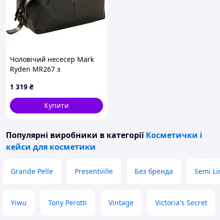
Чоловічий несесер Mark
Ryden MR267 з
блискавками YKK та
1 319
₴
захистом від вологи
(Чорний)
Купити
Популярні виробники
в категорії
Косметички і
кейси для косметики
Grande Pelle
Presentville
Без бренда
Semi Li
Yiwu
Tony Perotti
Vintage
Victoria's Secret