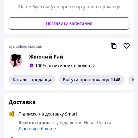
Особенности косметички:
Ще не було відгуків про товар у цього продавця
набор косметичек из двух штук,
вложенных одна в одну, по принципу
Поставити запитання
матрешки ;
красивый модный принт ;
Був online:
сьогодні
застёгиваются на молнию ;
Жіночий Рай
есть ручки для переноса на крышке
каждой косметички ;
100% позитивних відгуків
размеры:
Каталог продавця
Відгуки про продавця
1148
Ко
большая :
21 *16 *13 см ;
средняя 20 * 14 *11 см ;
Доставка
Купить косметички женские или наборы
косметичек, а также многое другое Вы
Підписка на доставку Smart
сможете на нашем сайте: http://womens-
paradise.com.ua
Безкоштовно
— у відділення Нової Пошти
Дізнатися більше
Заказы оформленные и оплаченные после