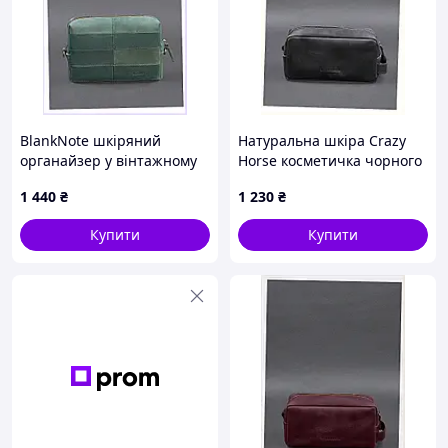
BlankNote шкіряний
Натуральна шкіра Crazy
органайзер у вінтажному
Horse косметичка чорного
стилі XH8321715
кольору, 8E1H3E2799
1 440
₴
1 230
₴
Купити
Купити