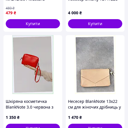
(6976023923784)
від Tuscany малий розмір
480
₴
(Коричневий)
479
₴
4 000
₴
Купити
Купити
Шкіряна косметичка
Несесер BlankNote 13х22
BlankNote 3.0 червона з
см для жіночих дрібниць у
ремінцем B813X2221
сумку 778X2KH86
1 350
₴
1 470
₴