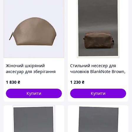
Жіночий шкіряний
Стильний несесер для
аксесуар для зберігання
чоловіків BlankNote Brown,
косметики, 9024K017T
8P132803H
1 830
₴
1 230
₴
Купити
Купити