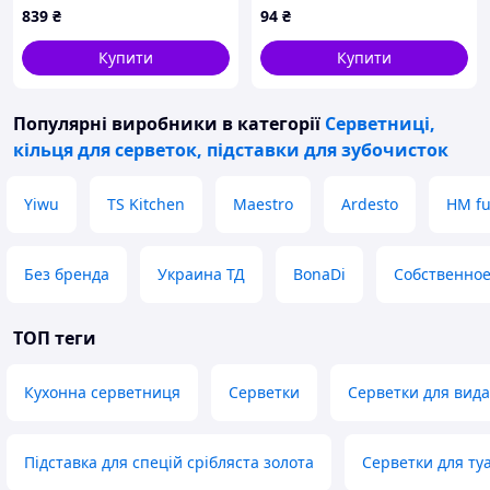
839
₴
94
₴
208GR
Купити
Купити
Популярні виробники
в категорії
Серветниці,
кільця для серветок, підставки для зубочисток
Yiwu
TS Kitchen
Maestro
Ardesto
HM fu
Без бренда
Украина ТД
BonaDi
Собственное
ТОП теги
Кухонна серветниця
Серветки
Серветки для вида
Підставка для спецій срібляста золота
Серветки для ту