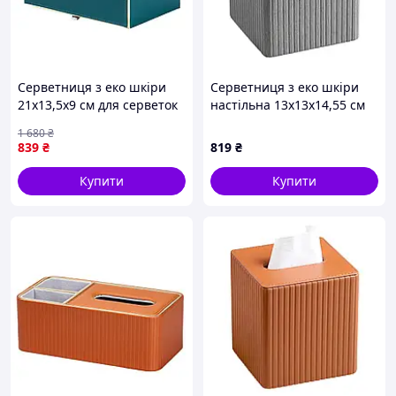
Серветниця з еко шкіри
Серветниця з еко шкіри
21х13,5х9 см для серветок
настільна 13х13х14,55 см
на стіл Зелений HP-3-
органайзер для серветок
1 680
₴
208GR
Сірий HP-3-201G
839
₴
819
₴
Купити
Купити