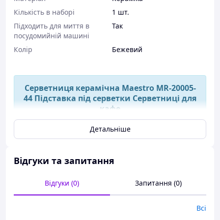
Кількість в наборі
1 шт.
Підходить для миття в
Так
посудомийній машині
Колір
Бежевий
Серветниця керамічна Maestro MR-20005-
44 Підставка під серветки Серветниці для
кафе
Детальніше
Телефонуйте/пишіть у будь-який час, наш
менеджер із радістю відповість на всі Ваші
питання:)
Відгуки та запитання
Надсилання посилок відбувається впродовж
Відгуки (0)
Запитання (0)
1-3 днів, всі товари перед відправленням
уважно перевіряються, просимо всіх наших
клієнтів добре перевіряти товари на пошті
Всі
під час отримання!)