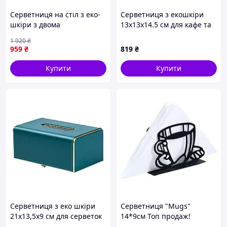
Серветниця на стіл з еко-
Серветниця з екошкіри
шкіри з двома
13х13х14.5 см для кафе та
відділеннями 27 х 13.5 х 10
ресторанів на стіл
1 920
₴
см Коричневий
Коричнева HP-3-201BR
959
₴
819
₴
HPDY9291BR
Купити
Купити
Серветниця з еко шкіри
Серветниця "Mugs"
21х13,5х9 см для серветок
14*9см Топ продаж!
на стіл Зелений HP-3-