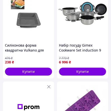
Силіконова форма
Набір посуду Gimex
квадратна Vulkano для
Cookware Set induction 9
випічки та приготування
предметів Silver (6977226)
476
₴
7 773
₴
десертів 25х24х5 6 см
238
₴
6 996
₴
Купити
Купити