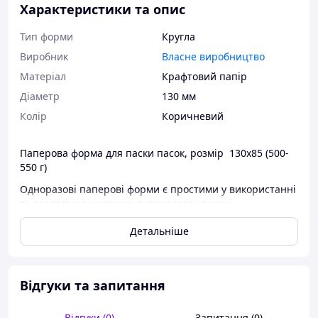
Характеристики та опис
Тип форми
Кругла
Виробник
Власне виробництво
Матеріал
Крафтовий папір
Діаметр
130 мм
Колір
Коричневий
Паперова форма для паски пасок, розмір 130х85 (500-
550 г)
Одноразові паперові форми є простими у використанні
та екологічно чистими, витримують високі
температури.
Детальніше
Переваги паперових форм:
-сокислюють час випікання та охолодження, а отже, і
економлять електроенергію;
Відгуки та запитання
- повністю екологічні (виготовлені з чистої целюлози);
Відгуки (0)
Запитання (0)