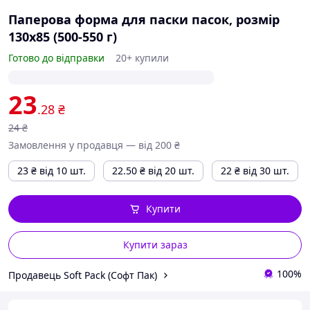
Паперова форма для паски пасок, розмір
130х85 (500-550 г)
Готово до відправки
20+ купили
23
.28
₴
24
₴
Замовлення у продавця — від 200 ₴
23
₴
від 10 шт.
22.50
₴
від 20 шт.
22
₴
від 30 шт.
Купити
Купити зараз
100%
Продавець Soft Pack (Софт Пак)