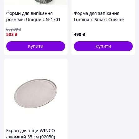
Форми для випікання
Форма для запікання
рознімні Unique UN-1701
Luminarc Smart Cuisine
набір форм 6шт для
Carine, 32x20 см (7024186)
668
.99
₴
випікання кондитерські
503
₴
490
₴
Купити
Купити
Екран для піци WINCO
алюміній 35 см (02050)