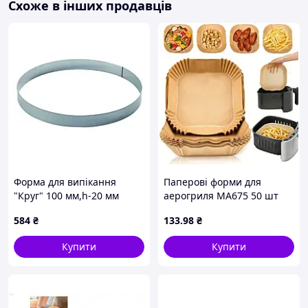
пакувальних матеріалів: харчова плівка
Схоже в інших продавців
ПВХ https://flexpack.com.ua/g92834440-plenki-stretch ,
термоусадкова плівка ПВХ
https://flexpack.com.ua/g92834575-termousadochnye-
plenki-pvh, поліолефінова плівка, поліпропіленова
плівка в рулонах, пакети поліпропіленові, пакети СПП,
пакети ПЕ, пакети з нанесення флексодруку.
Перед здійсненням замовлення наявність і ціну
уточнюйте в нашого менеджера.
Форма для випікання
Паперові форми для
"Круг" 100 мм,h-20 мм
аерогриля MA675 50 шт
Martellato 1H2X10
термостійкі
584
₴
133
.98
₴
Купити
Купити