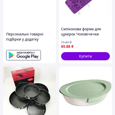
Силіконова форма для
Персональні товарні
цукерок Чоловічечки
підбірки у додатку
23,7х9,6х1 см SNS Silicone
71
.67
₴
НН-789
65
.88
₴
Купити