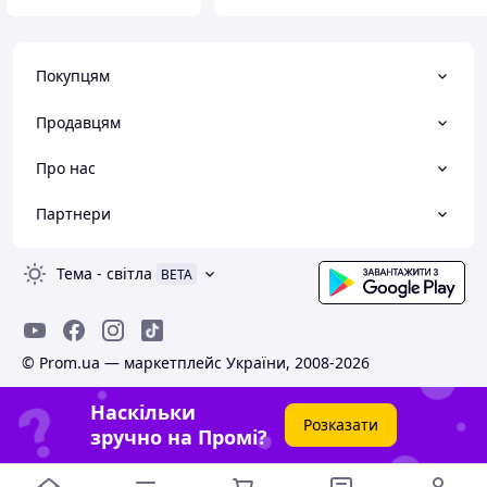
Покупцям
Продавцям
Про нас
Партнери
Тема
-
світла
BETA
© Prom.ua — маркетплейс України, 2008-2026
Наскільки
Розказати
зручно на Промі?