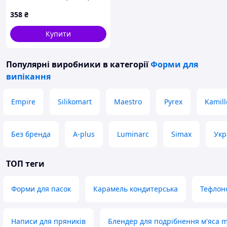
358
₴
Купити
Популярні виробники
в категорії
Форми для
випікання
Empire
Silikomart
Maestro
Pyrex
Kamill
Без бренда
A-plus
Luminarc
Simax
Укр
ТОП теги
Форми для пасок
Карамель кондитерська
Тефлон
Написи для пряників
Блендер для подрібнення м'яса 