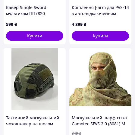
Кавер Single Sword
Кріплення J-arm для PVS-14
мультикам ПП7820
з авто-відключенням
599
₴
4 899
₴
Купити
Купити
Тактичний маскувальний
Маскувальний шарф-сітка
чохол кавер на шолом
Camotec SFVS 2.0 (8081) M
FAST олива
MultiCam
849
₴