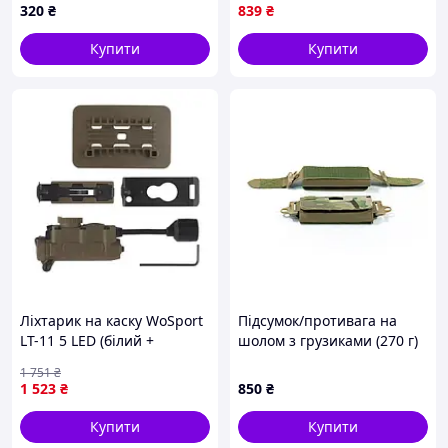
320
₴
839
₴
Купити
Купити
Ліхтарик на каску WoSport
Підсумок/противага на
LT-11 5 LED (білий +
шолом з грузиками (270 г)
червоний + зелений +
1 751
₴
синій + ІЧ) Койот (EKOBOX)
1 523
₴
850
₴
Купити
Купити