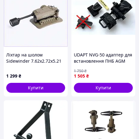
Ліхтар на шолом
UDAPT NVG-50 адаптер для
Sidewinder 7.62x2.72x5.21
встановлення ПНБ AGM
см Койот (2772099379),
NVG-40, NVG-50, Archer
1 750
₴
X90008C96
NVGA-15 на ріг Wilcox
1 299
₴
1 505
₴
Купити
Купити