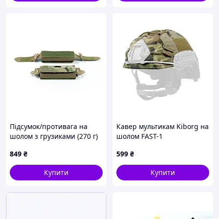
Підсумок/противага на
Кавер мультикам Kiborg на
шолом з грузиками (270 г)
шолом FAST-1
849
₴
599
₴
Купити
Купити