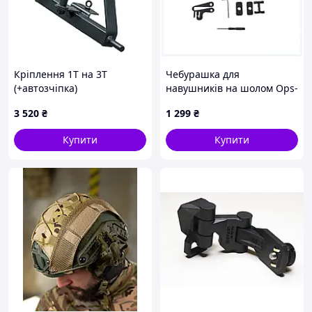
Кріплення 1Т на 3Т
Чебурашка для
(+автозчіпка)
навушників на шолом Ops-
Core ARC Rails пісочна,
3 520
₴
1 299
₴
8K9931H24
Купити
Купити