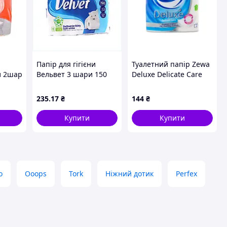
Папір для гігієни
Туалетний папір Zewa
ул 2шар
Вельвет 3 шари 150
Deluxe Delicate Care
відривів білий
Білий, 3 шари, 4
7XEA723534
рулони*21м/150м
235
.17
₴
144
₴
Купити
Купити
о
Ooops
Tork
Ніжний дотик
Perfex