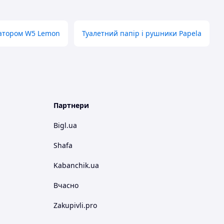
катором W5 Lemon
Туалетний папір і рушники Papela
Партнери
Bigl.ua
Shafa
Kabanchik.ua
Вчасно
Zakupivli.pro