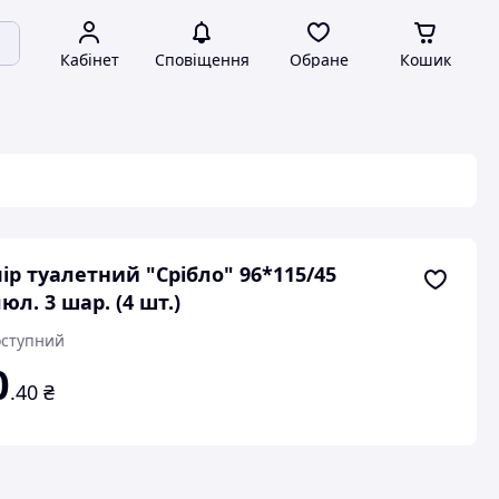
Кабінет
Сповіщення
Обране
Кошик
ір туалетний "Срібло" 96*115/45
юл. 3 шар. (4 шт.)
ступний
0
.40
₴