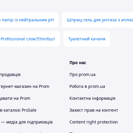
 папір із нейтральним pH
Шприц-гель для унітаза з аплі
 Professional слоя/55m/6шт
Туалетний каченя
Про нас
 продавців
Про prom.ua
тернет-магазин
на Prom
Робота в prom.ua
авати на Prom
Контактна інформація
 каталозі ProSale
Захист прав на контент
 — медіа для підприємців
Content right protection