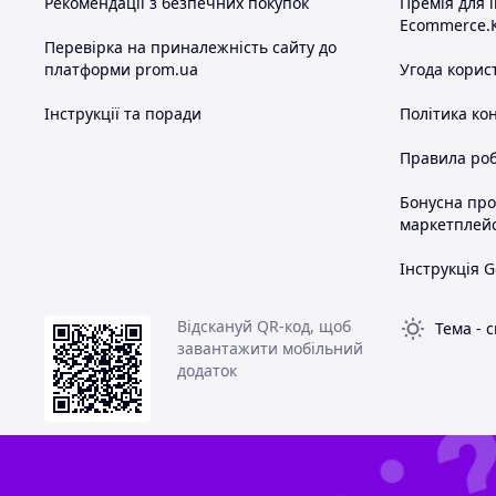
Рекомендації з безпечних покупок
Премія для 
Ecommerce.
Перевірка на приналежність сайту до
платформи prom.ua
Угода корис
Інструкції та поради
Політика ко
Правила роб
Бонусна пр
маркетплей
Інструкція G
Відскануй QR-код, щоб
Тема
-
с
завантажити мобільний
додаток