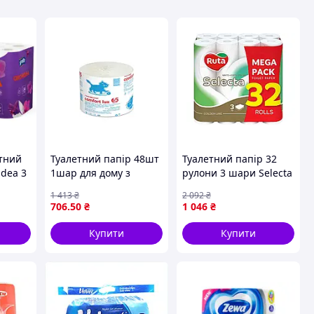
етний
Туалетний папір 48шт
Туалетний папір 32
idea 3
1шар для дому з
рулони 3 шари Selecta
макулатури сірий з
для комфортного
1 413
₴
2 092
₴
4770023351507)
тисненням для
використання у ванній
706
.50
₴
1 046
₴
!
економії та комфорту
кімнаті
a
Купити
Купити