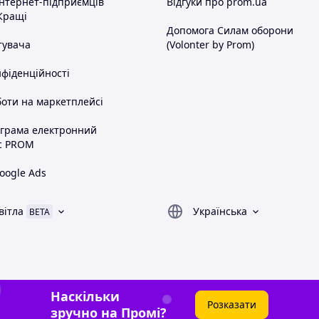
інтернет-підприємців
Відгуки про prom.ua
Кращі
Допомога Силам оборони
тувача
(Volonter by Prom)
нфіденційності
оти на маркетплейсі
ограма електронний
с PROM
oogle Ads
вітла
Українська
BETA
Наскільки
Розказати
зручно на Промі?