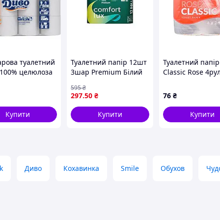
рова туалетний
Туалетний папір 12шт
Туалетний папір
 100% целюлоза
3шар Рremium Білий
Classic Rose 4р
телів та
ТМ СOMFORT LUX
ТМ Рута
595
₴
ранів 24 рулони
297
.50
₴
76
₴
 м економічна
Купити
Купити
Купити
k
Диво
Кохавинка
Smile
Обухов
Чуд