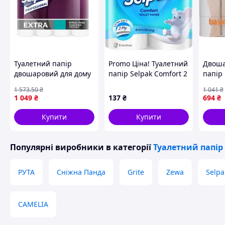
Схожі товари за характеристиками
Туалетний папір
Promo Ціна! Туалетний
Двоша
двошаровий для дому
папір Selpak Comfort 2
папір
та офісу м'який і
шари 4 рулони
для го
1 573
.50
₴
1 041
₴
міцний з тривалою
(8690530802117) -
ресто
1 049
₴
137
₴
694
₴
довжиною рулону 22.3
тільки на
10.35
метра 24 рулони.
ZaGrosh.com.ua
SPICY
Купити
Купити
SPICY
Популярні виробники
в категорії
Туалетний папір
РУТА
Сніжна Панда
Grite
Zewa
Selpa
CAMELIA