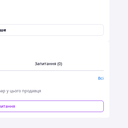
іше
Запитання (0)
Всі
родукт, розроблений з урахуванням турботи про
вар у цього продавця
ористання.
ається з трьох шарів, що робить його м'яким і
питання
сть при використанні та запобігає
и, що гарантує високу якість та ніжність. Це
.