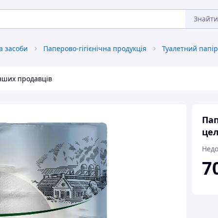
Знайти
та засоби
Паперово-гігієнічна продукція
Туалетний папір
інших продавців
Пап
цел
Недо
7