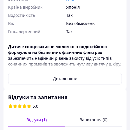
Країна виробник
Японія
Водостійкість
Так
Вік
Без обмежень
Гіпоалергенний
Так
Дитяче сонцезахисне молочко з водостійкою
формулою на безпечних фізичних фільтрах
забезпечить надійний рівень захисту від усіх типів
сонячних променів та зволожить чутливу дитячу шкіру.
Високий фактор захисту SPF 50 гарантує інтенсивний
захист від сонячного випромінювання. У складі відсутні
Детальніше
шкідливі барвники та фільтри, тому молочко абсолютно
безпечне для дітей. Молочко з легкістю розподіляється
по шкірі, не залишаючи відчуття липкості після
Відгуки та запитання
нанесення. Не лишає слідів на шкірі, одязі й інших
поверхнях. Засіб легко змивається теплою водою з
5.0
милом та не потребує додаткових засобів для
очищення шкіри.
Відгуки (1)
Запитання (0)
Виробник: Kao Corporation, JAPAN.