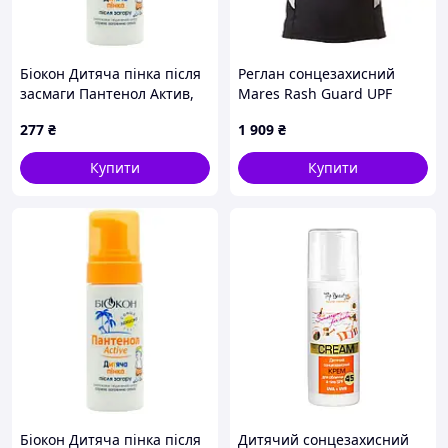
Біокон Дитяча пінка після
Реглан сонцезахисний
засмаги Пантенол Актив,
Mares Rash Guard UPF
150мл
BLOCK +80 дитячий
277
₴
1 909
₴
(чорно-жовтий)
Купити
Купити
Біокон Дитяча пінка після
Дитячий сонцезахисний