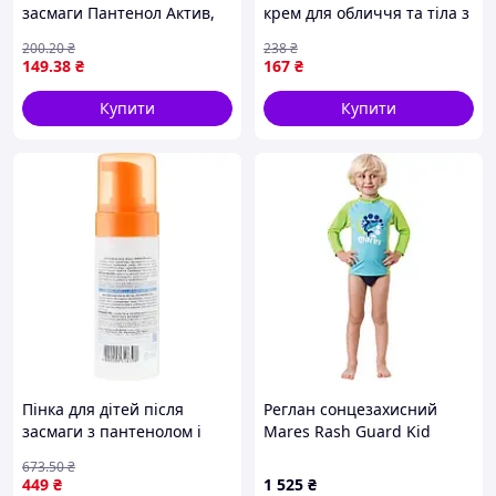
засмаги Пантенол Актив,
крем для обличчя та тіла з
150мл
SPF45 Top Beauty
200
.20
₴
238
₴
водостійкий, 120 мл
149
.38
₴
167
₴
Купити
Купити
Пінка для дітей після
Реглан сонцезахисний
засмаги з пантенолом і
Mares Rash Guard Kid
екстрактом алое для
дитячий (блакитно-
673
.50
₴
зволоження і відновлення
зелений)
449
₴
1 525
₴