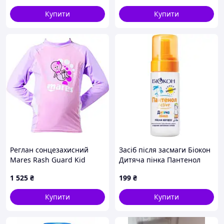
шкіри FLAME
Купити
Купити
Реглан сонцезахисний
Засіб після засмаги Біокон
Mares Rash Guard Kid
Дитяча пінка Пантенол
дитячий (рожевий)
Актив 150 мл
1 525
₴
199
₴
(4820008318398)
Купити
Купити