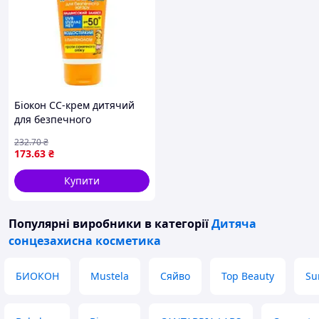
Біокон СС-крем дитячий
для безпечного
засмагання SPF50+, 90 мл
232
.70
₴
173
.63
₴
Купити
Популярні виробники
в категорії
Дитяча
сонцезахисна косметика
БИОКОН
Mustela
Сяйво
Top Beauty
Su