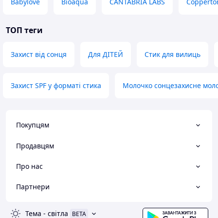
Babylove
Bioaqua
CANTABRIA LABS
Copperto
ТОП теги
Захист від сонця
Для ДІТЕЙ
Стик для вилиць
Захист SPF у форматі стика
Молочко сонцезахисне мол
Покупцям
Продавцям
Про нас
Партнери
Тема
-
світла
BETA