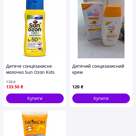
Дитяче сонцезахисне
Дитячий сонцезахисний
молочко Sun Ozon Kids
крем
Sonnenmilch SPF 50, 50 мл
178
₴
133
.50
₴
120
₴
Купити
Купити