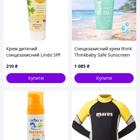
Крем дитячий
Сонцезахисний крем think
сонцезахисний Lindo SPF
Thinkbaby Safe Sunscreen
50+ 75 мл (4826721517575)
SPF 50+ з оксидом цинку
210
₴
1 085
₴
177 мл
Купити
Купити