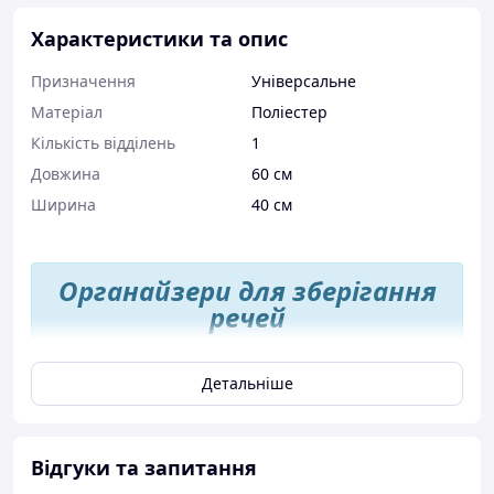
Характеристики та опис
Призначення
Універсальне
Матеріал
Поліестер
Кількість відділень
1
Довжина
60 см
Ширина
40 см
Органайзери для зберігання
речей
Детальніше
Органайзери для зберігання речей
відрізняються лаконічним дизайном,
якістю матеріалу, не займає багато
Відгуки та запитання
місця і дозволяє зберігати все