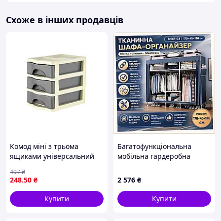
Схоже в інших продавців
Комод міні з трьома
Багатофункціональна
ящиками універсальний
мобільна гардеробна
пластиковий для
система 170х45х170,
Тканина дихаюча тришарова, але
497
₴
зберігання дрібниць в
X39HK56720
при цьому верхній шар виконаний з
248
.50
₴
2 576
₴
інтер'єрі
комбінованого волокна, який не
Купити
Купити
дасть просочитися волозі.
Ваші речі будуть захищені від вологи,