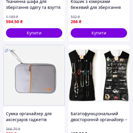
Тканинна шафа для
Кошик з комірками
зберігання одягу та взуття
бежевий для зберігання
AND/Зручний органайзер
дрібниць органайзер для
1 189
₴
532
₴
для речей 8856
дому і офісу
594
.50
₴
266
₴
Купити
Купити
Сумка органайзер для
Багатофункціональний
аксесуарів гаджетів
двосторонній органайзер –
кабелів та зарядних
сукня для зберігання
366
.70
₴
пристроїв розміром
прикрас, аксесуарів