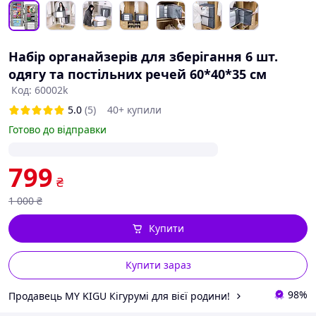
Набір органайзерів для зберігання 6 шт.
одягу та постільних речей 60*40*35 см
Код: 60002k
5.0
(5)
40+ купили
Готово до відправки
799
₴
1 000
₴
Купити
Купити зараз
98%
Продавець MY KIGU Кігурумі для вієї родини!