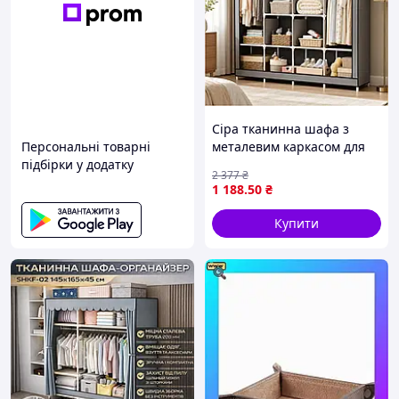
Прозоре вікно для зручного пошуку
потрібних речей.
Сіра тканинна шафа з
Персональні товарні
металевим каркасом для
підбірки у додатку
одягу та взуття 170х45х170
2 377
₴
см ідеальний органайзер
1 188
.50
₴
Купити
Подвійна застібка для зручного
використання.