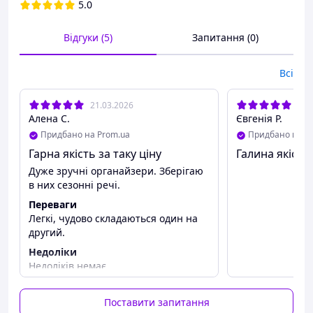
необхідне.
5.0
Відгуки (5)
Запитання (0)
Всі
21.03.2026
23.
Алена С.
Євгенія Р.
Придбано на Prom.ua
Придбано на P
Гарна якість за таку ціну
Галина якість 
Дуже зручні органайзери. Зберігаю
в них сезонні речі.
Переваги
Легкі, чудово складаються один на
другий.
Недоліки
Недоліків немає.
Поставити запитання