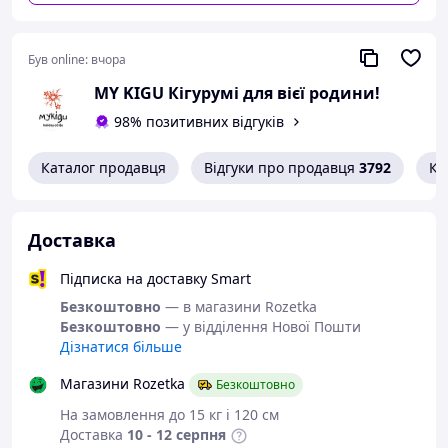
Був online:
вчора
MY KIGU Кігурумі для вієї родини!
98% позитивних відгуків
Каталог продавця
Відгуки про продавця
3792
Ко
Доставка
Підписка на доставку Smart
Зручні ручки, що дозволить
Безкоштовно
— в магазини Rozetka
зберігати або брати з собою в
Безкоштовно
— у відділення Нової Пошти
поїздку всі необхідні речі.
Дізнатися більше
Магазини Rozetka
Безкоштовно
На замовлення до 15 кг і 120 см
Доставка
10 - 12 серпня