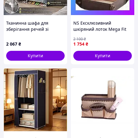
Тканинна шафа для
NS Ексклюзивний
зберігання речей зі
шкіряний лоток Mega Fit
сталевим каркасом/Шкаф-
для дрібниць велика
2 100
₴
органайзер для одягу та
модель Tuscany TL141271
2 067
₴
1 754
₴
взуття 145х45х165 см
(Темно-коричневий)
Сірий
Nes22/Q
Купити
Купити