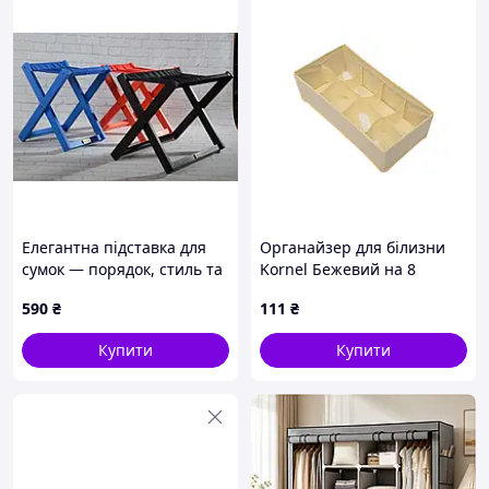
пилу, комах.
Елегантна підставка для
Органайзер для білизни
сумок — порядок, стиль та
Kornel Бежевий на 8
турбота про речі!
відділень 32х16х10 см
590
₴
111
₴
Купити
Купити