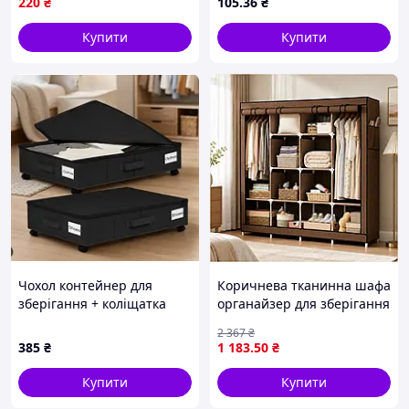
220
₴
105
.36
₴
28х20х3 см чорний МШоп1
Hanging Jewelry Organizer
Купити
Купити
Чохол контейнер для
Коричнева тканинна шафа
зберігання + коліщатка
органайзер для зберігання
60/40/18.5 AND5921
одягу взуття з металевим
2 367
₴
каркасом для дому дачі
385
₴
1 183
.50
₴
Купити
Купити