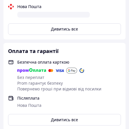
Нова Пошта
Дивитись все
Оплата та гарантії
Безпечна оплата карткою
Без переплат
Prom гарантує безпеку
Просторий відсік відмінно вміщує
Повернемо гроші при відмові від посилки
ковдри, постільна білизна, дитячі
Післяплата
іграшки та інші потрібні в будинку
Нова Пошта
речі.
Дивитись все