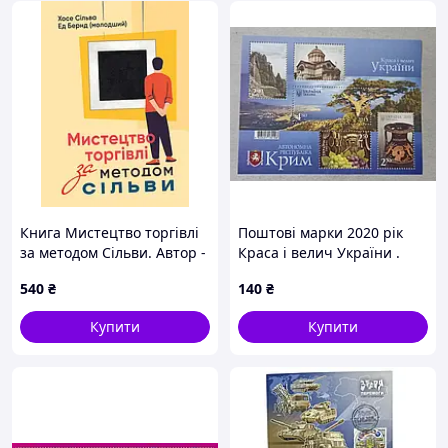
Книга Мистецтво торгівлі
Поштові марки 2020 рік
за методом Сільви. Автор -
Краса і велич України .
Хосе Сільва (ЦУЛ)
Автономна республіка
540
₴
140
₴
Крим .
Купити
Купити