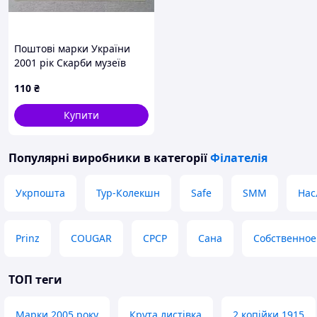
Поштові марки України
2001 рік Скарби музеїв
України. Музей мистецтв
110
₴
Ханенків
Купити
Популярні виробники
в категорії
Філателія
Укрпошта
Тур-Колекшн
Safe
SMM
Нас
Prinz
COUGAR
СРСР
Сана
Собственное
ТОП теги
Марки 2005 року
Крута листівка
2 копійки 1915