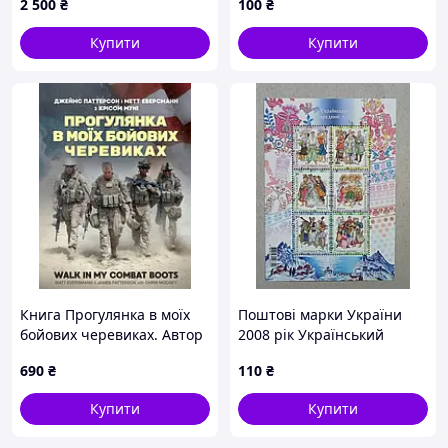
2 500
₴
100
₴
підписами)
Купити
Купити
Книга Прогулянка в моїх
Поштові марки України
бойових черевиках. Автор
2008 рік Український
- Джеймс Паттерсон, Метт
народний одяг
690
₴
110
₴
Еверсманн (ЦУЛ)
Купити
Купити