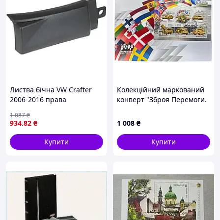
Листва бічна VW Crafter
Колекційний маркований
2006-2016 права
конверт "Зброя Перемоги.
Світ з Україною" 2023 рік
1 087
₴
934
.82
₴
1 008
₴
Купити
Купити