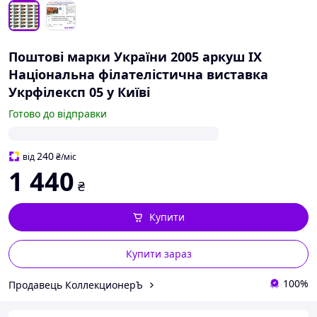
Поштові марки України 2005 аркуш ІX
Національна філателістична виставка
Укрфілексп 05 у Київі
Готово до відправки
240
від
₴
/міс
1 440
₴
Купити
Купити зараз
100%
Продавець КоллекционерЪ