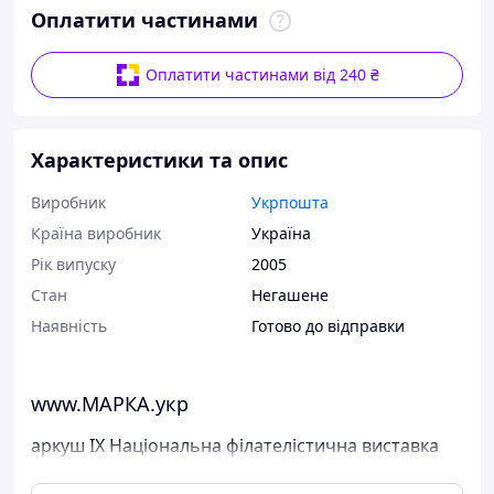
Оплатити частинами
Оплатити частинами від 240 ₴
Характеристики та опис
Виробник
Укрпошта
Країна виробник
Україна
Рік випуску
2005
Стан
Негашене
Наявність
Готово до відправки
www.МАРКА.укр
аркуш ІX Національна філателістична виставка
Укрфілексп 05 у Київі