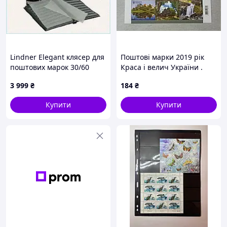
Lindner Elegant клясер для
Поштові марки 2019 рік
поштових марок 30/60
Краса і велич України .
сторінок, A6X69410K3
Львівська область .
3 999
₴
184
₴
Купити
Купити