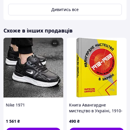
Дивитись все
Схоже в інших продавців
Nike 1971
Книга Авангардне
мистецтво в Україні, 1910-
1930рр: пам'ять, за яку
1 561
₴
490
₴
варто боротися. Автор - М.
Шкандрій