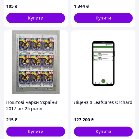
народний одяг
Української Народної
105
₴
1 344
₴
Республіки
Купити
Купити
Поштові марки України
Ліцензія LeafCares Orchard
2017 рік 25 років
встановлення
215
₴
127 200
₴
дипломатичних відносин
між Україною і США
Купити
Купити