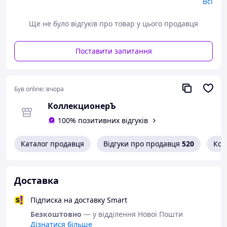
Всі
- Пром-оплата,
- Післяплата Нової Пошти;
- На картку банка;
Ще не було відгуків про товар у цього продавця
- На розрахунковий рахунок ФОПа по IBAN;
- Кредитною карткою Visa/Mastercard.
Поставити запитання
Варіанти доставки:
- Нова Пошта;
- Укрпошта.
Був online:
вчора
КоллекционерЪ
100% позитивних відгуків
Каталог продавця
Відгуки про продавця
520
Кон
Доставка
Підписка на доставку Smart
Безкоштовно
— у відділення Нової Пошти
Дізнатися більше