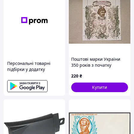
Поштові марки України
Персональні товарні
350 років з початку
підбірки у додатку
визвольної боротьби
220
₴
українського народу під
проводом Б.
Купити
Хмельницького 1998 рік