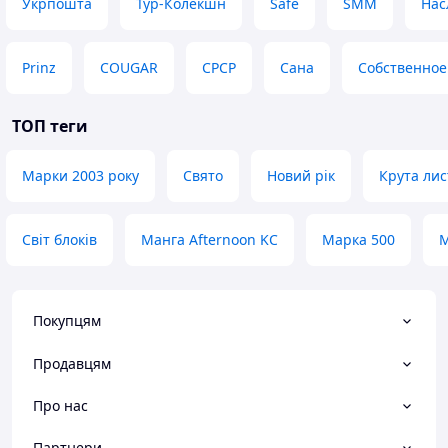
Укрпошта
Тур-Колекшн
Safe
SMM
Нас
Prinz
COUGAR
СРСР
Сана
Собственное
ТОП теги
Марки 2003 року
Свято
Новий рік
Крута лис
Світ блоків
Манга Afternoon KC
Марка 500
М
Покупцям
Продавцям
Про нас
Партнери