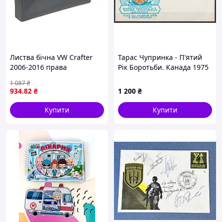
Листва бічна VW Crafter
Тарас Чупринка - П'ятий
2006-2016 права
Рік Боротьби. Канада 1975
рік. Поштовий конверт.
1 087
₴
934
.82
₴
1 200
₴
Купити
Купити