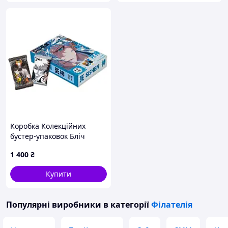
Коробка Колекційних
бустер-упаковок Бліч
Bleach CB B 04
1 400
₴
Купити
Популярні виробники
в категорії
Філателія