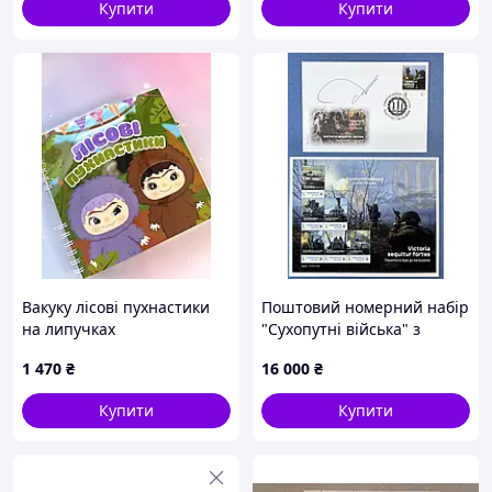
Купити
Купити
Вакуку лісові пухнастики
Поштовий номерний набір
на липучках
"Сухопутні війська" з
підписом
1 470
₴
16 000
₴
Головнокомандувача ЗСУ
Купити
Купити