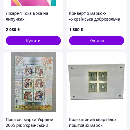
Лікарня Тока Бока на
Конверт з маркою
липучках
«Українська добровольча
армія» 2025 (з підписом
2 030
₴
1 800
₴
Дмитра Яроша)
Купити
Купити
Поштові марки України
Колекційний квартблок
2005 рік Український
поштових марок