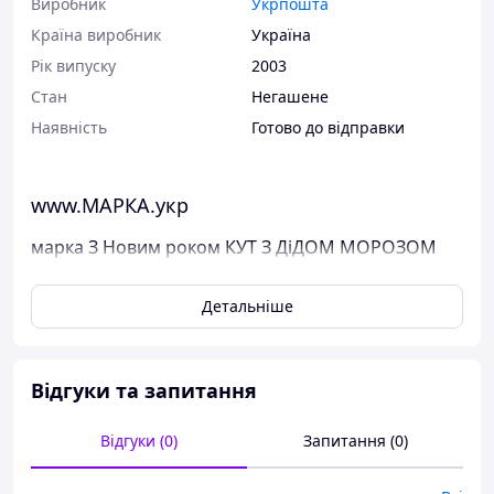
Виробник
Укрпошта
Країна виробник
Україна
Рік випуску
2003
Стан
Негашене
Наявність
Готово до відправки
www.МАРКА.укр
марка З Новим роком КУТ З ДіДОМ МОРОЗОМ
Поштові марки України
Детальніше
Виставлені на продаж марки України чисті, у
відмінному стані, без будь-яких дефектів.
Перед відправкою ми надійно упаковуємо марки у
Відгуки та запитання
щільний картон, щоб унеможливити пошкодження при
пересиланні.
Дивіться тут всі наявні марки Пошти України.
Відгуки (0)
Запитання (0)
Варіанти оплати: