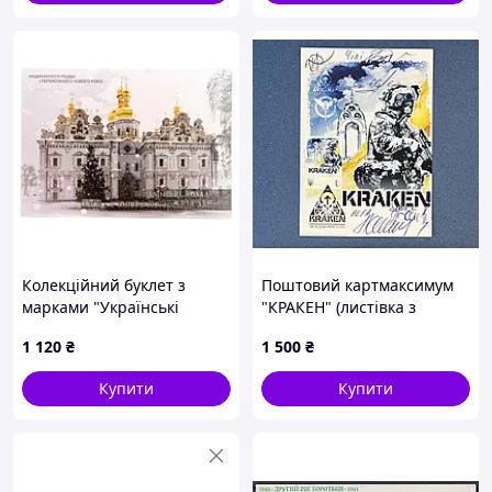
Колекційний буклет з
Поштовий картмаксимум
марками "Українські
"КРАКЕН" (листівка з
колядки в Києво-
підписами)
1 120
₴
1 500
₴
Печерській лаврі" 2023 рік
Купити
Купити