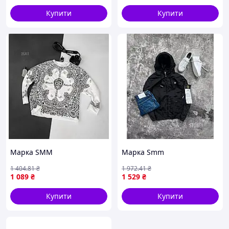
2026
Купити
Купити
Марка SMM
Марка Smm
1 404
.81
₴
1 972
.41
₴
1 089
₴
1 529
₴
Купити
Купити