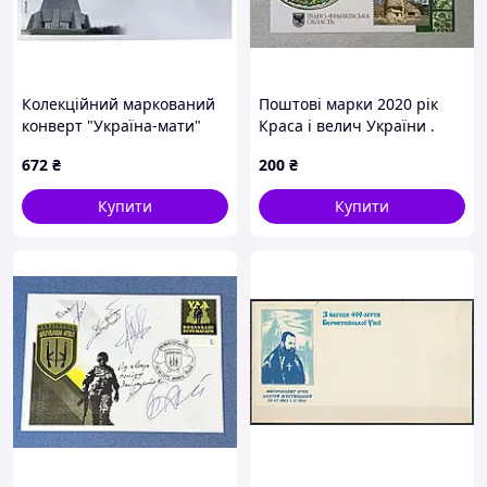
Колекційний маркований
Поштові марки 2020 рік
конверт "Україна-мати"
Краса і велич України .
2023 рік
Івано-Франківська область
672
₴
200
₴
.
Купити
Купити