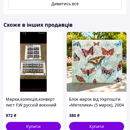
Дивитись все
Схоже в інших продавців
Марки,колекція,конверт
Блок марок від Укрпошти
лист F,W русскій воєнний
«Метелики» (5 марок), 2004
корабель іди 1 серія.
972
₴
380
₴
Купити
Купити