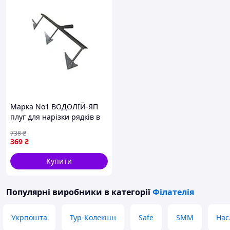
Марка No1 ВОДОЛІЙ-ЯП
плуг для нарізки рядків в
сільському господарстві
738
₴
металевий з полімерним
369
₴
покриттям
Купити
Популярні виробники
в категорії
Філателія
Укрпошта
Тур-Колекшн
Safe
SMM
Нас