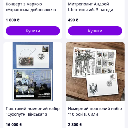
Конверт з маркою
Митрополит Андрей
«Українська добровольча
Шептицький. З нагоди
армія» 2025 (з підписом
400-ліття Берестейської
1 800
₴
490
₴
Дмитра Яроша)
Унії 1994 рік. Поштовий
конверт.
Купити
Купити
Поштовий номерний набір
Номерний поштовий набір
"Сухопутні війська" з
"10 років. Сили
підписом
спеціальних операцій ЗСУ"
16 000
₴
2 300
₴
Головнокомандувача ЗСУ
(9 марок), Власна марка,