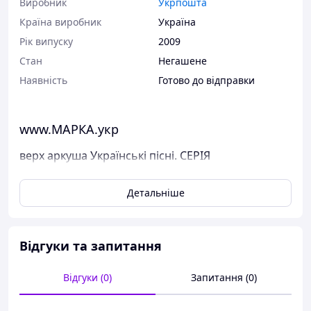
Виробник
Укрпошта
Країна виробник
Україна
Рік випуску
2009
Стан
Негашене
Наявність
Готово до відправки
www.МАРКА.укр
верх аркуша Українські пісні. СЕРІЯ
Поштові марки України
Детальніше
Виставлені на продаж марки України чисті, у
відмінному стані, без будь-яких дефектів.
Перед відправкою ми надійно упаковуємо марки у
Відгуки та запитання
щільний картон, щоб унеможливити пошкодження при
пересиланні.
Дивіться тут всі наявні марки Пошти України.
Відгуки (0)
Запитання (0)
Варіанти оплати: