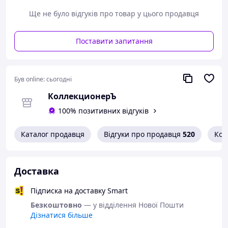
- Пром-оплата,
- Післяплата Нової Пошти;
Ще не було відгуків про товар у цього продавця
- На картку банка;
- На розрахунковий рахунок ФОПа по IBAN;
Поставити запитання
- Кредитною карткою Visa/Mastercard.
Варіанти доставки:
- Нова Пошта;
- Укрпошта.
Був online:
сьогодні
КоллекционерЪ
100% позитивних відгуків
Каталог продавця
Відгуки про продавця
520
Кон
Доставка
Підписка на доставку Smart
Безкоштовно
— у відділення Нової Пошти
Дізнатися більше