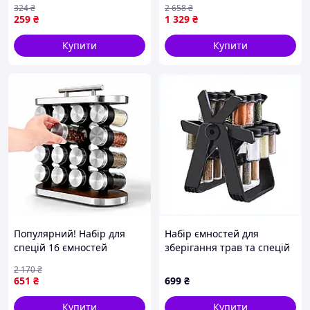
шкідливих хімічних реакцій із продуктами.
324
₴
2 658
₴
T-2
золотому кольорі HP-1369
259
₴
1 329
₴
Купити
Купити
Популярний! Набір для
Набір ємностей для
спецій 16 ємностей
зберігання трав та спецій
Карусель для спецій
18 шт 100 мл, X88466B24
2 170
₴
Органайзер для
651
₴
699
₴
зберігання спецій - Краща
Підставка, включена в набір, слугує для зручної
якість тільки на
Купити
Купити