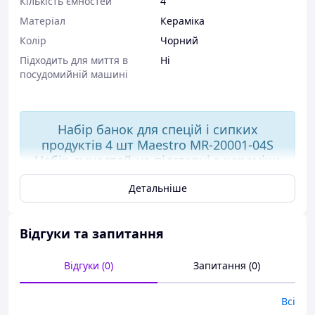
Кількість ємностей
4
Матеріал
Кераміка
Колір
Чорний
Підходить для миття в
Ні
посудомийній машині
Набір банок для спецій і сипких
продуктів 4 шт Maestro MR-20001-04S
Набір ємностей на підставці з кераміки
Детальніше
Телефонуйте/пишіть у будь-який час, наш
менеджер із радістю відповість на всі Ваші
питання:)
Відгуки та запитання
Відсилання посилок відбувається впродовж
Відгуки (0)
Запитання (0)
1-3 днів, всі товари перед відправленням
уважно перевіряються, просимо всіх наших
клієнтів добре перевіряти товари на пошті
Всі