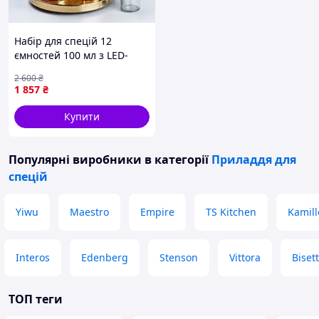
Набір для спецій 12
ємностей 100 мл з LED-
підсвіткою для кухні скло
2 600
₴
TS Kitchen FK-11223
1 857
₴
Купити
Популярні виробники
в категорії
Приладдя для
спецій
Yiwu
Maestro
Empire
TS Kitchen
Kamill
Interos
Edenberg
Stenson
Vittora
Bisett
ТОП теги