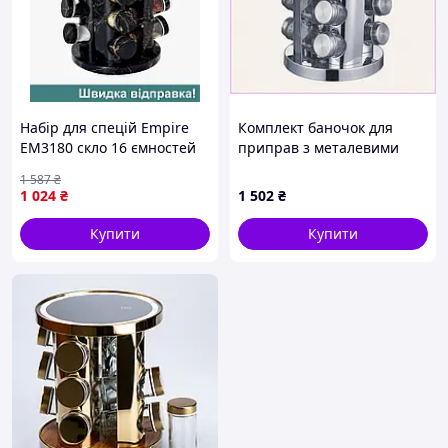
Набір для спецій Empire
Комплект баночок для
EM3180 скло 16 ємностей
приправ з металевими
чорний
кришками 16 шт,
1 587
₴
50346C9X2
1 024
₴
1 502
₴
Купити
Купити