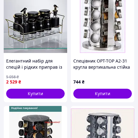
Підставка
Обмін або повернення товару належної якості
Згідно з законом України "Про захист прав споживачів",
Ви можете повернути або обміняти куплений Вами
товар упродовж 14 днів.
1. Куплений вами товар не має бути у використанні та
мати слідів експлуатації.
2. Усі бирки, пломби, паковання, заводські маркування,
Елегантний набір для
Спецівник OPT-TOP A2-31
комплектність і документи мають бути в наявності.
спецій і рідких приправ із
кругла вертикальна стійка
3. У разі зламання або виходу з ладу товару, його обмін
металевою підставкою
з баночками 8M5K1B4713
або повернення може здійснитися тільки після
5 058
₴
чорного кольору HP-1359
експертного укладення сервісного центру, про те, що
2 529
₴
744
₴
експлуатаційні характеристики та умови не пройшли
порушені.
Купити
Купити