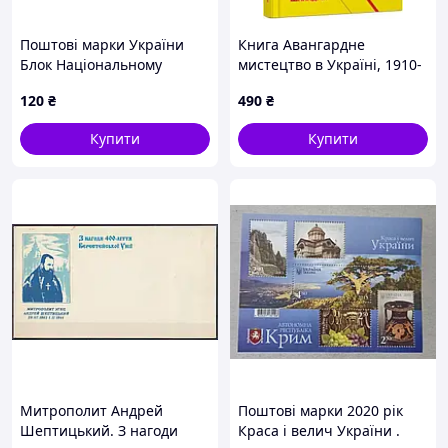
Поштові марки України
Книга Авангардне
Блок Національному
мистецтво в Україні, 1910-
технічному університету
1930рр: пам'ять, за яку
120
₴
490
₴
України 100 років 1998 рік
варто боротися. Автор - М.
Шкандрій
Купити
Купити
Митрополит Андрей
Поштові марки 2020 рік
Шептицький. З нагоди
Краса і велич України .