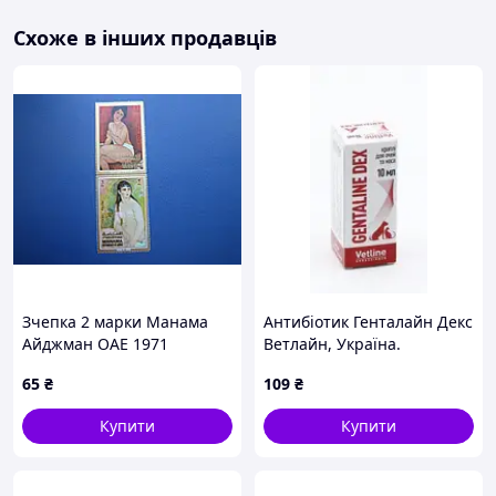
- Нова Пошта;
Схоже в інших продавців
- Укрпошта.
Зчепка 2 марки Манама
Антибіотик Генталайн Декс
Айджман ОАЕ 1971
Ветлайн, Україна.
мистецтво живопис Ню
65
₴
109
₴
Модильяні Ренуар MNH
Купити
Купити