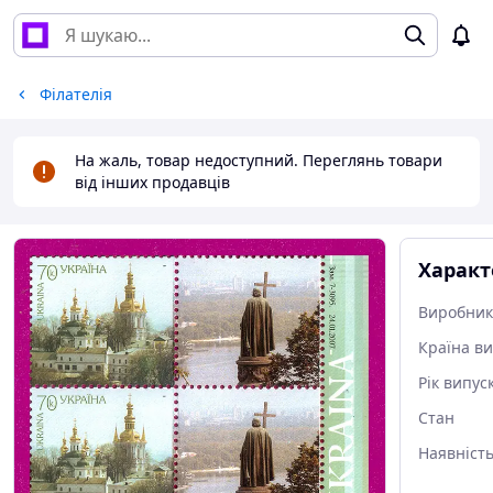
Філателія
На жаль, товар недоступний. Переглянь товари
від інших продавців
Характ
Виробни
Країна в
Рік випус
Стан
Наявніст