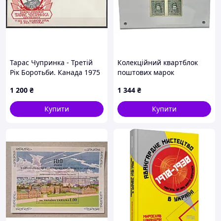
Тарас Чупринка - Третій
Колекційний квартблок
Рік Боротьби. Канада 1975
поштових марок
рік. Поштовий конверт.
Української Народної
1 200
₴
1 344
₴
Республіки
Купити
Купити