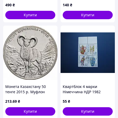
400-ліття Берестейської
Автономна республіка
490
₴
140
₴
Унії 1994 рік. Поштовий
Крим .
конверт.
Купити
Купити
Монета Казахстану 50
Квартблок 4 марки
тенге 2015 р. Муфлон
Німеччина НДР 1982
мистецтво порцелян
213
.69
₴
55
₴
Мейсен СГ спецгасіння
Купити
Купити