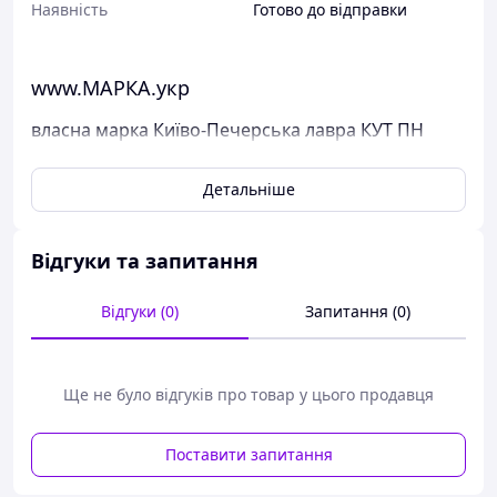
Наявність
Готово до відправки
www.МАРКА.укр
власна марка Київо-Печерська лавра КУТ ПН
Поштові марки України
Детальніше
Виставлені на продаж марки України чисті, у
відмінному стані, без будь-яких дефектів.
Перед відправкою ми надійно упаковуємо марки у
Відгуки та запитання
щільний картон, щоб унеможливити пошкодження при
пересиланні.
Відгуки (0)
Запитання (0)
Дивіться тут всі наявні марки Пошти України.
Варіанти оплати:
- Пром-оплата,
Ще не було відгуків про товар у цього продавця
- Післяплата Нової Пошти;
- На картку банка;
- На розрахунковий рахунок ФОПа по IBAN;
Поставити запитання
- Кредитною карткою Visa/Mastercard.
Варіанти доставки: