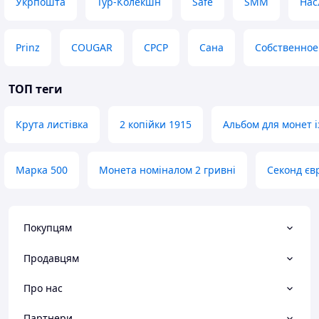
Укрпошта
Тур-Колекшн
Safe
SMM
Нас
Prinz
COUGAR
СРСР
Сана
Собственное
ТОП теги
Крута листівка
2 копійки 1915
Альбом для монет 
Марка 500
Монета номіналом 2 гривні
Секонд єв
Покупцям
Продавцям
Про нас
Партнери