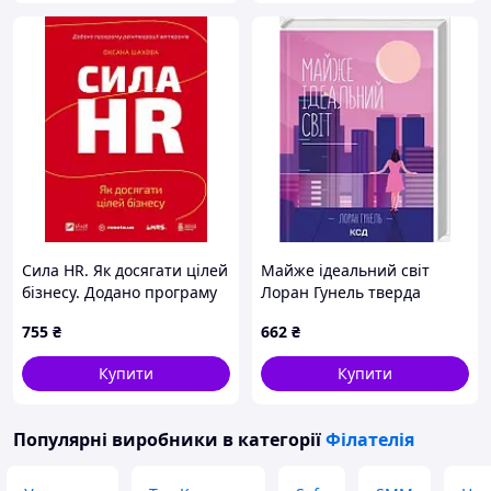
Сила HR. Як досягати цілей
Майже ідеальний світ
бізнесу. Додано програму
Лоран Гунель тверда
реінтеграції ветеранів
обкладинка
755
₴
662
₴
Книга Оксана Шахова,
Vivat (978-617-171-462-5)
Купити
Купити
Популярні виробники
в категорії
Філателія