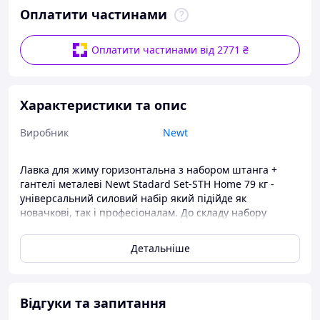
Оплатити частинами
Оплатити частинами від 2771 ₴
Характеристики та опис
Виробник
Newt
Лавка для жиму горизонтальна з набором штанга +
гантелі металеві Newt Stadard Set-STH Home 79 кг -
універсальний силовий набір який підійде як
новачкові, так і професіоналам. До складу набору
входять лавка для жиму зі стійками, різні грифи
(прямий гриф та гантельні грифи) і різні диски, завдяки
Детальніше
чому Ваші тренування стануть ще ефективніші!
Збирайте гантелі або штангу із зручною для вас вагою!
Диски в наборі йдуть повністю металеві, що робить
набір компактнішим в порівнянні з композитними
Відгуки та запитання
аналогами. Грифи виготовлені з якісних матеріалів,