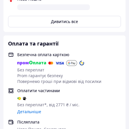
(зовнішній діаметр - 125 мм, товщина - 18 мм), 2 кг
(зовнішній діаметр - 145 мм, товщина - 23 мм), 3 кг
(зовнішній діаметр - 175 мм, товщина - 23 мм), 5 кг
(зовнішній діаметр - 195 мм, товщина - 25 мм).
Дивитись все
Посадковий діаметр дисків : 28 мм Колір: чорний/
металік Гарантія: 12 міс. Виробник: Newt.
Оплата та гарантії
Безпечна оплата карткою
Без переплат
Prom гарантує безпеку
Повернемо гроші при відмові від посилки
Оплатити частинами
Без переплат*, від 2771 ₴ / міс.
Детальніше
Післяплата