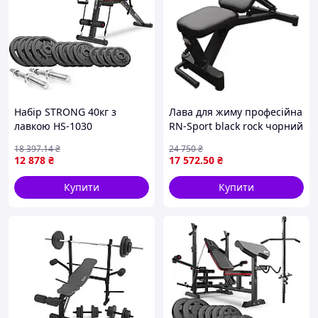
Набір STRONG 40кг з
Лава для жиму професійна
лавкою HS-1030
RN-Sport black rock чорний
18 397
.14
₴
24 750
₴
12 878
₴
17 572
.50
₴
Купити
Купити