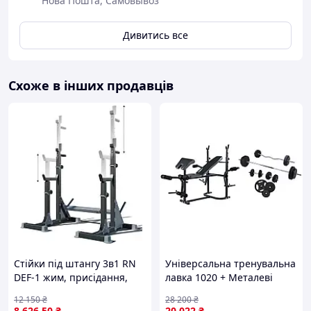
Нова Пошта, Самовывоз
Дивитись все
Схоже в інших продавців
Стійки під штангу 3в1 RN
Універсальна тренувальна
DEF-1 жим, присідання,
лавка 1020 + Металеві
бруси
диски RN-Sport 80 кг + 4
12 150
₴
28 200
₴
грифи
8 626
.50
₴
20 022
₴