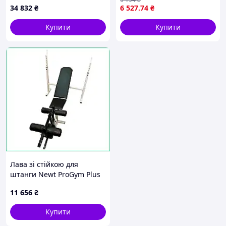
34 832
₴
6 527
.74
₴
Купити
Купити
Лава зі стійкою для
штанги Newt ProGym Plus
посилена сталева складна
11 656
₴
з тренажером для ніг до
300 кг
Купити