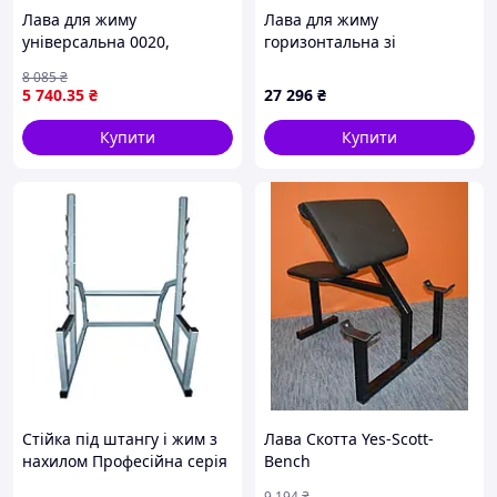
Лава для жиму
Лава для жиму
універсальна 0020,
горизонтальна зі
Регульовані стійки, лава
страховкою професійна
8 085
₴
Скотта
серія до 300 кг
5 740
.35
₴
27 296
₴
Купити
Купити
Стійка під штангу і жим з
Лава Скотта Yes-Scott-
нахилом Професійна серія
Bench
9 194
₴