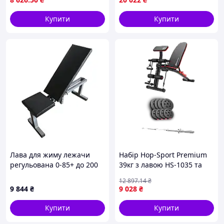
Купити
Купити
Лава для жиму лежачи
Набір Hop-Sport Premium
регульована 0-85+ до 200
39кг з лавою HS-1035 та
кг
штангою
12 897
.14
₴
9 844
₴
9 028
₴
Купити
Купити