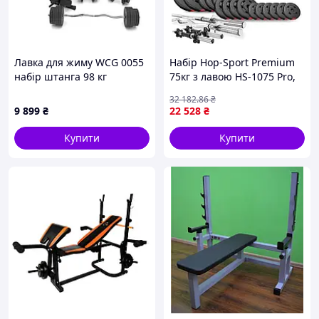
Лавка для жиму WCG 0055
Набір Hop-Sport Premium
набір штанга 98 кг
75кг з лавою HS-1075 Pro,
штангами та гантелями
32 182
.86
₴
9 899
₴
22 528
₴
Купити
Купити