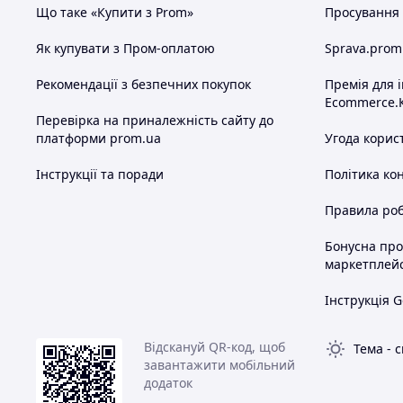
Що таке «Купити з Prom»
Просування в
Як купувати з Пром-оплатою
Sprava.prom
Рекомендації з безпечних покупок
Премія для 
Ecommerce.
Перевірка на приналежність сайту до
платформи prom.ua
Угода корис
Інструкції та поради
Політика ко
Правила роб
Бонусна пр
маркетплей
Інструкція G
Відскануй QR-код, щоб
Тема
-
с
завантажити мобільний
додаток