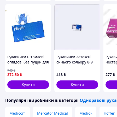
Рукавички нітрилові
Рукавички латексні
Рукав
оглядові без пудри для
синього кольору 8-9
несте
захисту рук від
розмір Safe Pro,
XL 10
745
₴
бактерій та хімічних
6154X7KC62
захисн
372
.50
₴
418
₴
277
₴
засобів 50пар S
під ч
Блакитні
та ме
Купити
Купити
проце
Популярні виробники
в категорії
Одноразові рук
Medicom
Mercator Medical
Mediok
Hoffen