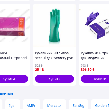
ички
Рукавички нітрилові
Рукавички нітри
рильні нітрилові
зелені для захисту рук
для медичних
0 одноразовий
від хімікатів і
процедур без ла
502
₴
793
₴
ий засіб для рук
токсичних речовин
еластичні захист
251
₴
396
.50
₴
ас ветеринарних
комфортні та міцні
бактерій і вірусі
дичних
Купити
Купити
Купити
дур.
авички
Igar
AMPri
Mercator
SanGig
Golden 