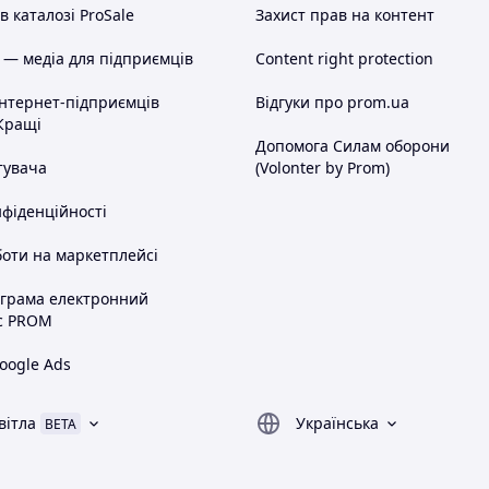
 каталозі ProSale
Захист прав на контент
 — медіа для підприємців
Content right protection
інтернет-підприємців
Відгуки про prom.ua
Кращі
Допомога Силам оборони
тувача
(Volonter by Prom)
нфіденційності
оти на маркетплейсі
ограма електронний
с PROM
oogle Ads
вітла
Українська
BETA