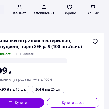
Кабінет
Сповіщення
Обране
Кошик
авички нітрилові нестерильні,
пудрені, чорні SEF р. S (100 шт./пач.)
явності
10+ купили
09
₴
влення у продавця — від 400 ₴
5.90
₴
від 10 шт.
264
₴
від 20 шт.
Купити
Купити зараз