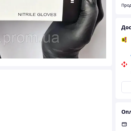
Прод
Дос
Опл