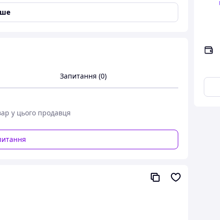
іше
ових робіт, Універсальне, Для миття посуду
Запитання (0)
вар у цього продавця
ичайних обстежень та діагностики.
питання
к та створює комфорт при роботі. Рукавички мають
 щільно облягають обидві руки.
на праву та ліву руки);