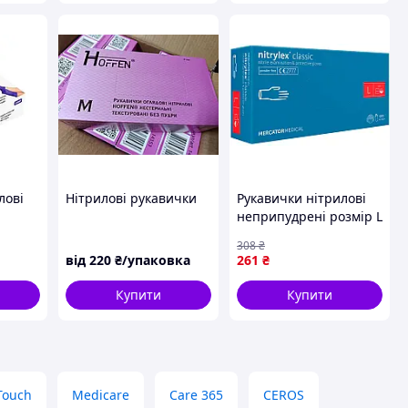
лові
Нітрилові рукавички
Рукавички нітрилові
неприпудрені розмір L
тексу
100 шт NITRYLEX
308
₴
 від
CLASSIC Blue
від
220
₴/упаковка
261
₴
в
Купити
Купити
Touch
Medicare
Care 365
CEROS