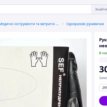
Знайти
Медичні інструменти та витратні матеріали
Одноразові рукавички
Рук
нео
В на
3
Замо
29