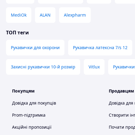
MediOk
ALAN
Alexpharm
ТОП теги
Рукавички для охорони
Рукавичка латексна 7/s 12
Захисні рукавички 10-й розмір
Vitlux
Рукавички
Покупцям
Продавцям
Довідка для покупців
Довідка для
Prom-підтримка
Створити ін
Акційні пропозиції
Почати прод