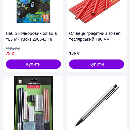
Набір кольорових олівців
Олівець графітний Tolsen
YES M-Trucks 290543 18
теслярський 180 мм,
кольорів висока якість
овальний 12 шт (42021)
118
.50
₴
79
₴
136
₴
Купити
Купити