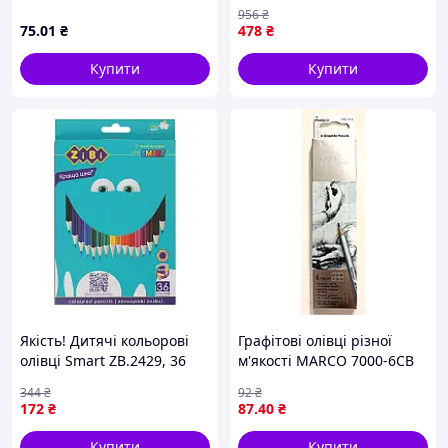
види, 12 кольорів, 12 шт в
для малювання і творчості
956
₴
упаковці
діаметр грифеля 29 мм
75
.01
₴
478
₴
Купити
Купити
Якість! Дитячі кольорові
Графітові олівці різної
олівці Smart ZB.2429, 36
м'якості MARCO 7000-6CB
кольорів - Гарантія! Сервіс!
для малювання та письма
344
₴
92
₴
172
₴
87
.40
₴
Купити
Купити