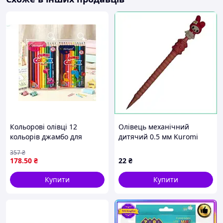
- Укрпочта.
Кольорові олівці 12
Олівець механічний
кольорів джамбо для
дитячий 0.5 мм Kuromi
малювання в
м'який силіконовий корпус
357
₴
пластиковому пеналі ТМ
для школи мила
178
.50
₴
22
₴
BERTAND
канцелярія рожева
Купити
Купити