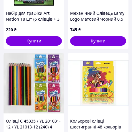
Набір для графіки Art
Механічний Олівець Lamy
Nation 18 шт (6 олівців + 3
Logo Матовий Чорний 0,5
вугілля. олівця + 2 гумки +
мм (4000692)
220
₴
745
₴
3 розтушування + 3
пастелі + точило) блістер
Купити
Купити
SK
Олівці С 45335 / YL 201031-
Кольорові олівці
12 / YL 21013-12 (240) 4
шестигранні 48 кольорів