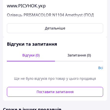
www.РІСУНОК.укр
Олівець PRISMACOLOR N1104 Amethyst (ПОД
ЗАКАЗКА)
Детальніше
Продукція PRISMACOLOR в Україні
Призмаколор олівець купити поштучно.
Відгуки та запитання
Термін доставки "ПОД ЗАКАЗАННЯ" — приблизно 1
місяць.
Відгуки (0)
Запитання (0)
Дивіться додаткову інформацію про олівцями
PRISMACOLOR.
Всі
Варіанти оплати:
- Пром-оплата,
Ще не було відгуків про товар у цього продавця
- Накладене платежів Нова Пошти;
- На карту банку;
- На розрахунковий рахунок ФОПа за IBAN;
Поставити запитання
- Кредитною карткою Visa/Mastercard.
Варіанти доставки:
- Новая Почта;
Схоже в інших продавців