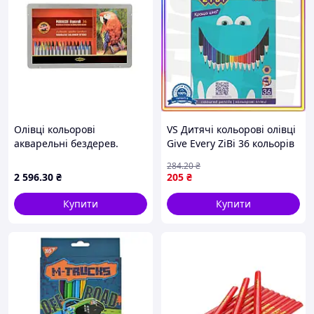
Олівці кольорові
VS Дитячі кольорові олівці
акварельні бездерев.
Give Every ZiBi 36 кольорів
Progresso, 36шт., металева
для малювання та
284
.20
₴
упаковка (8785)
творчості яскраві олівці у
2 596
.30
₴
205
₴
картонній упа 32T8_V1
Купити
Купити