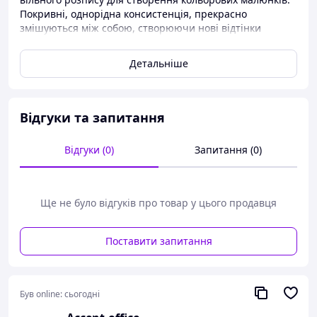
Покривні, однорідна консистенція, прекрасно
змішуються між собою, створюючи нові відтінки
кольорів.Фарби легко наносяться на будь-яку тверду
поверхню: кераміку, дерево, папір, картон,
Детальніше
грунтований полотно, і ін., Після висихання фарби
отримують матовий і оксамитовий ефект.Ємність: 20мл.
Відгуки та запитання
Відгуки (0)
Запитання (0)
Ще не було відгуків про товар у цього продавця
Поставити запитання
Був online:
сьогодні