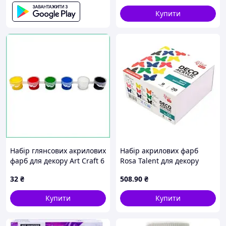
Купити
Набір глянсових акрилових
Набір акрилових фарб
фарб для декору Art Craft 6
Rosa Talent для декору
кольорів для дерева гіпсу
матовий 20мл/12кол
32
₴
508
.90
₴
та каменю художній.
(90747129 )
Купити
Купити