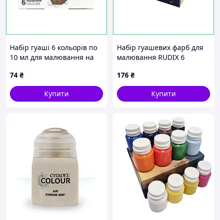
Набір гуаші 6 кольорів по
Набір гуашевих фарб для
10 мл для малювання на
малювання RUDIX 6
папері та дереві матовий
кольорів по 20мл для
74
₴
176
₴
художній для творчості
дитячої творчості преміум
дітей
художній
Купити
Купити