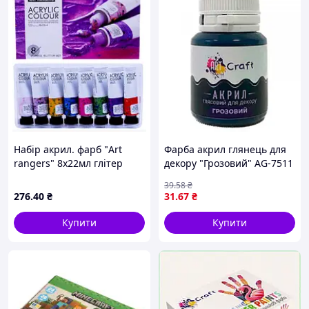
Набір акрил. фарб "Art
Фарба акрил глянець для
rangers" 8х22мл глітер
декору "Грозовий" AG-7511
№32KRFEA0822-G/
39
.58
₴
№PA32.08022.D(6)()2(24)
276
.40
₴
31
.67
₴
Купити
Купити