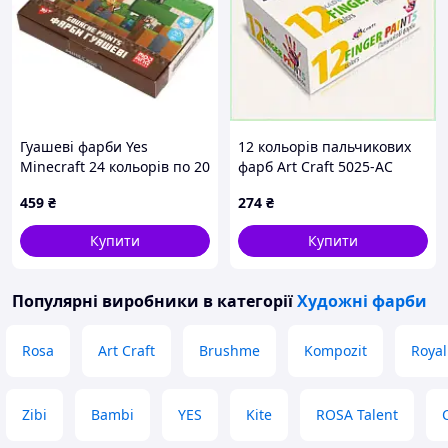
Гуашеві фарби Yes
12 кольорів пальчикових
Minecraft 24 кольорів по 20
фарб Art Craft 5025-AC
мл (230409)
85AAB78312
459
₴
274
₴
Купити
Купити
Популярні виробники
в категорії
Художні фарби
Rosa
Art Craft
Brushme
Kompozit
Royal
Zibi
Bambi
YES
Kite
ROSA Talent