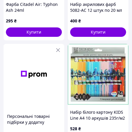
Фарба Citadel Air: Typhon
Набір акрилових фарб
Ash 24ml
5082-AC 12 штук по 20 мл
295
₴
400
₴
Купити
Купити
Набір білого картону KIDS
Персональні товарні
Line А4 10 аркушів 235г/м2
підбірки у додатку
щільний целюлозний для
528
₴
творчості та виробів