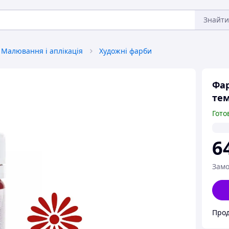
Знайти
Малювання і аплікація
Художні фарби
Фар
тем
Гото
6
Замо
Прод