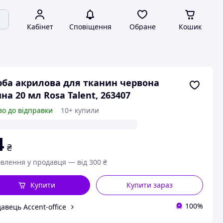
Кабінет
Сповіщення
Обране
Кошик
ба акрилова для тканин червона
на 20 мл Rosa Talent, 263407
во до відправки
10+ купили
4
₴
влення у продавця — від 300 ₴
Купити
Купити зараз
100%
авець Accent-office