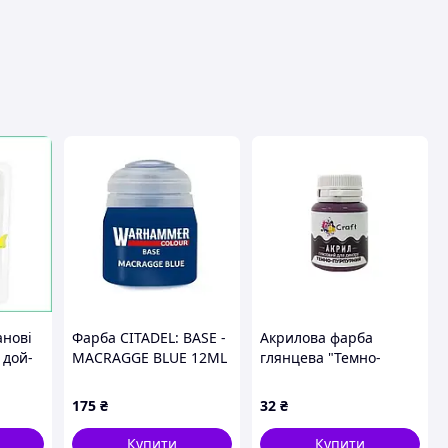
вця
анові
Фарба CITADEL: BASE -
Акрилова фарба
 дой-
MACRAGGE BLUE 12ML
глянцева "Темно-
ання
ROW X6
пурпурний" 20 мл AG-
7538 Art Craft
175
₴
32
₴
Купити
Купити