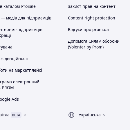
 каталозі ProSale
Захист прав на контент
 — медіа для підприємців
Content right protection
інтернет-підприємців
Відгуки про prom.ua
Кращі
Допомога Силам оборони
тувача
(Volonter by Prom)
нфіденційності
оти на маркетплейсі
ограма електронний
с PROM
oogle Ads
вітла
Українська
BETA