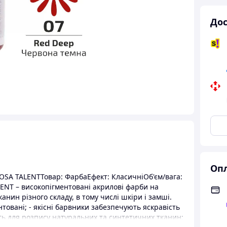
Дос
Опл
SA TALENTТовар: ФарбаЕфект: КласичніОб'єм/вага:
ENT – високопігментовані акрилові фарби на
анин різного складу, в тому числі шкіри і замші.
нтовані; - якісні барвники забезпечують яскравість
дять для розпису натуральних та синтетичних тканин;