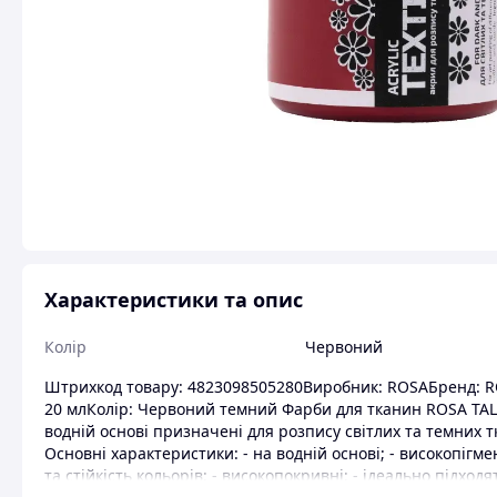
Характеристики та опис
Колір
Червоний
Штрихкод товару: 4823098505280Виробник: ROSAБренд: RO
20 млКолір: Червоний темний Фарби для тканин ROSA TAL
водній основі призначені для розпису світлих та темних тк
Основні характеристики: - на водній основі; - високопігме
та стійкість кольорів; - високопокривні; - ідеально підхо