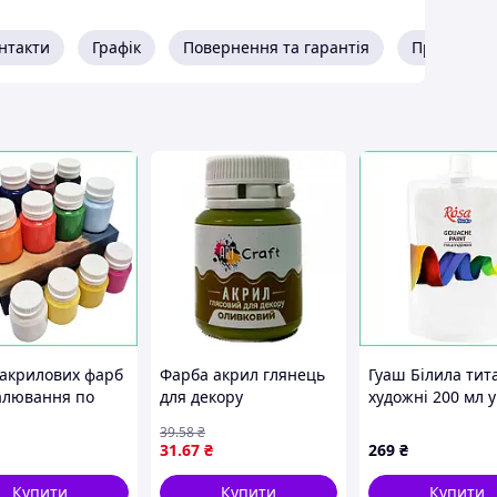
нтакти
Графік
Повернення та гарантія
Про прода
 акрилових фарб
Фарба акрил глянець
Гуаш Білила тит
алювання по
для декору
художні 200 мл у
 та тканині Art
"Оливковий" AG-7524
паку для малюв
39
.58
₴
12 кольорів по 20
біла фарба для
31
.67
₴
269
₴
янсовий
фарбування для
ект
школи
Купити
Купити
Купити