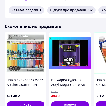
Каталог продавця
Відгуки про продавця
732
Ко
Схоже в інших продавців
Набір акрилових фарб
NS Фарба художня
Набір
ArtLine ZB.6664, 24
Acryl Mega Fit Pro ART
для м
кольори по 12 мл
Kompozit 430 мл, 440
дереву
600
₴
ультрамарин
Craft 
491
.40
₴
404
₴
361
₴
фіолетовий Nes22/Q
мл гл
компл
Купити
Купити