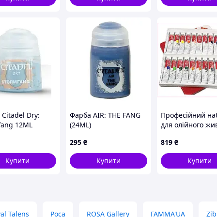
Citadel Dry:
Фарба AIR: THE FANG
Професійний на
fang 12ML
(24ML)
для олійного жи
18 кольорів Wins
295
₴
819
₴
Newton, 7359B1
Купити
Купити
Купити
al Talens
Роса
ROSA Gallery
ГАММА'UA
Zib