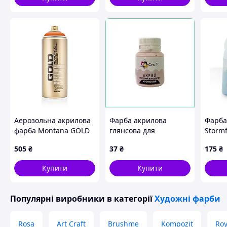
Аерозольна акрилова
Фарба акрилова
Фарба 
фарба Montana GOLD
глянсова для
Storm
G2080 Pure Orange,
малювання Art Craft
505
₴
37
₴
175
₴
400 мл
Кремова 20мл для
декору полотна
Купити
Купити
професійна
Популярні виробники
в категорії
Художні фарби
Rosa
Art Craft
Brushme
Kompozit
Roy