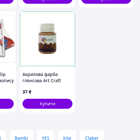
бір
Акрилова фарба
вопису
глянсова Art Craft
or &
бежево-коричнева 20
37
₴
2K0M
мл для малювання на
полотні та декору
Купити
преміум
i
Bambi
YES
Kite
Claber