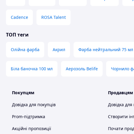
Cadence
ROSA Talent
ТОП теги
Олійна фарба
Акрил
Фарба нейтральний 75 мл
Біла баночка 100 мл
Аерозоль Belife
Чорнило ф
Покупцям
Продавцям
Довідка для покупців
Довідка для
Prom-підтримка
Створити ін
Акційні пропозиції
Почати прод