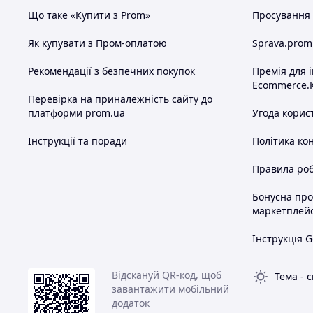
Що таке «Купити з Prom»
Просування в
Як купувати з Пром-оплатою
Sprava.prom
Рекомендації з безпечних покупок
Премія для 
Ecommerce.
Перевірка на приналежність сайту до
платформи prom.ua
Угода корис
Інструкції та поради
Політика ко
Правила роб
Бонусна пр
маркетплей
Інструкція G
Відскануй QR-код, щоб
Тема
-
с
завантажити мобільний
додаток