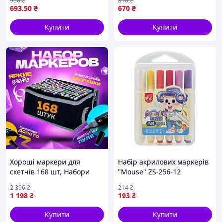
950
₴
810
₴
ART 7750 (36)
693
.50
₴
670
₴
Купити
Купити
Хороші маркери для
Набір акрилових маркерів
скетчів 168 шт, Набори
"Mouse" ZS-256-12
маркерів для дизайнерів,
тригранні, 12 шт
2 396
₴
214
₴
Фломастери для
1 198
₴
193
₴
малювання на тканині, ZLT
Купити
Купити