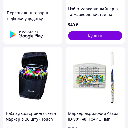
Набір маркерів-лайнерів
Персональні товарні
та маркерів-кистей на
підбірки у додатку
водній основі 100 шт
540
₴
WORISON
Купити
Набір двосторонніх скетч
Маркер акриловий 48кол,
маркерів 36 штук Touch
JD-901-48, 104-13, Імп
Raven, на спиртовій основі