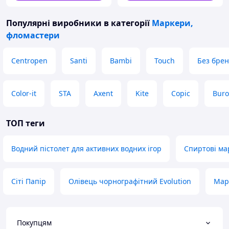
Популярні виробники
в категорії
Маркери,
фломастери
Centropen
Santi
Bambi
Touch
Без бре
Color-it
STA
Axent
Kite
Copic
Bur
ТОП теги
Водний пістолет для активних водних ігор
Спиртові ма
Сіті Папір
Олівець чорнографітний Evolution
Мар
Покупцям