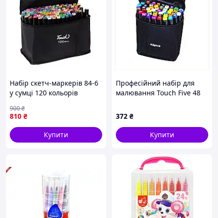
Набір скетч-маркерів 84-6
Професійний набір для
у сумці 120 кольорів
малювання Touch Five 48
шт двосторонні, 6E5321X93
900
₴
810
₴
372
₴
Купити
Купити