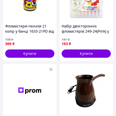
Фломастери-пензли 21
Набір двосторонніх
колір у банці 1633-21PD від
фломастерів 249-24(Pink) у
бренда MARCO для
пластиковому боксі, 24
738
₴
181
₴
творчості та малювання
кольори
369
₴
163
₴
Купити
Купити