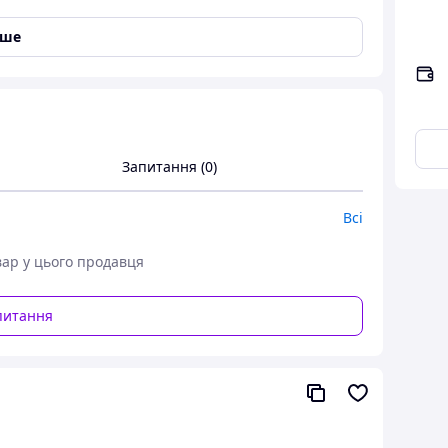
ові градієнти та переходи кольору.І навіть, якщо
хший кінчик пензлика можна легко відновити,
іше
истовувати пензель для тонких, точних ліній або
янок роботи!Пензель-ручка підходить як для
технічних причин, формула Talens Ecoline у формі
шці.Ecoline Brushpen можна використовувати із
.Виробник: “Royal Talens”, Нідерланди.
Запитання (0)
Всі
вар у цього продавця
питання