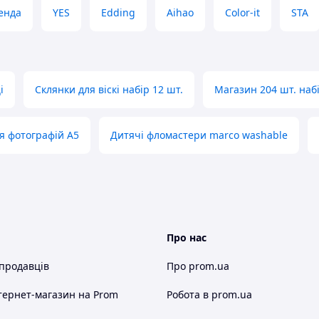
енда
YES
Edding
Aihao
Color-it
STA
і
Склянки для віскі набір 12 шт.
Магазин 204 шт. наб
я фотографій А5
Дитячі фломастери marco washable
Про нас
 продавців
Про prom.ua
тернет-магазин
на Prom
Робота в prom.ua