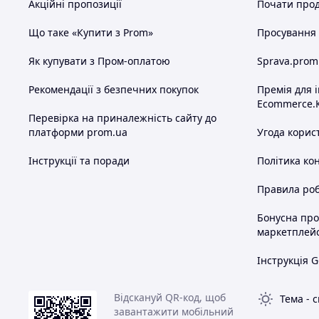
Акційні пропозиції
Почати прод
Що таке «Купити з Prom»
Просування в
Як купувати з Пром-оплатою
Sprava.prom
Рекомендації з безпечних покупок
Премія для 
Ecommerce.
Перевірка на приналежність сайту до
платформи prom.ua
Угода корис
Інструкції та поради
Політика ко
Правила роб
Бонусна пр
маркетплей
Інструкція G
Відскануй QR-код, щоб
Тема
-
с
завантажити мобільний