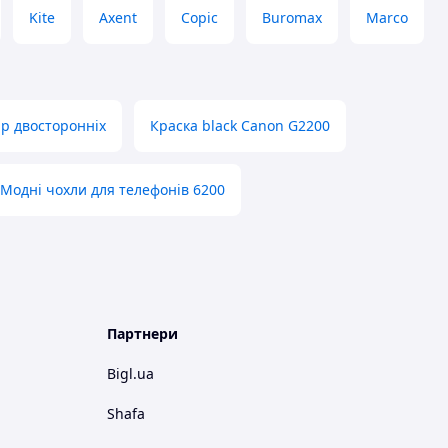
Kite
Axent
Copic
Buromax
Marco
ір двосторонніх
Краска black Canon G2200
Модні чохли для телефонів 6200
Партнери
Bigl.ua
Shafa