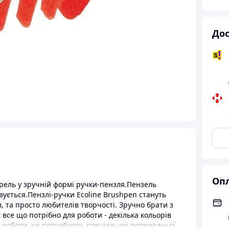
Дос
Опл
арель у зручній формі ручки-пензля.Пензель
ується.Пензлі-ручки Ecoline Brushpen стануть
в, та просто любителів творчості. Зручно брати з
 все що потрібно для роботи - декілька кольорів
о роботи, не потребують спеціальної попередньої