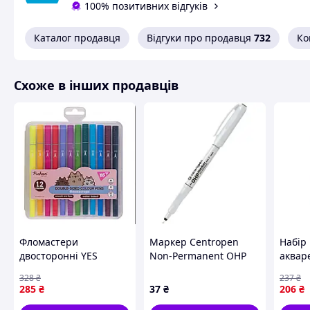
100% позитивних відгуків
Каталог продавця
Відгуки про продавця
732
Ко
Схоже в інших продавців
Фломастери
Маркер Centropen
Набір
двосторонні YES
Non-Permanent ОНР
аквар
Pusheen 12 кольорів
2646 F 0,6 мм чорний
Glitte
328
₴
237
₴
(650573)
(2646/01)
синьог
285
₴
37
₴
206
₴
(39076