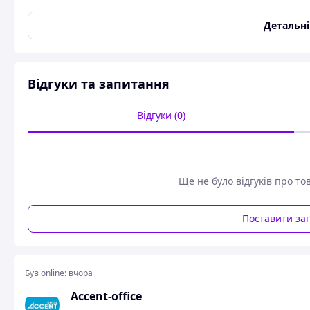
підготовки.За допомогою блендера - можна створювати чуд
раптом ви забули закрити пензель-ручку ковпачком, засо
Детальн
змочивши його невеликою кількістю води.Ви можете викор
для енергійних штрихів, а також для заливки великих діл
швидкого ескізу, так і для додавання фінішних штрихів.З 
пензля-ручки, ще більш концентрована, ніж Ecoline в пля
Відгуки та запитання
пензлями, аерографом, лінерами, технічними ручками і т.д
Відгуки (0)
Ще не було відгуків про то
Поставити за
Був online:
вчора
Accent-office