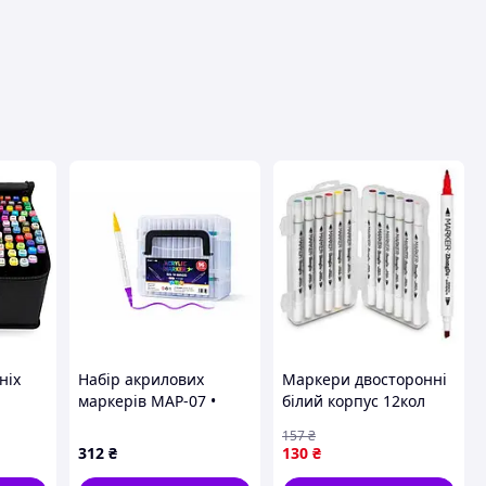
вця
ніх
Набір акрилових
Маркери двосторонні
маркерів MAP-07 •
білий корпус 12кол
 168
Маркери для
WW00872
157
₴
малювання, декору,
312
₴
130
₴
творчості та розпису